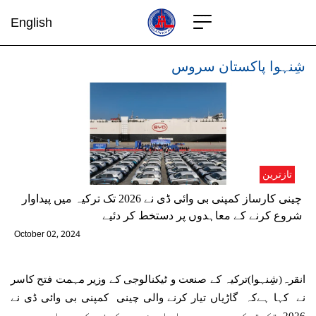
English
شِنہوا پاکستان سروس
تازترین
چینی کارساز کمپنی بی وائی ڈی نے 2026 تک ترکیہ میں پیداوار
شروع کرنے کے معاہدوں پر دستخط کر دئیے
October 02, 2024
انقرہ(شِنہوا)ترکیہ کے صنعت و ٹیکنالوجی کے وزیر مہمت فتح کاسر
نے کہا ہےکہ گاڑیاں تیار کرنے والی چینی کمپنی بی وائی ڈی نے
2026 تک ترکیہ میں پیداوار شروع کرنے کے معاہدوں پر