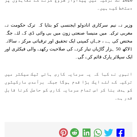
دستخط کیے ہیں۔
وزیر نے نیم سرکاری انادولو ایجنسی کو بتایا کہ ترک حکومت نے
مغربی ترکیہ میں منیسا صنعتی زون میں بی وائی ڈی کے لئے جگہ
مختص کی ہے ، جہاں کمپنی ایک تحقیق اور ترقیاتی مرکز ، سالانہ
1لاکھ 50 ہزار گاڑیاں تیار کرنے کی صلاحیت رکھنے والی فیکٹری اور
ایک سپلائر پارک قائم کرے گی۔
انہوں نے کہا کہ یہ سرمایہ کاری ہائی ٹیک سیکٹر میں
ترکیہ کے لئے ایک بڑا قدم ہوگا جبکہ برآمدی مارکیٹوں
کو ہدف بنا کر اس تمام سرمایہ کاری کو حاصل کرنا قابل
قدر ہے۔