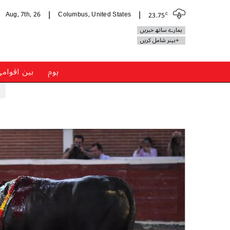
c
Aug, 7th, 26
Columbus, United States
23.75
|
|
ہمارے ساتھ خبریں
+بینر شامل کریں
ہوم
بین اقوام