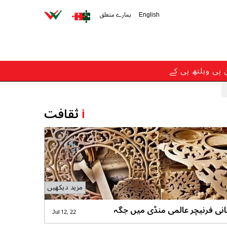
English
ہمارے متعلق
ن پی ویلتھ پی کے
i
ثقافت
مزید دیکھیں
انی فرنیچر عالمی منڈی میں جگہ
Jul 12, 22
کی بڑی صلاحیت رکھتا ہے، میاں