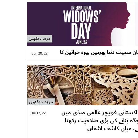
 اشفاق
مزید دیکھیں
ن سمیت دنیا بھرمیں بیوہ خواتین کا
Jun 20, 22
دن جمعرات کو منایا جائے گا
مزید دیکھیں
اکستانی فرنیچر عالمی منڈی میں
Jul 12, 22
گہ بنانے کی بڑی صلاحیت رکھتا
ے، میاں کاشف اشفاق