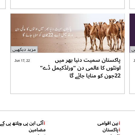
ں
مزید دیکھیں
پاکستان سمیت دنیا بھر میں
Jun 17, 22
اونٹوں کا عالمی دن ''ورلڈکیمل ڈے''
22جون کو منایا جائے گا
i
بین اقوامی
i
آئی این پی ویلتھ پی کے
i
پاکستان
مضامین