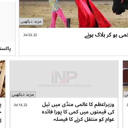
کاشف
مزید دیکھیں
 ہو کر ہلاک ہونے
Jul 23, 22
پاکستا
عالمی 
ں
مزید دیکھیں
وزیراعظم کا عالمی منڈی میں تیل
پ
Jul 14, 22
J
کی قیمتوں میں کمی کا پورا فائدہ
ج
عوام کو منتقل کرنے کا فیصلہ
ہ