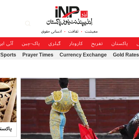
معیشت
ثقافت
انسانی حقوق
ی
پاکستان
تفریح
کاروبار
گیلری
پاک-چین
آئی ای
Sports
Prayer Times
Currency Exchange
Gold Rates
پاکست
بنانے 