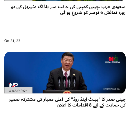
سعودی عرب ،چینی کمپنی کی جانب سے بلڈنگ مٹیریل کی دو
روزہ نمائش 6 نومبر کو شروع ہو گی
Oct 31, 23
مزید دیکھیں
چینی صدر کا "بیلٹ اینڈ روڈ" کی اعلیٰ معیار کی مشترکہ تعمیر
کی حمایت کے لئے 8 اقدامات کا اعلان