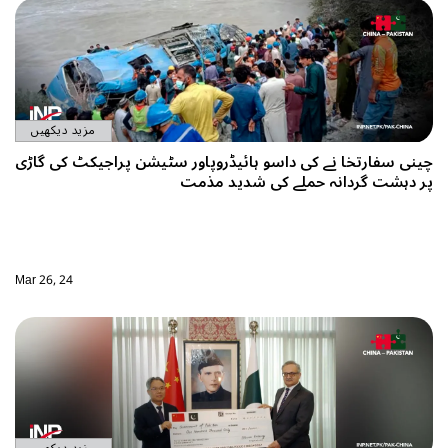
مزید دیکھیں
چینی سفارتخا نے کی داسو ہائیڈروپاور سٹیشن پراجیکٹ کی گاڑی
پر دہشت گردانہ حملے کی شدید مذمت
Mar 26, 24