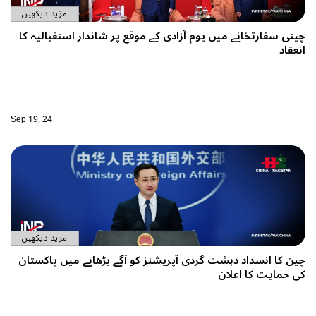
مزید دیکھیں
چینی سفارتخانے میں یوم آزادی کے موقع پر شاندار استقبالیہ کا
انعقاد
Sep 19, 24
مزید دیکھیں
چین کا انسداد دہشت گردی آپریشنز کو آگے بڑھانے میں پاکستان
کی حمایت کا اعلان