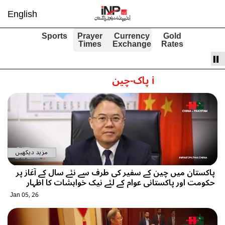
English
Sports
Prayer
Currency
Gold
Times
Exchange
Rates
i
پاک-چین
مزید دیکھیں
پاکستان میں چین کے سفیر کی طرف سے نئے سال کے آغاز پر
حکومت اور پاکستانی عوام کے لئے نیک خواہشات کا اظہار
Jan 05, 26