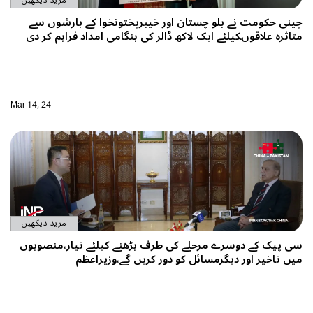
مزید دیکھیں
چینی حکومت نے بلو چستان اور خیبرپختونخوا کے بارشوں سے
متاثرہ علاقوںکیلئے ایک لاکھ ڈالر کی ہنگامی امداد فراہم کر دی
Mar 14, 24
مزید دیکھیں
سی پیک کے دوسرے مرحلے کی طرف بڑھنے کیلئے تیار،منصوبوں
میں تاخیر اور دیگرمسائل کو دور کریں گے،وزیراعظم