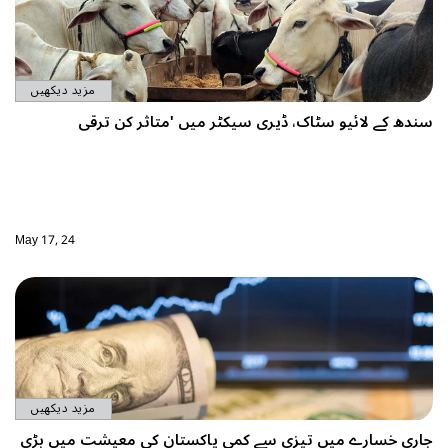
مزید دیکھیں
سندھ کے لائیو سٹاک، ڈیری سیکٹر میں 'متاثر کن ترقی
May 17, 24
مزید دیکھیں
جاری خسارے میں تیزی سے کمی پاکستان کی معیشت میں بڑی