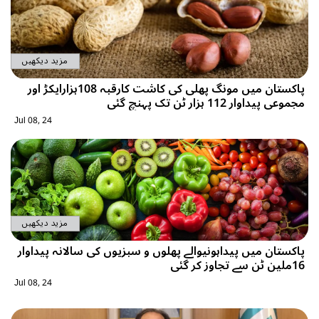
مزید دیکھیں
پاکستان میں مونگ پھلی کی کاشت کارقبہ 108ہزارایکڑ اور
مجموعی پیداوار 112 ہزار ٹن تک پہنچ گئی
Jul 08, 24
مزید دیکھیں
پاکستان میں پیداہونیوالے پھلوں و سبزیوں کی سالانہ پیداوار
16ملین ٹن سے تجاوز کر گئی
Jul 08, 24