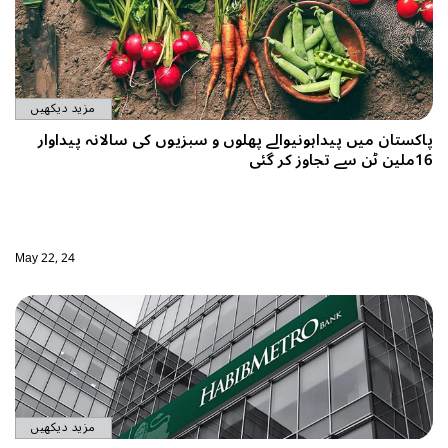
مزید دیکھیں
پاکستان میں پیداہونیوالے پھلوں و سبزیوں کی سالانہ پیداوار
16ملین ٹن سے تجاوز کر گئی
May 22, 24
مزید دیکھیں