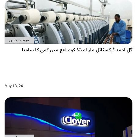
مزید دیکھیں
گل احمد ٹیکسٹائل ملز لمیٹڈ کومنافع میں کمی کا سامنا
May 13, 24