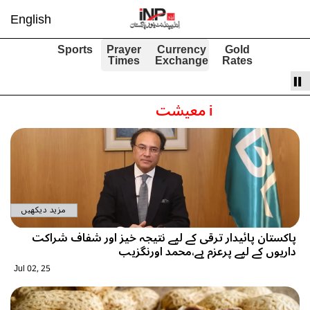
English
Sports
Prayer
Currency
Gold
Times
Exchange
Rates
i
معیشت
مزید دیکھیں
پاکستان پائیدار ترقی کے لیے نتیجہ خیز اور شفاف شراکت
داریوں کے لیے پرعزم ہے،محمد اورنگزیب
Jul 02, 25