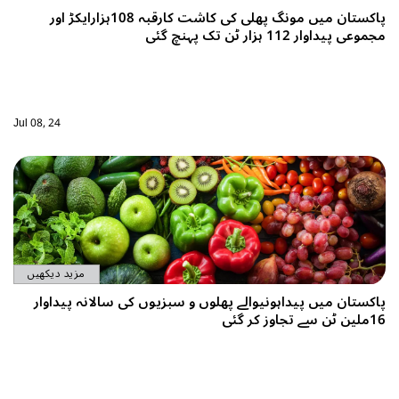
پاکستان میں مونگ پھلی کی کاشت کارقبہ 108ہزارایکڑ اور
مجموعی پیداوار 112 ہزار ٹن تک پہنچ گئی
Jul 08, 24
مزید دیکھیں
پاکستان میں پیداہونیوالے پھلوں و سبزیوں کی سالانہ پیداوار
16ملین ٹن سے تجاوز کر گئی