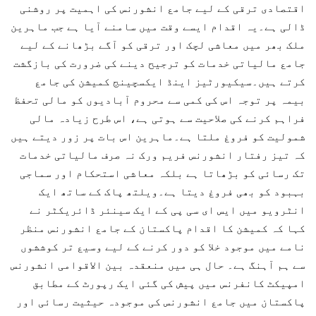
اقتصادی ترقی کے لیے جامع انشورنس کی اہمیت پر روشنی
ڈالی ہے۔یہ اقدام ایسے وقت میں سامنے آیا ہے جب ماہرین
ملک بھر میں معاشی لچک اور ترقی کو آگے بڑھانے کے لیے
جامع مالیاتی خدمات کو ترجیح دینے کی ضرورت کی بازگشت
کرتے ہیں۔سیکیورٹیز اینڈ ایکسچینج کمیشن کی جامع
بیمہ پر توجہ اس کی کمی سے محروم آبادیوں کو مالی تحفظ
فراہم کرنے کی صلاحیت سے ہوتی ہے، اس طرح زیادہ مالی
شمولیت کو فروغ ملتا ہے۔ماہرین اس بات پر زور دیتے ہیں
کہ تیز رفتار انشورنس فریم ورک نہ صرف مالیاتی خدمات
تک رسائی کو بڑھاتا ہے بلکہ معاشی استحکام اور سماجی
بہبود کو بھی فروغ دیتا ہے۔ویلتھ پاک کے ساتھ ایک
انٹرویو میں ایس ای سی پی کے ایک سینئر ڈائریکٹر نے
کہا کہ کمیشن کا اقدام پاکستان کے جامع انشورنس منظر
نامے میں موجود خلا کو دور کرنے کے لیے وسیع تر کوششوں
سے ہم آہنگ ہے۔ حال ہی میں منعقدہ بین الاقوامی انشورنس
امپیکٹ کانفرنس میں پیش کی گئی ایک رپورٹ کے مطابق
پاکستان میں جامع انشورنس کی موجودہ حیثیت رسائی اور