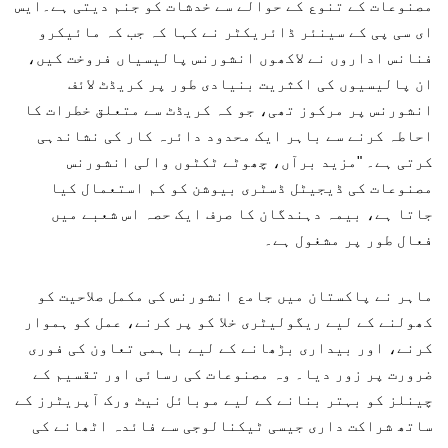
مصنوعات کے تنوع کے حوالے سے خدشات کو جنم دیتی ہے۔ایس
ای سی پی کے سینئر ڈائریکٹر نے کہا کہ جب کہ مائیکرو
فنانس اداروں نے لاکھوں انشورنس پالیسیاں فروخت کیں،
ان پالیسیوں کی اکثریت بنیادی طور پر کریڈٹ لائف
انشورنس پر مرکوز تھی، جو کہ کریڈٹ سے متعلق خطرات کا
احاطہ کرنے سے باہر ایک محدود دائرہ کار کی نشاندہی
کرتی ہے۔ "مزید برآں، چھوٹے ٹکٹوں والی انشورنس
مصنوعات کی ڈیجیٹل ڈسٹری بیوشن کو کم استعمال کیا
جاتا ہے، بیمہ دہندگان کا صرف ایک حصہ اس شعبے میں
فعال طور پر مشغول ہے۔
ماہر نے پاکستان میں جامع انشورنس کی مکمل صلاحیت کو
کھولنے کے لیے ریگولیٹری خلا کو پر کرنے، عمل کو ہموار
کرنے، اور بیداری بڑھانے کے لیے باہمی تعاون کی فوری
ضرورت پر زور دیا۔ وہ مصنوعات کی رسائی اور تقسیم کے
چینلز کو بہتر بنانے کے لیے موبائل نیٹ ورک آپریٹرز کے
ساتھ شراکت داری جیسی ٹیکنالوجی سے فائدہ اٹھانے کی