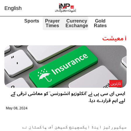
English
Sports
Prayer
Currency
Gold
Times
Exchange
Rates
i
معیشت
تازترین
ایس ای سی پی نے 'انکلوزیو انشورنس' کو معاشی ترقی کے
لیے اہم قراردے دیا،
May 08, 2024
سیکیورٹیز اینڈ ایکسچینج کمیشن آف پاکستان نے