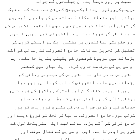
اہمیت پر زور دیتا ہے۔ان چیلنجوں کے جواب
میںسیکیورٹیز اینڈ ایکسچینج کمیشن نے صنعت کے اسٹیک
ہولڈرز اور متعلقہ حکام کے ساتھ مل کر جامع پالیسیوں
کی ترقی اور نفاذ کو ترجیح دی ہے جس کا مقصد انشورنس کی
جامع ترقی کو فروغ دینا ہے۔ انشورنس کمپنیوں، فرموں
اور حکومتی نمائندوں پر مشتمل ایک ہم آہنگی گروپ کی
تشکیل کی تجویز ہے تاکہ جامع انشورنس تک رسائی کو آگے
بڑھانے میں مربوط کوششوں کو یقینی بنایا جا سکے۔ایس
ای سی پی کی طرف سے جاری کردہ ایک بیان میں کمشنر
انشورنس عامر خان نے انشورنس کی مجموعی رسائی کو
بڑھانے میں جامع انشورنس کے اہم کردار پر زور دیا۔
انہوں نے بیمہ کنندگان اور اسٹیک ہولڈرز کی ضرورت پر
روشنی ڈالی کہ وہ اپنی مرضی کے مطابق مصنوعات اور
خدمات تیار کریں جو آبادی کی متنوع ضروریات کو پورا
کرتی ہوں۔جامع انشورنس مالیاتی لچک کو فروغ دینے اور
جامع ترقی کو آگے بڑھانے کے لیے ایک اسٹریٹجک ٹول کے
طور پر ابھرتا ہے۔ ایس ای سی پی کے فعال موقف اور
ماہرین کی تائید کے ساتھ، ملک اپنی معیشت اور معاشرے