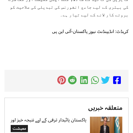
کی بہتری کے لیے جامع انشورنس کی تبدیلی کی صلاحیت کو
بروئے کار لانے کے لیے تیار ہے۔
کریڈٹ: انڈیپنڈنٹ نیوز پاکستان-آئی این پی
متعلقہ خبریں
پاکستان پائیدار ترقی کے لیے نتیجہ خیز اور
شفاف شراکت داریوں کے لیے پرعزم
معیشت