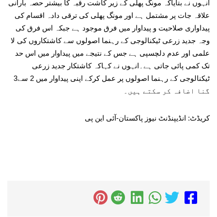
انہوں نے بتایاکہ مونگ پھلی کے زیر کاشت رقبہ کا بیشتر حصہ بارانی
علاقہ جات پر مشتمل ہے اور مونگ پھلی کی ترقی دادہ اقسام کی
پیداواری صلاحیت و پیداوار میں فرق موجود ہے جبکہ اس فرق کی
وجہ جدید زرعی ٹیکنالوجی کے رہنما اصولوں سے کاشتکاروں کی لا
علمی اور عدم دلچسپی ہے جس کے نتیجے میں پیداوار میں اس حد
تک کمی پائی جاتی ہے۔انہوں نے کہاکہ کاشتکار جدید زرعی
ٹیکنالوجی کے رہنما اصولوں پر عمل کرکے اپنی پیداوار میں 2 سے3
گنا اضافہ کر سکتے ہیں۔
کریڈٹ: انڈیپنڈنٹ نیوز پاکستان-آئی این پی