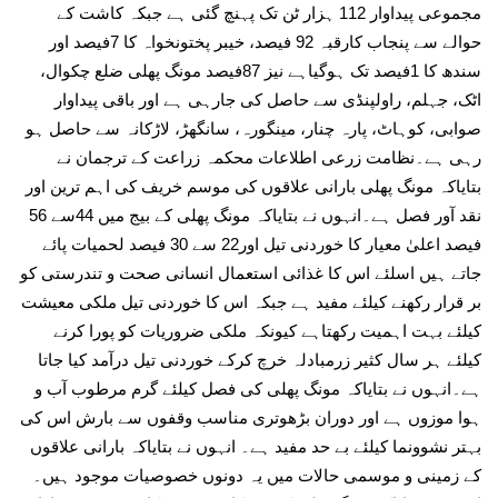
مجموعی پیداوار 112 ہزار ٹن تک پہنچ گئی ہے جبکہ کاشت کے
حوالے سے پنجاب کارقبہ 92 فیصد، خیبر پختونخواہ کا 7فیصد اور
سندھ کا 1فیصد تک ہوگیاہے نیز 87فیصد مونگ پھلی ضلع چکوال،
اٹک، جہلم، راولپنڈی سے حاصل کی جارہی ہے اور باقی پیداوار
صوابی، کوہاٹ، پارہ چنار، مینگورہ، سانگھڑ، لاڑکانہ سے حاصل ہو
رہی ہے۔نظامت زرعی اطلاعات محکمہ زراعت کے ترجمان نے
بتایاکہ مونگ پھلی بارانی علاقوں کی موسم خریف کی اہم ترین اور
نقد آور فصل ہے۔انہوں نے بتایاکہ مونگ پھلی کے بیج میں 44سے 56
فیصد اعلیٰ معیار کا خوردنی تیل اور22 سے 30 فیصد لحمیات پائے
جاتے ہیں اسلئے اس کا غذائی استعمال انسانی صحت و تندرستی کو
بر قرار رکھنے کیلئے مفید ہے جبکہ اس کا خوردنی تیل ملکی معیشت
کیلئے بہت اہمیت رکھتاہے کیونکہ ملکی ضروریات کو پورا کرنے
کیلئے ہر سال کثیر زرمبادلہ خرچ کرکے خوردنی تیل درآمد کیا جاتا
ہے۔انہوں نے بتایاکہ مونگ پھلی کی فصل کیلئے گرم مرطوب آب و
ہوا موزوں ہے اور دوران بڑھوتری مناسب وقفوں سے بارش اس کی
بہتر نشوونما کیلئے بے حد مفید ہے۔ انہوں نے بتایاکہ بارانی علاقوں
کے زمینی و موسمی حالات میں یہ دونوں خصوصیات موجود ہیں۔