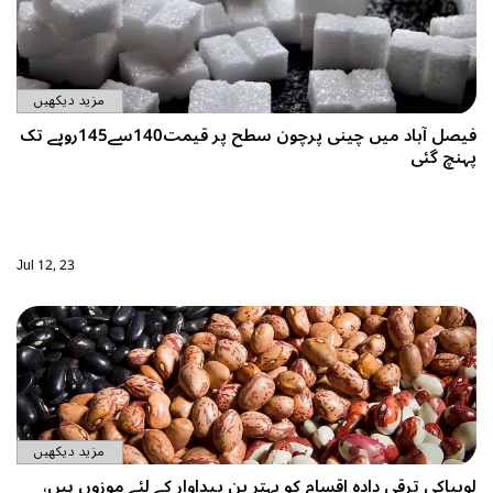
مزید دیکھیں
فیصل آباد میں چینی پرچون سطح پر قیمت140سے145روپے تک
پہنچ گئی
Jul 12, 23
مزید دیکھیں
لوبیاکی ترقی دادہ اقسام کو بہتر ین پیداوار کے لئے موزوں ہیں،