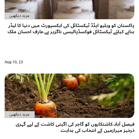
مزید دیکھیں
پاکستان کو ویلیو ایڈڈ ٹیکسٹائل کی ایکسپورٹ میں دنیا کا لیڈر
بنانے کیلئے ٹیکسٹائل فوکسڈپالیسی ناگزیر ہے،عارف احسان ملک
Aug 10, 23
مزید دیکھیں
فیصل آباد،کاشتکاروں کو گاجر کی اگیتی کاشت کے لیے گہری
ذرخیز میرازمین کے انتخاب کی ہدایت