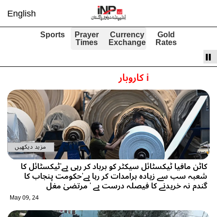
English
Sports
Prayer
Currency
Gold
Times
Exchange
Rates
i
کاروبار
مزید دیکھیں
کاٹن مافیا ٹیکسٹائل سیکٹر کو برباد کر رہی ہے'ٹیکسٹائل کا
شعبہ سب سے زیادہ برامدات کر رہا ہے'حکومت پنجاب کا
گندم نہ خریدنے کا فیصلہ درست ہے ' مرتضیٰ مغل
May 09, 24