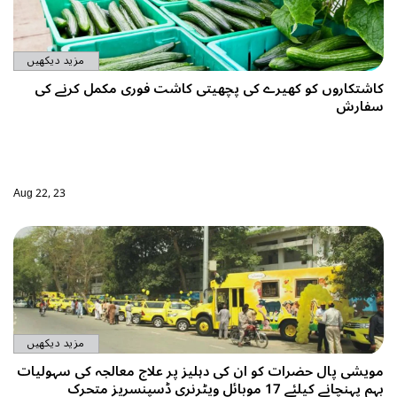
مزید دیکھیں
کاشتکاروں کو کھیرے کی پچھیتی کاشت فوری مکمل کرنے کی
سفارش
Aug 22, 23
مزید دیکھیں
مویشی پال حضرات کو ان کی دہلیز پر علاج معالجہ کی سہولیات
بہم پہنچانے کیلئے 17 موبائل ویٹرنری ڈسپنسریز متحرک