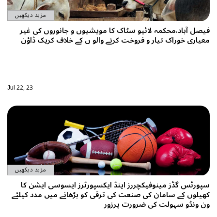
مزید دیکھیں
فیصل آباد،محکمہ لائیو سٹاک کا مویشیوں و جانوروں کی غیر
معیاری خوراک تیار و فروخت کرنے والو ں کے خلاف کریک ڈاؤن
Jul 22, 23
مزید دیکھیں
سپورٹس گڈز مینوفیکچررز اینڈ ایکسپورٹرز ایسوسی ایشن کا
کھیلوں کے سامان کی صنعت کی ترقی کو بڑھانے میں مدد کیلئے
ون ونڈو سہولت کی ضرورت پرزور