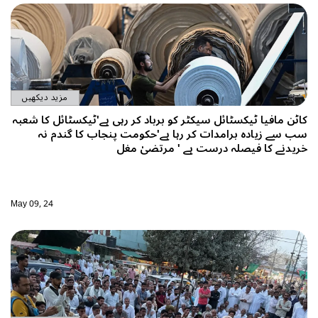
مزید دیکھیں
کاٹن مافیا ٹیکسٹائل سیکٹر کو برباد کر رہی ہے'ٹیکسٹائل کا شعبہ
سب سے زیادہ برامدات کر رہا ہے'حکومت پنجاب کا گندم نہ
خریدنے کا فیصلہ درست ہے ' مرتضیٰ مغل
May 09, 24