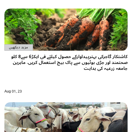
مزید دیکھیں
کاشتکار گاجرکی بہترپیداوارکے حصول کیلئے فی ایکڑ6 سے8 کلو
صحتمند اور جڑی بوٹیوں سے پاک بیج استعمال کریں، ماہرین
جامعہ زرعیہ کی ہدایت
Aug 01, 23