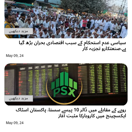
مزید دیکھیں
سیاسی عدم استحکام کے سبب اقتصادی بحران بڑھ گیا
ہے،صنعتکارو تجزیہ کار
May 09, 24
مزید دیکھیں
روپے کے مقابلے میں ڈالر 10 پیسے سستا، پاکستان اسٹاک
ایکسچینج میں کاروبارکا مثبت آغاز
May 09, 24