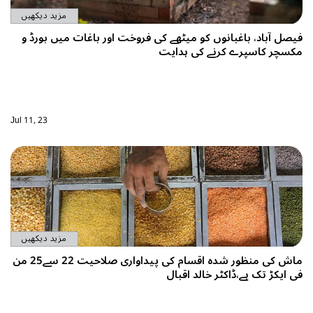
مزید دیکھیں
فیصل آباد، باغبانوں کو میٹھے کی فروخت اور باغات میں بورڈ و
مکسچر کاسپرے کرنے کی ہدایت
Jul 11, 23
مزید دیکھیں
ماش کی منظور شدہ اقسام کی پیداواری صلاحیت 22 سے25 من
فی ایکڑ تک ہے،ڈاکٹر خالد اقبال