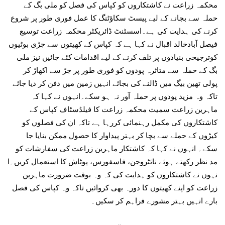
محکمہ زراعت نے کاشتکاروں کو کپاس کی فصل کو ملی بگ کے
حملہ سے بچانے کے لیے پیسٹ سکاؤٹنگ کا عمل فوری طور پر شروع
کرنے کی ہدایت کی ہے۔اسسٹنٹ ڈائریکٹر محکمہ زراعت توسیع
فیصل آبادخالد اقبال نے کہا ہے کہ کپاس کے کھیتوں سے جڑی بوٹیوں
کوترجیحی بنیادوں پر تلف کرنے کے لیے اقدامات کئے جائیں نیز ملی
بگ کے حملہ سے متاثرہ پودوں کو فوری طور پر جڑ سے اکھاڑ کر
پولی تھین بیگ میں ڈالنے کی بجائے انہیں زمین میں دفن کر دیا جائے
تاکہ وہ مزید پودوں پر حملہ آور نہ ہو سکے۔انہوں نے کہا کہ
ماہرین زراعت سمیت محکمہ زراعت کا فیلڈسٹاف کپاس کے
کاشتکاروں کی مکمل رہنمائی کررہا ہے تاکہ ان کی فصلوں کو
کیڑوں کے حملے سے بچا کر بہتر پیداوار کا حصول ممکن بنایا جا
سکے۔ انہوں نے کہا کہ کاشتکار ماہرین زراعت کی سفارشات کو
مد نظر رکھتے ہوئے نائٹروجن، فاسفورس، پوٹاش کا استعمال کریں۔ا
نہوں نے کاشتکاروں کو ہدایت کی کہ وہ بوقت ضرورت ماہرین
زراعت کو اپنے کھیتوں کا دورہ بھی کروائیں تاکہ وہ کپاس کی فصل
بارے انہیں بہتر مشورے فراہم کر سکیں۔