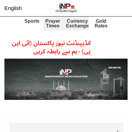
English
Sports
Prayer
Currency
Gold
Times
Exchange
Rates
انڈیپنڈنٹ نیوز پاکستان (آئی این
پی) - ہم سے رابطہ کریں