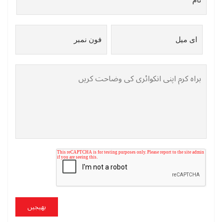
بھیجیں