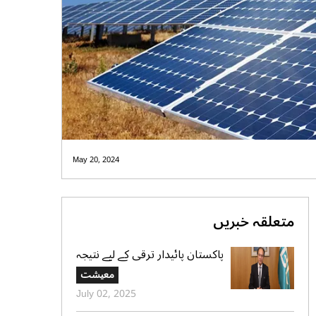
May 20, 2024
متعلقہ خبریں
پاکستان پائیدار ترقی کے لیے نتیجہ
خیز اور شفاف شراکت داریوں کے
معیشت
لیے پرعزم ہے،محمد اورنگزیب
July 02, 2025