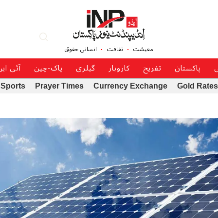
معیشت
ثقافت
انسانی حقوق
ی
پاکستان
تفریح
کاروبار
گیلری
پاک-چین
آئی ای
Sports
Prayer Times
Currency Exchange
Gold Rates