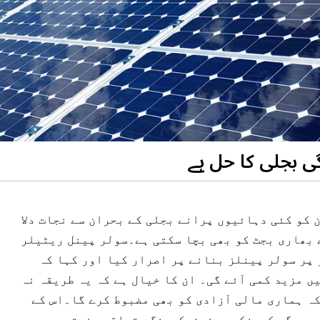
ی بجلی کا حل ہے
 کو کئی دہائیوں پرانے بجلی کے بحران سے نجات دلا
 بھاری بجٹ کو بھی بچا سکتی ہے۔سولر پینل ریٹیلر
 پر سولر پینلز بنانے پر اصرار کیا اور کہا کہ
ں مزید کمی آئے گی۔ ان کا خیال ہے کہ یہ طریقہ نہ
ہ ہماری مالی آزادی کو بھی مضبوط کرے گا۔اس کے
 ہوں گی کیونکہ مینوفیکچرنگ متعلقہ صنعتوں جیسے