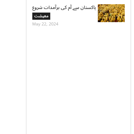
پاکستان سے آم کی برآمدات شروع
ہوگئی،پہلی کنسائمنٹ دبئی روانہ
معیشت
May 22, 2024