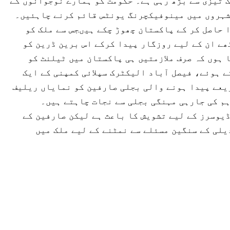
گ تیزی سے بڑھ رہی ہے۔ حکومت کو ہمارے نوجوانوں کے
 شہروں میں مینوفیکچرنگ یونٹس قائم کرنے چاہئیں۔
 حاصل کر کے پاکستان چھوڑ چکے ہیںجس سے ملک کو
ھے ان کے لیے روزگار پیدا کرکے اس برین ڈرین کو
 ہوں کہ صرف ملازمتیں ہی پاکستان میں ٹیلنٹ کو
 ہوئے، فیصل آباد الیکٹرک سپلائی کمپنی کے ایک
ریعے پیدا ہونے والی بجلی صارفین کو نمایاں ریلیف
م کی جارہی مہنگی بجلی سے نجات چاہتے ہیں۔
یوسرز کے لیے تشویش کا باعث ہے لیکن صارفین کے
لی کے سنگین مسئلے سے نمٹنے کے لیے ملک میں