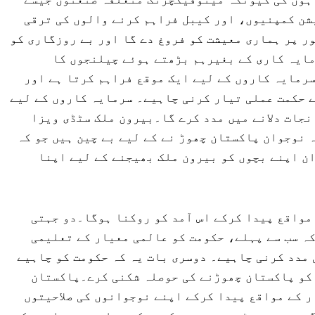
شن کمپنیوں، اور کیبل فراہم کرنے والوں کی ترقی
ر پر ہماری معیشت کو فروغ دے گا اور بے روزگاری کو
مایہ کاری کے بغیرہم بڑھتے ہوئے چیلنجوں کا
رمایہ کاروں کے لیے ایک موقع فراہم کرتا ہے اور
ے حکمت عملی تیار کرنی چاہیے۔ سرمایہ کاروں کے لیے
جات دلانے میں مدد کرے گا۔بیرون ملک سٹڈی ویزا
 نوجوان پاکستان چھوڑ نے کے لیے بے چین ہیں جو کہ
ن اپنے بچوں کو بیرون ملک بھیجنے کے لیے اپنا
مواقع پیدا کرکے اس آمد کو روکنا ہوگا۔دو جہتی
ہ سب سے پہلے، حکومت کو عالمی معیار کے تعلیمی
مدد کرنی چاہیے۔ دوسری بات یہ کہ حکومت کو چاہیے
 کو پاکستان چھوڑنے کی حوصلہ شکنی کرے۔پاکستان
 کے مواقع پیدا کرکے اپنے نوجوانوں کی صلاحیتوں