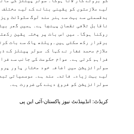
کو بروئے کار لانا ہوگا۔ سولر پینلز کی مان
لیے ملازمتوں کو یقینی بنانے کے لیے مختلف
بدقسمتی سے بہت سے ہنر مند لوگ سٹوڈنٹ ویزا
ناقابل تلافی نقصان پہنچا ہے۔ ہمیں گھر بیٹ
روکنا ہوگا۔ میں اس بات پر پختہ یقین رکھتا
برقرار رکھ سکتی ہیں۔ویلتھ پاک سے بات کرتے
ملازم محمد غفار نے کہا کہ سولر پینلز کے ذ
فراہم کرتی ہے۔ عوام حکومت کی جانب سے فراہ
سولرائزیشن میں اضافہ خود مختار پاور پروڈ
لیے بہت زیادہ فائدہ مند ہے۔ موسمیاتی تبدی
سولرائزیشن کو فروغ دینے کی ضرورت ہے۔
کریڈٹ: انڈیپنڈنٹ نیوز پاکستان-آئی این پی