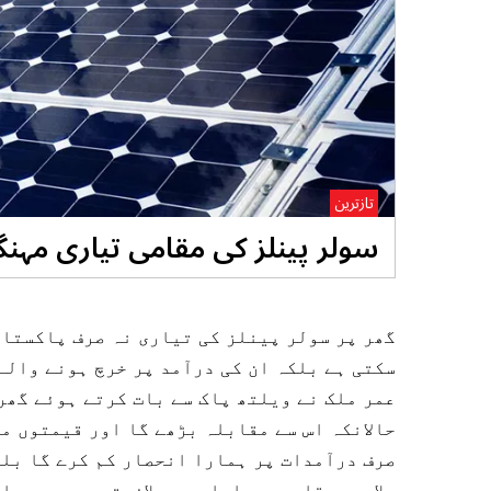
تازترین
سولر پینلز کی مقامی تیاری مہنگ
گھر پر سولر پینلز کی تیاری نہ صرف پاکستان
سکتی ہے بلکہ ان کی درآمد پر خرچ ہونے والے
عمر ملک نے ویلتھ پاک سے بات کرتے ہوئے گھر
حالانکہ اس سے مقابلہ بڑھے گا اور قیمتوں می
صرف درآمدات پر ہمارا انحصار کم کرے گا بلک
علاوہ، مقامی پیداوار سے ملازمتیں بھی پیدا