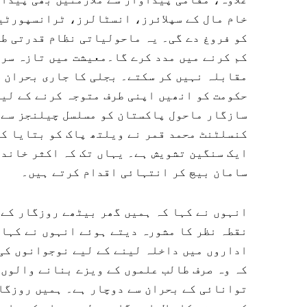
خام مال کے سپلائرز، انسٹالرز، ٹرانسپورٹی
کو فروغ دے گی۔ یہ ماحولیاتی نظام قدرتی طو
کم کرنے میں مدد کرے گا۔معیشت میں تازہ سر
مقابلہ نہیں کر سکتے۔ بجلی کا جاری بحران س
حکومت کو انھیں اپنی طرف متوجہ کرنے کے لی
سازگار ماحول پاکستان کو مسلسل چیلنجز سے ن
کنسلٹنٹ محمد قمر نے ویلتھ پاک کو بتایا کہ
ایک سنگین تشویش ہے۔ یہاں تک کہ اکثر خاندا
سامان بیچ کر انتہائی اقدام کرتے ہیں۔
انہوں نے کہا کہ ہمیں گھر بیٹھے روزگار کے 
نقطہ نظر کا مشورہ دیتے ہوئے انہوں نے کہاک
اداروں میں داخلہ لینے کے لیے نوجوانوں کی 
کہ وہ صرف طالب علموں کے ویزے بنانے والوں
توانائی کے بحران سے دوچار ہے۔ ہمیں روزگار