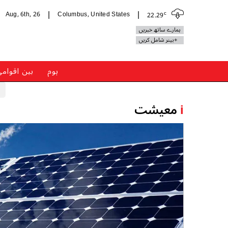
c
Aug, 6th, 26
Columbus, United States
22.29
|
|
ہمارے ساتھ خبریں
+بینر شامل کریں
ہوم
بین اقوام
i
معیشت