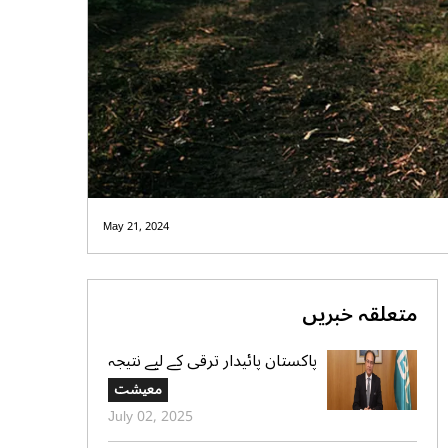
May 21, 2024
متعلقہ خبریں
پاکستان پائیدار ترقی کے لیے نتیجہ
خیز اور شفاف شراکت داریوں کے
معیشت
لیے پرعزم ہے،محمد اورنگزیب
July 02, 2025