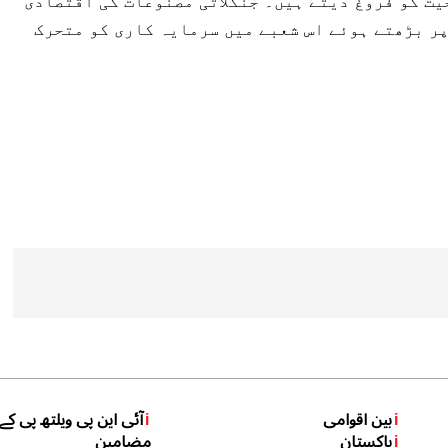
یت کو فروغ دیتے ہیں۔ جنگلاتی مصنوعات کی اقتصادی
ر بڑھتے ہوئے اس شعبے میں سرمایہ کاری کو متحرک
i
بین اقوامی
i
آئی این پی ویلتھ پی کے
i
پاکستان
مضامین