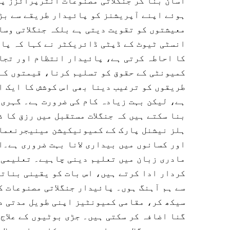
آسان بنا کر جنگلاتی مصنوعات انٹرپرائزز پ
ہوئے اپنے آپریشنز کو پائیدار طریقے سے بڑ
معیشتوں کو تقویت دیتی ہے بلکہ جنگلاتی وسا
انسٹی ٹیوٹ کے ڈپٹی ڈائریکٹر نے کہا کہ پال
کا احاطہ کرتی ہے، پائیدار انتظام اور تجا
کمیونٹی کے حقوق کو تسلیم کرنا، قیمتوں کے
طریقوں کو ترغیب دینا بھی اس کوشش کا ایک ا
ہے، لیکن بہت زیادہ کام کی ضرورت ہے۔ گہری 
بنا سکتے ہیں کہ جنگلات مستقبل میں رزق کا 
ہلز نیشنل پارک کے کمیونیکیشن مینیجرنعمان
اور کسانوں میں بیداری لانا بہت ضروری ہے۔ا
مادری زبان میں تعلیم دینی چاہیے۔ تعلیمی 
کردار ادا کرتے ہیں، اس بات کو یقینی بناتے
سے ہم آہنگ ہوں۔ پائیدار جنگلاتی مصنوعات ک
سیکھ کر، مقامی کمیونٹیز اپنی طویل مدتی د
گنا اضافہ کر سکتی ہیں۔ جڑی بوٹیوں کے علاج