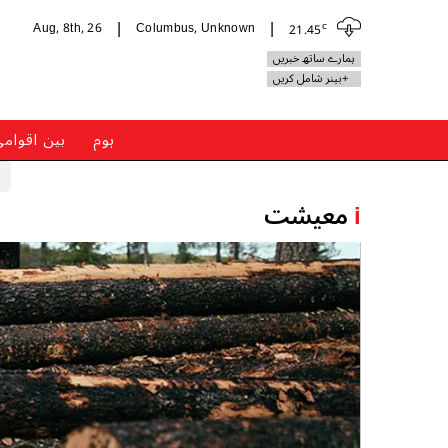
c
Aug, 8th, 26
Columbus, Unknown
21.45
|
|
ہمارے ساتھ خبریں
+بینر شامل کریں
ہوم
بین اقوام
i
معیشت