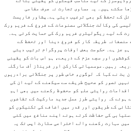
روڈیوسرز کے لیے مناسب قیمتوں کو یقینی بناتے
ھا سکتے ہیں۔ یہ مساوی تجارت نہ صرف مقامی
ئل کے تحفظ کو بھی ترغیب دیتی ہے۔پشاور فاریسٹ
یسی کی وکالت جنگلاتی مصنوعات کے فروغ کے فریم ورک
رت کے لیے ریگولیٹری فریم ورک کی حمایت کرتی ہے۔
 منصفانہ طریقہ کار کو فروغ دینا اور تحفظ کے
ہم جز ہے۔ حکومت بعض اوقات پروگرام ترتیب دیتی
کوششوں اور سچے عزم کے ذریعے، ہم اس بات کو یقینی
ذریعہ رہیں۔موسمیاتی کارکن اور فرینڈز آف مارگلہ
 بٹ نے کہا کہ لوگوں، خاص طور پر جنگلاتی برادریوں
نہیں تصور کو صحیح طریقے سے سیکھنے کے لیے ان کی
اقدامات روایتی علم کو محفوظ رکھنے میں بھی اہم
 ہوئے کہ روایتی طرز عمل جدید مارکیٹ کے تقاضوں
ٹائی کے طریقوں اور قدر میں اضافے کی تکنیکوں کو
ستیابی کی حفاظت کرتے ہوئے اپنے منافع میں کئی
 میں مہارت رکھنے والے اختراعی سٹارٹ اپس تک یہ