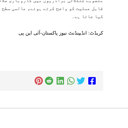
منصوبے جنگلاتی برادریوں میں کاروباری صلاح
قابل عملیت کو واضح کرتے ہوئے، عالمی سطح پ
کیا جاتا ہے۔
کریڈٹ: انڈیپنڈنٹ نیوز پاکستان-آئی این پی