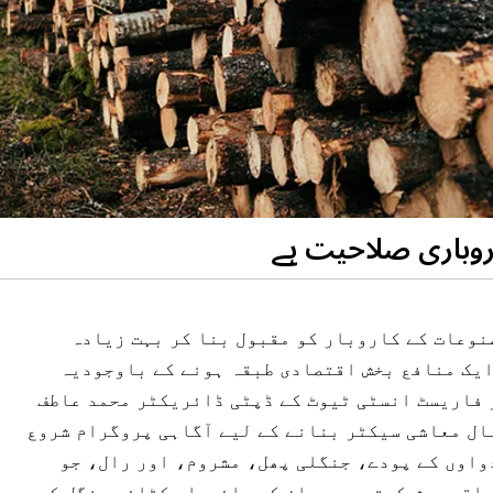
روباری صلاحیت ہے
نوعات کے کاروبار کو مقبول بنا کر بہت زیادہ
ایک منافع بخش اقتصادی طبقہ ہونے کے باوجودیہ
 فاریسٹ انسٹی ٹیوٹ کے ڈپٹی ڈائریکٹر محمد عاطف
ال معاشی سیکٹر بنانے کے لیے آگاہی پروگرام شروع
واوں کے پودے، جنگلی پھل، مشروم، اور رال، جو
اقع پیش کرتے ہیں۔ ان کی پائیدار کٹائی جنگل کے