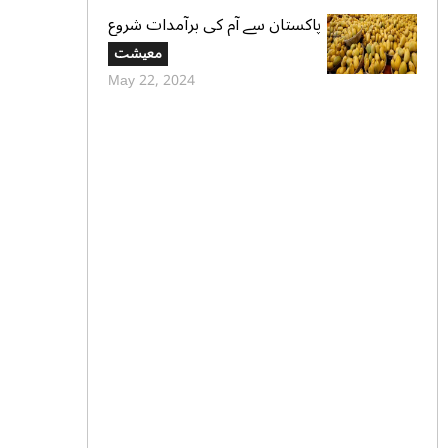
پاکستان سے آم کی برآمدات شروع
ہوگئی،پہلی کنسائمنٹ دبئی روانہ
معیشت
May 22, 2024