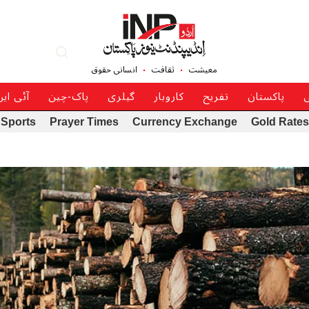
معیشت
ثقافت
انسانی حقوق
ی
پاکستان
تفریح
کاروبار
گیلری
پاک-چین
آئی ای
Sports
Prayer Times
Currency Exchange
Gold Rates