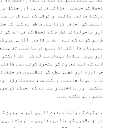
تحفظ کی حوصلہ افزائی کرتی ہے اور جنگل پر م
دوگنا فائدہ پائیدار ترقی کے لیے قابل عمل 
اہمیت کو اجاگر کرتا ہے۔عاطف نے کہا کہ جنگ
اور ماحولیاتی نظام کے تحفظ کے فوائد کو تس
ظاہر کرنے کے لیے ایک باقاعدہ آگاہی پروگر
معلومات کا اشتراک وسیع تر سامعین تک پہنچ
اور سوشل میڈیا مہمات سے لے کر انٹرایکٹو و
لانے کے لیے تعاون کو متحرک کرنے میں طاقتو
جی اوز، اور نچلی سطح کی تنظیموں کو جنگلات
شامل ہونا چاہیے۔ ورکشاپس، سیمینارز، اور 
ملکیت اور بااختیار بنانے کے احساس کو فروغ
مشغول ہو سکتے ہیں۔
مارکیٹ کے رابطے صنعت کاروں اور صارفین کے 
دراز علاقوں کو عالمی منڈیوں سے جوڑتے ہیں۔