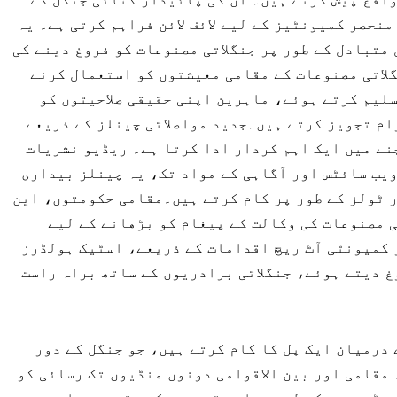
نحصر کمیونٹیز کے لیے لائف لائن فراہم کرتی ہے۔ یہ
متبادل کے طور پر جنگلاتی مصنوعات کو فروغ دینے کی
لاتی مصنوعات کے مقامی معیشتوں کو استعمال کرنے
لیم کرتے ہوئے، ماہرین اپنی حقیقی صلاحیتوں کو
ام تجویز کرتے ہیں۔جدید مواصلاتی چینلز کے ذریعے
نے میں ایک اہم کردار ادا کرتا ہے۔ ریڈیو نشریات
یب سائٹس اور آگاہی کے مواد تک، یہ چینلز بیداری
ر ٹولز کے طور پر کام کرتے ہیں۔مقامی حکومتوں، این
ی مصنوعات کی وکالت کے پیغام کو بڑھانے کے لیے
کمیونٹی آٹ ریچ اقدامات کے ذریعے، اسٹیک ہولڈرز
 دیتے ہوئے، جنگلاتی برادریوں کے ساتھ براہ راست
درمیان ایک پل کا کام کرتے ہیں، جو جنگل کے دور
 مقامی اور بین الاقوامی دونوں منڈیوں تک رسائی کو