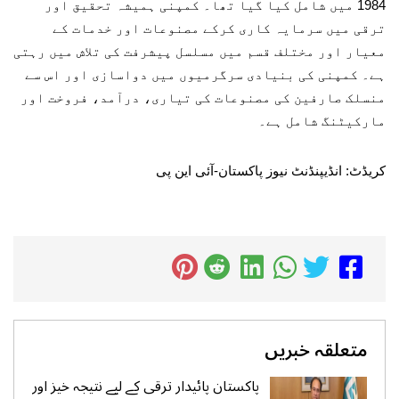
1984 میں شامل کیا گیا تھا۔ کمپنی ہمیشہ تحقیق اور
ترقی میں سرمایہ کاری کرکے مصنوعات اور خدمات کے
معیار اور مختلف قسم میں مسلسل پیشرفت کی تلاش میں رہتی
ہے۔ کمپنی کی بنیادی سرگرمیوں میں دواسازی اور اس سے
منسلک صارفین کی مصنوعات کی تیاری، درآمد، فروخت اور
مارکیٹنگ شامل ہے۔
کریڈٹ: انڈیپنڈنٹ نیوز پاکستان-آئی این پی
متعلقہ خبریں
پاکستان پائیدار ترقی کے لیے نتیجہ خیز اور