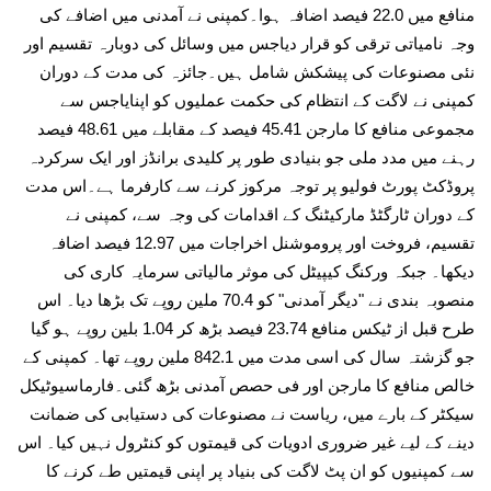
منافع میں 22.0 فیصد اضافہ ہوا۔کمپنی نے آمدنی میں اضافے کی
وجہ نامیاتی ترقی کو قرار دیاجس میں وسائل کی دوبارہ تقسیم اور
نئی مصنوعات کی پیشکش شامل ہیں۔جائزہ کی مدت کے دوران
کمپنی نے لاگت کے انتظام کی حکمت عملیوں کو اپنایاجس سے
مجموعی منافع کا مارجن 45.41 فیصد کے مقابلے میں 48.61 فیصد
رہنے میں مدد ملی جو بنیادی طور پر کلیدی برانڈز اور ایک سرکردہ
پروڈکٹ پورٹ فولیو پر توجہ مرکوز کرنے سے کارفرما ہے۔اس مدت
کے دوران ٹارگٹڈ مارکیٹنگ کے اقدامات کی وجہ سے، کمپنی نے
تقسیم، فروخت اور پروموشنل اخراجات میں 12.97 فیصد اضافہ
دیکھا۔ جبکہ ورکنگ کیپیٹل کی موثر مالیاتی سرمایہ کاری کی
منصوبہ بندی نے "دیگر آمدنی" کو 70.4 ملین روپے تک بڑھا دیا۔ اس
طرح قبل از ٹیکس منافع 23.74 فیصد بڑھ کر 1.04 بلین روپے ہو گیا
جو گزشتہ سال کی اسی مدت میں 842.1 ملین روپے تھا۔ کمپنی کے
خالص منافع کا مارجن اور فی حصص آمدنی بڑھ گئی۔فارماسیوٹیکل
سیکٹر کے بارے میں، ریاست نے مصنوعات کی دستیابی کی ضمانت
دینے کے لیے غیر ضروری ادویات کی قیمتوں کو کنٹرول نہیں کیا۔ اس
سے کمپنیوں کو ان پٹ لاگت کی بنیاد پر اپنی قیمتیں طے کرنے کا