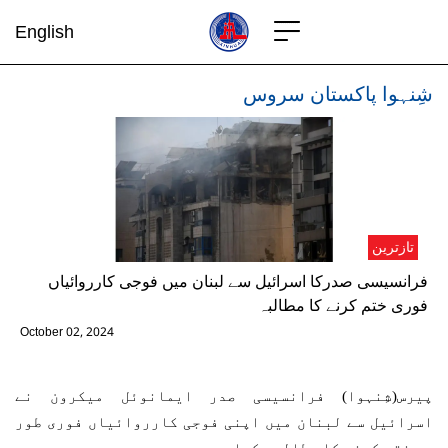
English
شِنہوا پاکستان سروس
تازترین
فرانسیسی صدرکا اسرائیل سے لبنان میں فوجی کارروائیاں
فوری ختم کرنے کا مطالبہ
October 02, 2024
پیرس(شِنہوا) فرانسیسی صدر ایمانوئل میکرون نے
اسرائیل سے لبنان میں اپنی فوجی کارروائیاں فوری طور
پر ختم کرنے کا مطالبہ کیا ہے۔