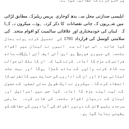
ایلیسی صدارتی محل سے بدھ کوجاری پریس ریلیزکے مطابق لڑائی
میں شہریوں کے جانی نقصانات کا ذکر کرتے ہوئے، میکرون نے کہا
کہ لبنان کی خودمختاری اور علاقائی سالمیت کو اقوام متحدہ کی
سلامتی کونسل کی قرارداد 1701 کی تعمیل کرتے ہوئے بحال
کیا جائے ۔ اس حوالے سے انہوں نے لبنان میں اقوام
متحدہ کی عبوری فورس( یو این آئی ایف آئی ایل)کے ساتھ
فرانس کے عزم کا اعادہ کرتے کہا کہ ان کا ملک اس حوالے
سے کام کرنے والوں کے ساتھ کھڑا ہوگا اور بہت جلد
لبنانی عوام اور ان کے اداروں کی حمایت میں کانفرنس کا
انعقاد کرے گا۔ میکرون نے ایک طویل مدتی تصفیہ کے حصول
کے لیے اپنے عزم کا اعادہ کیا جس میں اسرائیل اور
لبنان کے درمیان اقوام متحدہ کی قائم کردہ عارضی
سرحد، بلیو لائن کے دونوں اطراف کی آبادیوں کی حفاظت کو
یقینی بنایا گیا ہو۔