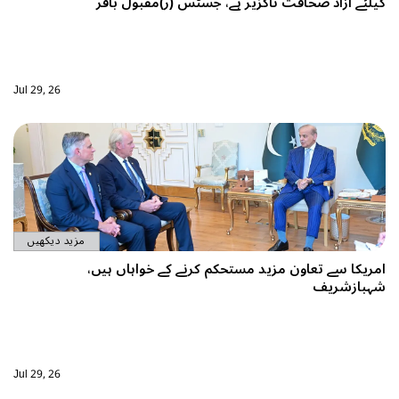
 صحافت ناگزیر ہے، جسٹس (ر)مقبول باقر
Jul 29, 26
مزید دیکھیں
تعاون مزید مستحکم کرنے کے خواہاں ہیں،
ف
Jul 29, 26