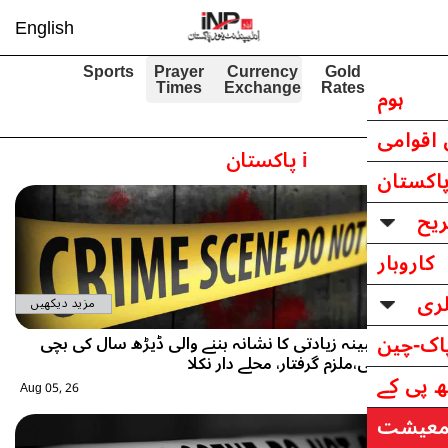
English
Sports
Prayer
Currency
Gold
Times
Exchange
Rates
i
پاکستان
مزید دیکھیں
ینہ زیادتی کا نشانہ بننے والی ڈیڑھ سال کی بچی
،ملزم گرفتار، محلے دار نکلا
Aug 05, 26