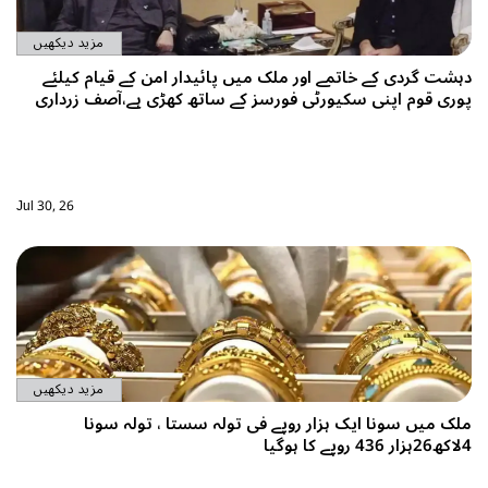
مزید دیکھیں
کے خاتمے اور ملک میں پائیدار امن کے قیام کیلئے
پنی سکیورٹی فورسز کے ساتھ کھڑی ہے،آصف زرداری
Jul 30, 26
مزید دیکھیں
نا ایک ہزار روپے فی تولہ سستا ، تولہ سونا