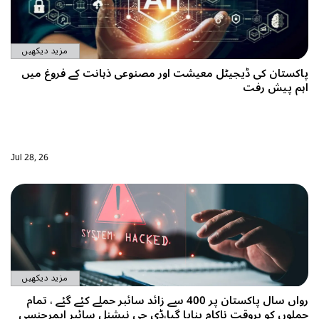
مزید دیکھیں
ی ڈیجیٹل معیشت اور مصنوعی ذہانت کے فروغ میں
رفت
Jul 28, 26
مزید دیکھیں
رواں سال پاکستان پر 400 سے زائد سائبر حملے کئے گئے ، تمام
روقت ناکام بنایا گیا،ڈی جی نیشنل سائبر ایمرجنسی