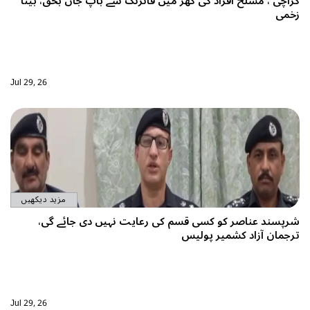
لح افراد کی گھر میں فائرنگ سے باپ جاں بحق، بیٹا
Jul 29, 26
مزید دیکھیں
اصر کو کسی قسم کی رعایت نہیں دی جائے گی،
اد کشمیر پولیس
Jul 29, 26