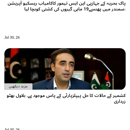
کے جہازپی این ایس تیمور کاکامیاب ریسکیو آپریشن
یروں کی کشتی کوبچا لیا
Jul 30, 26
مزید دیکھیں
الات کا حل پیپلزپارٹی کے پاس موجود ہے، بلاول بھٹو
Jul 30, 26