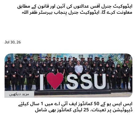
نرل آفس عدالتوں کی آئین اور قانون کے مطابق
 گا، ایڈووکیٹ جنرل پنجاب بیرسٹر ظفر اللہ
Jul 30, 26
مزید دیکھیں
ایس ایس یو کے 50 کمانڈوز ایف آئی اے میں 1 سال کیلئے
2 لیڈی کمانڈوز بھی شامل