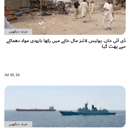
مزید دیکھیں
، پولیس لائنز مال خانے میں رکھا بارودی مواد دھماکے
ا
Jul 30, 26
مزید دیکھیں