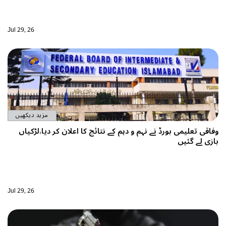
Jul 29, 26
مزید دیکھیں
ی بورڈ نے نہم و دہم کے نتائج کا اعلان کر دیا،لڑکیاں
یں
Jul 29, 26