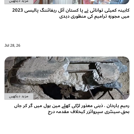
مزید دیکھیں
کابینہ کمیٹی توانائی نے پا کستان آئل ریفائننگ پالیسی 2023
 ترامیم کی منظوری دیدی
Jul 28, 26
مزید دیکھیں
ن ، ذہنی معذور لڑکی کھلے مین ہول میں گر کر جاں
ی سپروائزر کیخلاف مقدمہ درج