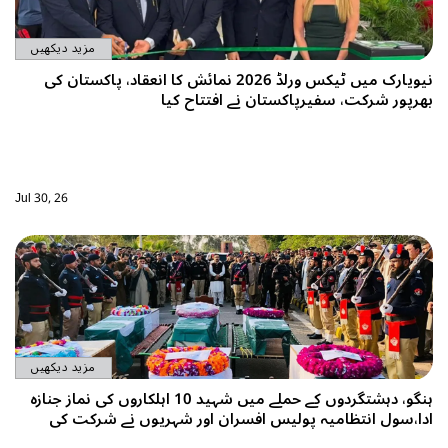
مزید دیکھیں
نیویارک میں ٹیکس ورلڈ 2026 نمائش کا انعقاد، پاکستان کی
ت، سفیرپاکستان نے افتتاح کیا
Jul 30, 26
مزید دیکھیں
ہنگو، دہشتگردوں کے حملے میں شہید 10 اہلکاروں کی نماز جنازہ
نتظامیہ پولیس افسران اور شہریوں نے شرکت کی