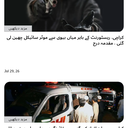
مزید دیکھیں
ٹورنٹ کے باہر میاں بیوی سے موٹر سائیکل چھین لی
ہ درج
Jul 29, 26
مزید دیکھیں