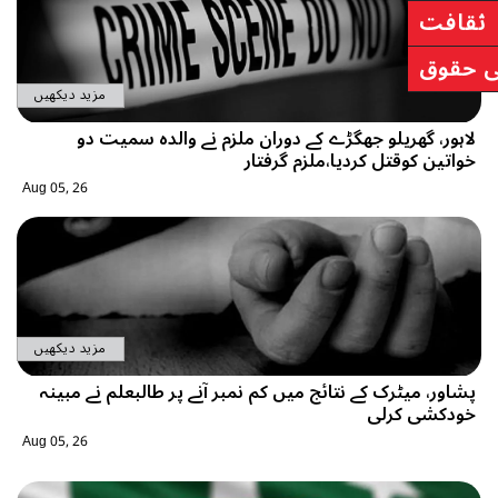
مزید دیکھیں
ریلو جھگڑے کے دوران ملزم نے والدہ سمیت دو
قتل کردیا،ملزم گرفتار
Aug 05, 26
مزید دیکھیں
ٹرک کے نتائج میں کم نمبر آنے پر طالبعلم نے مبینہ
کرلی
Aug 05, 26