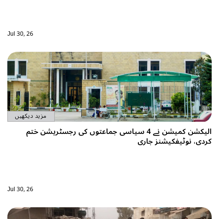
Jul 30, 26
مزید دیکھیں
الیکشن کمیشن نے 4 سیاسی جماعتوں کی رجسٹریشن ختم
فکیشنز جاری
Jul 30, 26