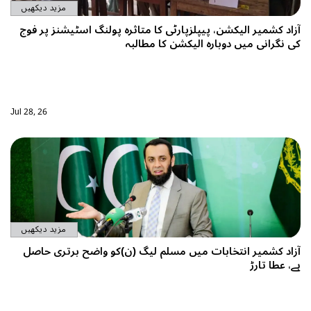
مزید دیکھیں
ر الیکشن، پیپلزپارٹی کا متاثرہ پولنگ اسٹیشنز پر فوج
میں دوبارہ الیکشن کا مطالبہ
Jul 28, 26
مزید دیکھیں
ر انتخابات میں مسلم لیگ (ن)کو واضح برتری حاصل
ڑ