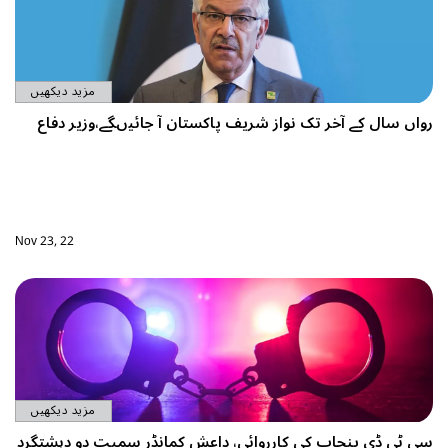
مزید دیکھیں
 آ جائیںگے،وزیر دفاع
Nov 23, 22
مزید دیکھیں
کمانڈر سمیت دو دہشتگرد