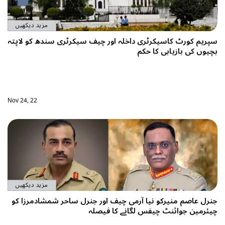
مزید دیکھیں
 سیکرٹری سندھ کو لاپتہ
Nov 24, 22
مزید دیکھیں
نرل ساحر شمشادمرزا کو
ہ