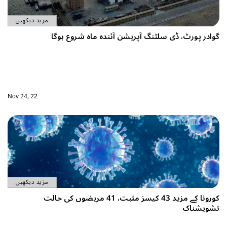
مزید دیکھیں
ہ شروع ہوگا
Nov 24, 22
مزید دیکھیں
مزید 43 کیسز مثبت، 41 مریضوں کی حالت