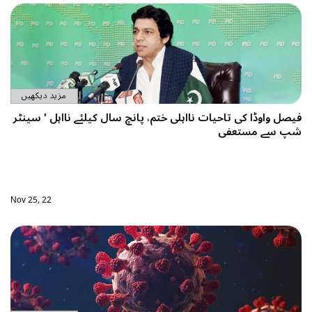
مزید دیکھیں
 سال کیلئے نااہل ' سینٹر
Nov 25, 22