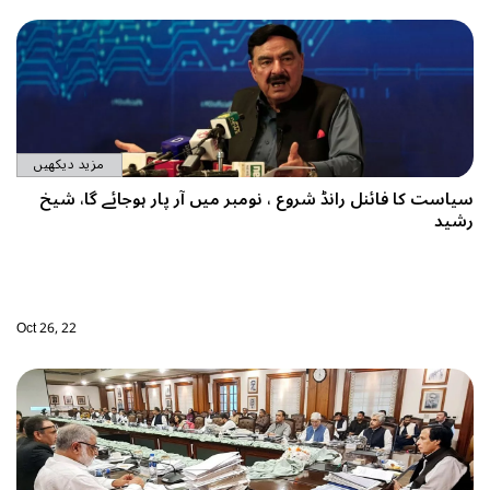
مزید دیکھیں
آر پار ہوجائے گا، شیخ
Oct 26, 22