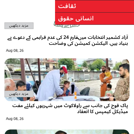
مزید دیکھیں
ر انتخابات میںفارم 24 کی عدم فراہمی کے دعوے بے
حت
Aug 08, 26
مزید دیکھیں
 شہریوں کیلئے مفت
Aug 08, 26