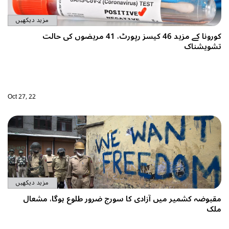
مزید دیکھیں
 مزید 46 کیسز رپورٹ، 41 مریضوں کی حالت
Oct 27, 22
مزید دیکھیں
ر طلوع ہوگا، مشعال