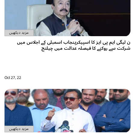
مزید دیکھیں
مبلی کے اجلاس میں
 چیلنج
Oct 27, 22
مزید دیکھیں