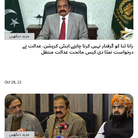
مزید دیکھیں
ی کرپشن، عدالت نے
 منتقل
Oct 28, 22
مزید دیکھیں