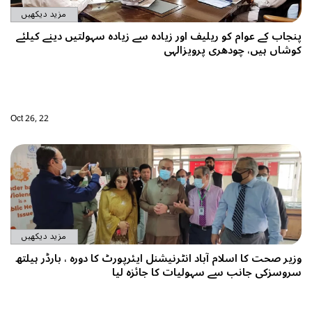
مزید دیکھیں
یادہ سہولتیں دینے کیلئے
Oct 26, 22
مزید دیکھیں
رٹ کا دورہ ، بارڈر ہیلتھ
لیا