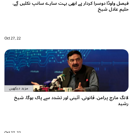
سارے سانپ نکلیں گے،
Oct 27, 22
مزید دیکھیں
دد سے پاک ہوگا، شیخ
Oct 27, 22