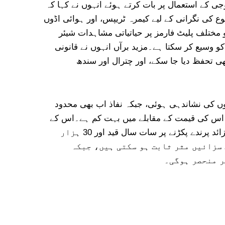
وجی کے استعمال پر بات کرتے ہوئے انہوں نے کہا کہ
نوع کی نگرانی کے لیے کیمرہ ٹریپس، اور ہوائی اڈوں
 مختلف پلیٹ فارمز پر حیاتیاتی مشاہدات شیئر
کو وسیع کر سکتا ہے۔مزید برآں انہوں نے قانونی
ی تحفظ دیا جا سکے، اور چترال اور سندھ
میں پاکستان میں جنگلی حیات سے متعلق 327 غیر قانونی سرگرمیوں کی نشاندہی ہوئی، جبکہ نفاذ اب بھی محدود
 ہزار روپے ہے، جو غیر قانونی مارکیٹ میں اس کی قیمت کے مقابلے میں بہت کم ہے۔اس کے
برعکس چین میں حالیہ عدالتی فیصلوں میں سخت سزائیں دی جا رہی ہیں۔ ایک کیس میں ایک شخص کو 880 سے زائد پرندے پکڑنے پر سات سال قید اور 30 ہزار
 سزائیں مثر ثابت ہو سکتی ہیں، جبکہ
ر منحصر ہوگی۔