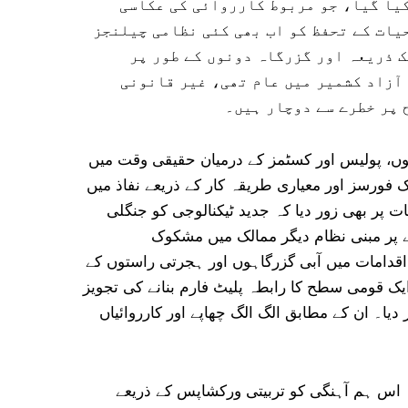
یا گیا اور 88 جرائم پیشہ گروہوں کا خاتمہ کیا گیا، جو مربوط کارروائی کی عکاسی
یات کے تحفظ کو اب بھی کئی نظامی چیلنجز
ک ذریعہ اور گزرگاہ دونوں کے طور پر
آزاد کشمیر میں عام تھی، غیر قانونی
 پر خطرے سے دوچار ہیں۔
ں، پولیس اور کسٹمز کے درمیان حقیقی وقت میں
فورسز اور معیاری طریقہ کار کے ذریعے نفاذ میں
 پر بھی زور دیا کہ جدید ٹیکنالوجی کو جنگلی
 پر مبنی نظام دیگر ممالک میں مشکوک
قدامات میں آبی گزرگاہوں اور ہجرتی راستوں کے
ک قومی سطح کا رابطہ پلیٹ فارم بنانے کی تجویز
۔ ان کے مطابق الگ الگ چھاپے اور کارروائیاں
 اس ہم آہنگی کو تربیتی ورکشاپس کے ذریعے