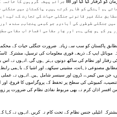
کیسز کو آپس میں منسلک کیا گیا، 950 سے زیادہ ملزمان کو گرفتار ک
تی ہم آہنگی کو ظاہر کرتے ہیں، پاکستان میں جنگلی ح
طابق ملک غیر قانونی جنگلی حیات کی تجارت کے لیے ای
میں جنگلی طوطوں کی آبادی، جو کبھی پنجاب، سندھ اور 
 پر کم ہو چکی ہے، اور چار مقامی اقسام اب مقامی سطح
طابق پاکستان کو سب سے زیادہ ضرورت جنگلی حیات کے محکمو
ہ موبائل ایپ کے ذریعے فوری معلومات کی ترسیل، مشترکہ ٹاسک 
 رفتار اور نظام کی ساکھ دونوں بہتر ہوں گی۔انہوں نے اس بات
ابق مصنوعی ذہانت، مشینی سیکھنے اور اشیا کے باہمی رابطے
، جن میں کیمرے، ڈرون اور سینسر شامل ہیں۔انہوں نے عملی ا
صیب، کمیونٹی کی سطح پر تحفظ کے پروگراموں کا فروغ، اور ای
افسر اذان کرم نے بھی مربوط نفاذی نظام کی ضرورت پر زور دیا
ترکہ انٹیلی جنس نظام کے تحت کام نہ کریں۔انہوں نے کہا کہ