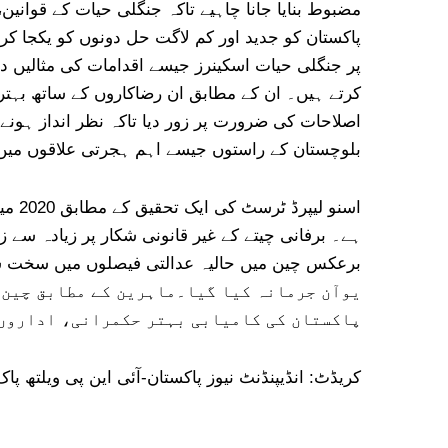
مضبوط بنایا جانا چاہیے تاکہ جنگلی حیات کے قوانین
پاکستان کو جدید اور کم لاگت حل دونوں کو یکجا کرنا
پر جنگلی حیات اسکینرز جیسے اقدامات کی مثالیں دی
کرتے ہیں۔ ان کے مطابق ان رضاکاروں کے ساتھ بہتر ر
اصلاحات کی ضرورت پر زور دیا تاکہ نظر انداز ہونے
بلوچستان کے راستوں جیسے اہم ہجرتی علاقوں میں
یوآن جرمانہ کیا گیا۔ماہرین کے مطابق چین ک
پاکستان کی کامیابی بہتر حکمرانی، اداروں 
کریڈٹ: انڈیپنڈنٹ نیوز پاکستان-آئی این پی ویلتھ پاک