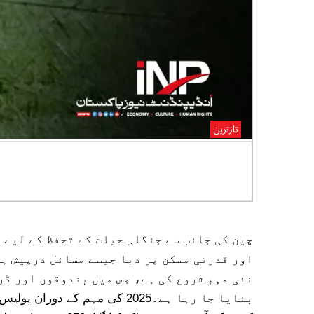
تازترین
چین کی جانب سے جنگلی حیات کے
مفیدرہنمائی فراہم کرتے ہیںویلتھ
چین کی جانب سے جنگلی حیات کے تحفظ کے لیے 
اور قدرتی مسکن پر دبا جیسے مسائل درپیش ہی
نئی مہم شروع کی ہے، جس میں بندوقوں اور ڈر