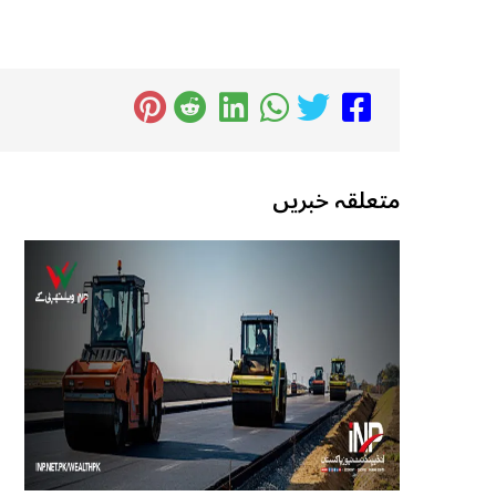
متعلقہ خبریں