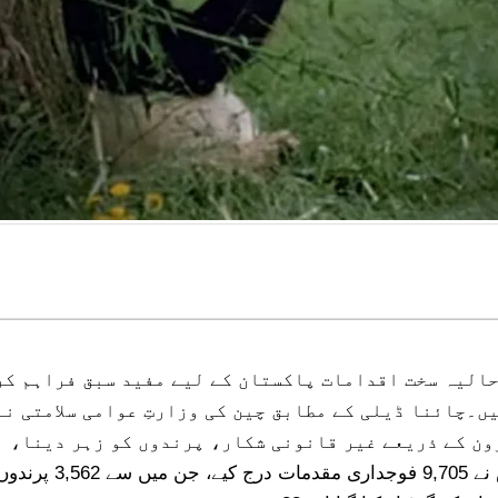
 تحفظ کے لیے حالیہ سخت اقدامات پاکس
 پاکستان
حالیہ سخت اقدامات پاکستان کے لیے مفید سبق فراہم ک
ں۔چائنا ڈیلی کے مطابق چین کی وزارتِ عوامی سلامتی نے
ون کے ذریعے غیر قانونی شکار، پرندوں کو زہر دینا، ا