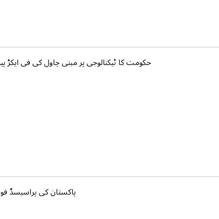
حکومت کا ٹیکنالوجی پر مبنی چاول کی فی ایکڑ پیدا
پاکستان کی پراسیسڈ فوڈ ا