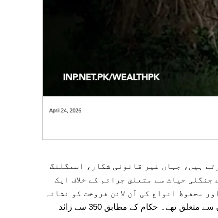
تان کے لیے
April 24, 2026
رتے ہیں، جہاں غیر قانونی شکار، اسمگلنگ
 جنگلی حیات سے متعلق جرائم کے خلاف ایک
ور محفوظ انواع کی آن لائن فروخت کو نشانہ
بنایا جا رہا ہے۔2025 کی مہم کے دوران پولیس نے 9,705 فوجداری مقدمات درج کیے، جن میں سے 3,562 پرندوں سے متعلق تھے۔ حکام کے مطابق 350 سے زائد