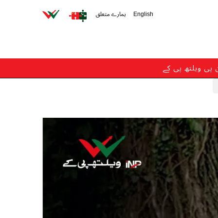
English
ہمارے متعلق
ن پی ویلتھ پی کے