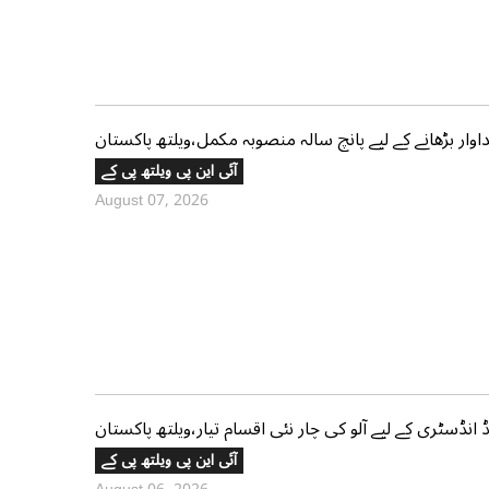
وار بڑھانے کے لیے پانچ سالہ منصوبہ مکمل،ویلتھ پاکستان
آئی این پی ویلتھ پی کے
August 07, 2026
نڈسٹری کے لیے آلو کی چار نئی اقسام تیار،ویلتھ پاکستان
آئی این پی ویلتھ پی کے