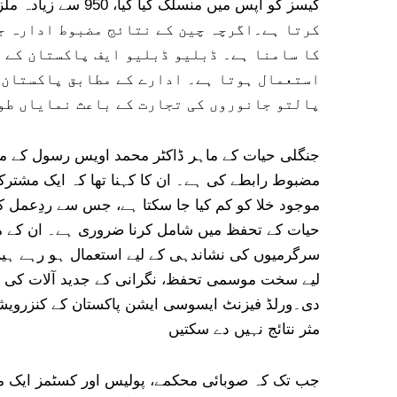
کرتا ہے۔اگرچہ چین کے نتائج مضبوط ادارہ جا
کا سامنا ہے۔ ڈبلیو ڈبلیو ایف پاکستان کے م
استعمال ہوتا ہے۔ ادارے کے مطابق پاکستان 
پالتو جانوروں کی تجارت کے باعث نمایاں طور
جنگلی حیات کے ماہر ڈاکٹر محمد اویس رسول کے م
مضبوط رابطے کی ہے۔ ان کا کہنا تھا کہ ایک مشترک
موجود خلا کو کم کیا جا سکتا ہے، جس سے ردِعمل کی
حیات کے تحفظ میں شامل کرنا ضروری ہے۔ ان کے مط
سرگرمیوں کی نشاندہی کے لیے استعمال ہو رہے ہیں
لیے سخت موسمی تحفظ، نگرانی کے جدید آلات کی تن
دی۔ورلڈ فیزنٹ ایسوسی ایشن پاکستان کے کنزرویشن 
مثر نتائج نہیں دے سکتیں
جب تک کہ صوبائی محکمے، پولیس اور کسٹمز ایک مش