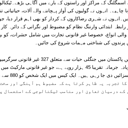
، اسمگلنگ کے مراکز اور راستوں کے بارے میں آگاہی بڑھے۔ٹیکنال
 چاہیے۔ انہوں نے گولیوں کی آواز پہچاننے والے آلات، حیاتیاتی ت
ں۔انہوں نے شہری رضاکاروں کے کردار کو بھی اہم قرار دیا، جو
ابطہ ابتدائی وارننگ نظام کو مضبوط اور نگرانی کے دائرہ کار 
 والی انواع، خصوصا غیر قانونی تجارت میں شامل حشرات، کو بھ
 پرندوں کی شناختی مہمات شروع کی جائیں۔
اسنو لیپرڈ ٹرسٹ کی ایک تحقیق کے مطابق 2020 
ہے۔ برفانی چیتے کے غیر قانونی شکار پر زیادہ سے زیادہ جرمانہ تقریبا 45
ا تجربہ یہ ظاہر کرتا ہے کہ مضبوط ہم آہنگی اور سخت
کے درمیان تعاون اور مناسب ٹیکنالوجی کے استعمال پ