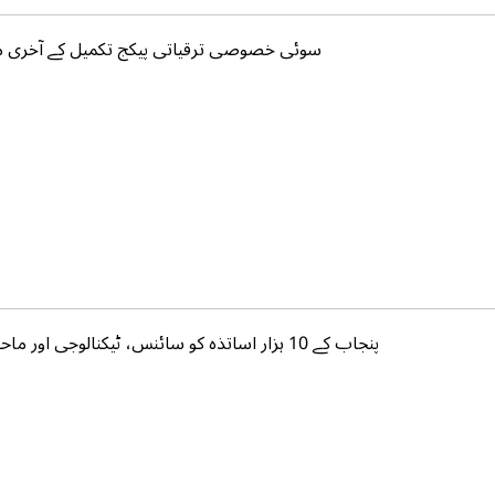
سوئی خصوصی ترقیاتی پیکج تکمیل کے آخری مر
پنجاب کے 10 ہزار اساتذہ کو سائنس، ٹیکنالوجی اور ماحول دوست مہارتوں کی تربیت دی جائے گی،ویلتھ پاکستان