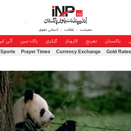
معیشت
ثقافت
انسانی حقوق
ی
پاکستان
تفریح
کاروبار
گیلری
پاک-چین
آئی ای
Sports
Prayer Times
Currency Exchange
Gold Rates