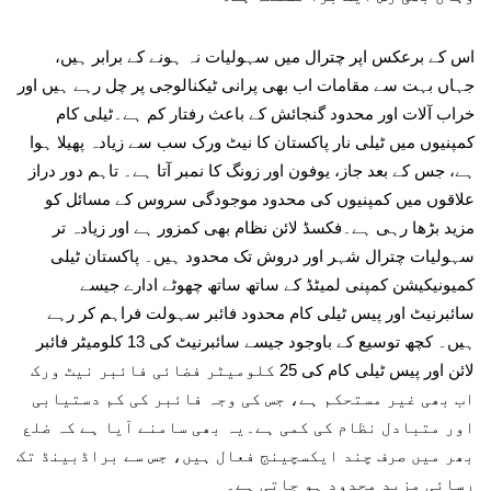
اس کے برعکس اپر چترال میں سہولیات نہ ہونے کے برابر ہیں،
جہاں بہت سے مقامات اب بھی پرانی ٹیکنالوجی پر چل رہے ہیں اور
خراب آلات اور محدود گنجائش کے باعث رفتار کم ہے۔ٹیلی کام
کمپنیوں میں ٹیلی نار پاکستان کا نیٹ ورک سب سے زیادہ پھیلا ہوا
ہے، جس کے بعد جاز، یوفون اور زونگ کا نمبر آتا ہے۔ تاہم دور دراز
علاقوں میں کمپنیوں کی محدود موجودگی سروس کے مسائل کو
مزید بڑھا رہی ہے۔فکسڈ لائن نظام بھی کمزور ہے اور زیادہ تر
سہولیات چترال شہر اور دروش تک محدود ہیں۔ پاکستان ٹیلی
کمیونیکیشن کمپنی لمیٹڈ کے ساتھ ساتھ چھوٹے ادارے جیسے
سائبرنیٹ اور پیس ٹیلی کام محدود فائبر سہولت فراہم کر رہے
ہیں۔ کچھ توسیع کے باوجود جیسے سائبرنیٹ کی 13 کلومیٹر فائبر
لائن اور پیس ٹیلی کام کی 25 کلومیٹر فضائی فائبر نیٹ ورک
اب بھی غیر مستحکم ہے، جس کی وجہ فائبر کی کم دستیابی
اور متبادل نظام کی کمی ہے۔یہ بھی سامنے آیا ہے کہ ضلع
بھر میں صرف چند ایکسچینج فعال ہیں، جس سے براڈبینڈ تک
رسائی مزید محدود ہو جاتی ہے۔