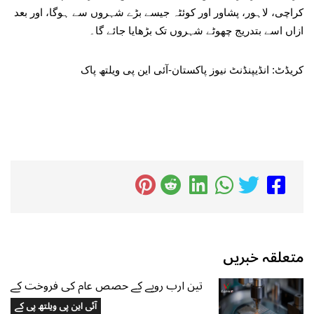
کراچی، لاہور، پشاور اور کوئٹہ جیسے بڑے شہروں سے ہوگا، اور بعد
ازاں اسے بتدریج چھوٹے شہروں تک بڑھایا جائے گا۔
کریڈٹ: انڈیپنڈنٹ نیوز پاکستان-آئی این پی ویلتھ پاک
متعلقہ خبریں
تین ارب روپے کے حصص عام کی فروخت کے
بعد سلیکٹ ٹیکنالوجیز کی اصل آزمائش
آئی این پی ویلتھ پی کے