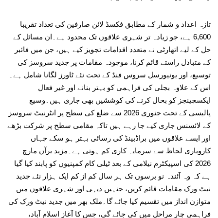
تازہ اعداد و شمار کے مطابق فکسڈ لائن صارفین کی تعداد تقریبا
6,600 ہے، جو زیادہ تر شہری علاقوں تک محدود ہے۔ان مسائل کے
حل کے لیے اتھارٹی نے متعدد اقدامات تجویز کیے ہیں، جن میں فائبر
کے متبادل راستے قائم کرنا، موجودہ مقامات پر جدید سروسز کی
توسیع، اور یونیورسل سروس فنڈ کے تحت نئے ٹاورز لگانا شامل ہے۔
اس کے علاوہ بجلی کی فراہمی کو بہتر بنانے اور غیر فعال
ایکسچینجز کو بحال کرنے کی کوششیں بھی جاری ہیں۔وسیع
پالیسی کے تحت جنوری 2026 سے ضلع کی سطح پر انٹرنیٹ سروسز
کے لائسنس جاری کیے جا رہے ہیں تاکہ مقامی سطح پر شرکت بڑھے
اور ایسے علاقوں میں براڈبینڈ کی رسائی بہتر ہو سکے جہاں
کاروباری لحاظ سے سرمایہ کاری کم ہوتی ہے۔مزید برآں مارچ
2026 کی اسپیکٹرم نیلامی کے بعد ٹیلی کام کمپنیوں کو پابند کیا گیا
ہے کہ وہ آئندہ نو برسوں تک ہر سال کم از کم ایک ہزار نئے جدید
نیٹ ورک مقامات قائم کریں، جنہیں دیہی اور شہری علاقوں میں
متوازن انداز میں تقسیم کیا جائے گا۔ملک بھر میں جدید نیٹ ورک کی
فراہمی چار مراحل میں کی جائے گی، جس کا آغاز اسلام آباد،