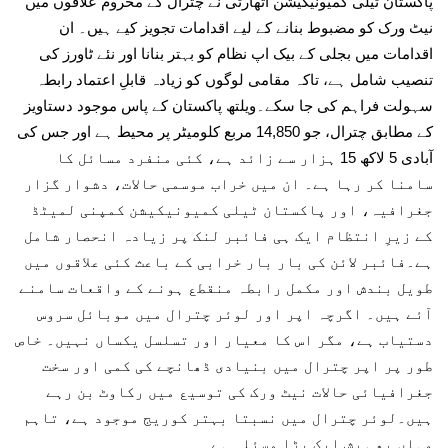
پاکستان ٹیلی کمیونیکیشن اتھارٹی نے چترال کے محروم علاقوں میں
نیٹ ورک کو مضبوط بنانے کے لیے اقدامات تجویز کیے ہیں۔ ان
اقدامات میں بجلی کے بیک اپ نظام کو بہتر بنانا اور نئے ٹاورز کی
تنصیب شامل ہے، تاکہ مقامی لوگوں کو زیادہ قابلِ اعتماد رابطہ
سہولت فراہم کی جا سکے۔ویلتھ پاکستان کے پاس موجود دستاویز
کے مطابق چترال، جو 14,850 مربع کلومیٹر پر محیط ہے اور جس کی
آبادی 5 لاکھ 15 ہزار سے زائد ہے، کئی منفرد مسائل کا
سامنا کر رہا ہے۔ ان میں خراب موسمی حالات، دشوار گزار
جغرافیہ، اور پاکستان ٹیلی کمیونیکیشن کمپنی لمیٹڈ
کے زیرِ انتظام ایک ہی فائبر لنک پر زیادہ انحصار شامل
ہے۔فائبر لائن کی بار بار خرابی کے باعث کئی علاقوں میں
طویل بندش اور مکمل رابطہ منقطع ہونے کے واقعات سامنے
آئے ہیں۔ اگرچہ اپر اور لوئر چترال میں موبائل سروس
دستیاب ہے، مگر اس کا معیار اور تسلسل یکساں نہیں۔ خاص
طور پر اپر چترال میں بنیادی ڈھانچے کی کمی اور سخت
جغرافیائی حالات نیٹ ورک کی توسیع میں رکاوٹ بن رہے
ہیں۔لوئر چترال میں نسبتا بہتر کوریج موجود ہے، تاہم
وہاں بھی رش ایک بڑا مسئلہ ہے۔