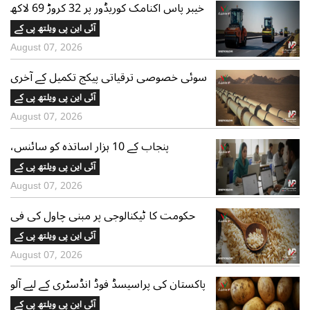
خیبر پاس اکنامک کوریڈور پر 32 کروڑ 69 لاکھ
روپے خرچ، منصوبہ 2029 میں مکمل
آئی این پی ویلتھ پی کے
ہوگا،ویلتھ پاکستان
August 07, 2026
سوئی خصوصی ترقیاتی پیکج تکمیل کے آخری
مرحلے میں، آٹھ میں سے چھ منصوبے
آئی این پی ویلتھ پی کے
مکمل،ویلتھ پاکستان
August 07, 2026
پنجاب کے 10 ہزار اساتذہ کو سائنس،
ٹیکنالوجی اور ماحول دوست مہارتوں کی
آئی این پی ویلتھ پی کے
تربیت دی جائے گی،ویلتھ پاکستان
August 07, 2026
حکومت کا ٹیکنالوجی پر مبنی چاول کی فی
ایکڑ پیداوار بڑھانے کے لیے پانچ سالہ منصوبہ
آئی این پی ویلتھ پی کے
مکمل،ویلتھ پاکستان
August 07, 2026
پاکستان کی پراسیسڈ فوڈ انڈسٹری کے لیے آلو
کی چار نئی اقسام تیار،ویلتھ پاکستان
آئی این پی ویلتھ پی کے