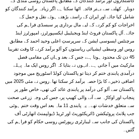
کاشتکاروں اور برآمد کنندگان کے مطابق پاکستان روسی منڈی کے
دوبارہ کھلنے سے بہتر فائدہ اٹھا سکتا ہے اگر زیادہ برآمد کنندگان کو
شامل کیا جائے اور ایران کے راستے بڑھتے ہوئے نقل و حمل کے
اخراجات کو کم کرنے کے لیے مال برداری پر سبسڈی فراہم کی
جائے۔آل پاکستان فروٹ اینڈ ویجیٹیبل ایکسپورٹرز، امپورٹرز اینڈ
مرچنٹس ایسوسی ایشن کے سرپرستِ اعلی وحید احمد کے مطابق
روس اور وسطی ایشیائی ریاستوں کو آلو برآمد کرنے کا وقت تقریبا
45 دن تک محدود ہوتا ہے، جس کے بعد وہاں کی مقامی فصل
مارکیٹ میں آ جاتی ہے۔انہوں نے بتایا کہ اگر روس ایک ماہ پہلے
درآمدی پابندی ختم کر دیتا تو پاکستان کولڈ اسٹوریج میں موجود
اضافی ذخیرے کا بڑا حصہ برآمد کر سکتا تھا۔روس نے مئی 2025 میں
پاکستان سے آلو کی درآمد پر پابندی عائد کی تھی، خاص طور پر
پنجاب اور اوکاڑہ سے آنے والی کھیپ پر، جس کی وجہ زرعی صحت
سے متعلق خدشات تھے۔ یہ پابندی 11 ماہ بعد اس وقت ختم ہوئی
جب پلانٹ پروٹیکشن ڈائریکٹوریٹ اور ٹریڈ ڈیولپمنٹ اتھارٹی آف
پاکستان کی جانب سے لیبارٹری رپورٹس روسی حکام کو فراہم کی
گئیں۔