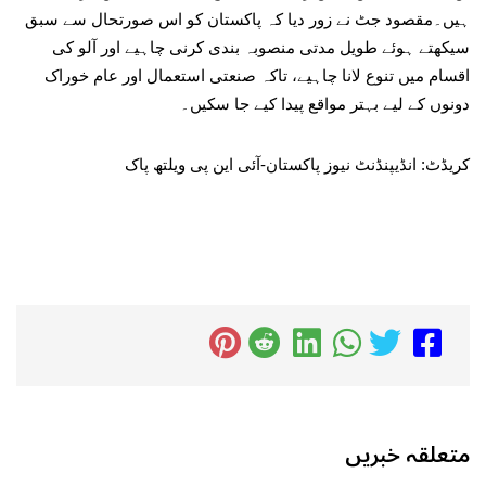
ہیں۔مقصود جٹ نے زور دیا کہ پاکستان کو اس صورتحال سے سبق
سیکھتے ہوئے طویل مدتی منصوبہ بندی کرنی چاہیے اور آلو کی
اقسام میں تنوع لانا چاہیے، تاکہ صنعتی استعمال اور عام خوراک
دونوں کے لیے بہتر مواقع پیدا کیے جا سکیں۔
کریڈٹ: انڈیپنڈنٹ نیوز پاکستان-آئی این پی ویلتھ پاک
متعلقہ خبریں