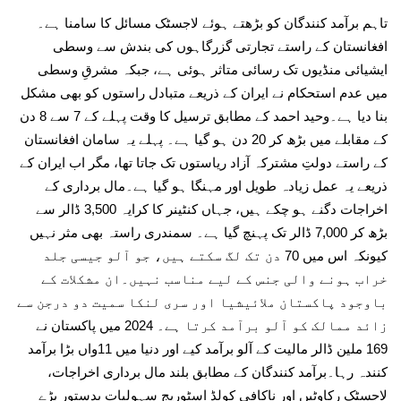
تاہم برآمد کنندگان کو بڑھتے ہوئے لاجسٹک مسائل کا سامنا ہے۔
افغانستان کے راستے تجارتی گزرگاہوں کی بندش سے وسطی
ایشیائی منڈیوں تک رسائی متاثر ہوئی ہے، جبکہ مشرقِ وسطی
میں عدم استحکام نے ایران کے ذریعے متبادل راستوں کو بھی مشکل
بنا دیا ہے۔وحید احمد کے مطابق ترسیل کا وقت پہلے کے 7 سے 8 دن
کے مقابلے میں بڑھ کر 20 دن ہو گیا ہے۔ پہلے یہ سامان افغانستان
کے راستے دولتِ مشترکہ آزاد ریاستوں تک جاتا تھا، مگر اب ایران کے
ذریعے یہ عمل زیادہ طویل اور مہنگا ہو گیا ہے۔مال برداری کے
اخراجات دگنے ہو چکے ہیں، جہاں کنٹینر کا کرایہ 3,500 ڈالر سے
بڑھ کر 7,000 ڈالر تک پہنچ گیا ہے۔ سمندری راستہ بھی مثر نہیں
کیونکہ اس میں 70 دن تک لگ سکتے ہیں، جو آلو جیسی جلد
خراب ہونے والی جنس کے لیے مناسب نہیں۔ان مشکلات کے
باوجود پاکستان ملائیشیا اور سری لنکا سمیت دو درجن سے
زائد ممالک کو آلو برآمد کرتا ہے۔ 2024 میں پاکستان نے
169 ملین ڈالر مالیت کے آلو برآمد کیے اور دنیا میں 11واں بڑا برآمد
کنندہ رہا۔برآمد کنندگان کے مطابق بلند مال برداری اخراجات،
لاجسٹک رکاوٹیں اور ناکافی کولڈ اسٹوریج سہولیات بدستور بڑے