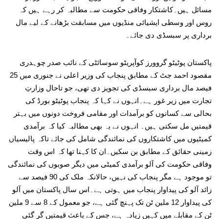
مسائل ہیں۔کاشتکار وفاقی حکومت سے مطالبہ کر رہے ہیں کہ
روس اور وسطی ایشیائی منڈیوں میں مسابقت بڑھانے کے لیے مال
برداری پر سبسڈی دی جائے۔
پاکستان پوٹیٹو گروورز کوآپریٹو سوسائٹی کے نائب صدر چوہدری
مقصود احمد جٹ کے مطابق پنجاب کی وزیر اعلی نے جنوری میں 25
فیصد مال برداری سبسڈی کی تجویز دی تھی، جو تاحال وزارتِ
تجارت میں زیر غور ہے۔انہوں نے کہا کہ پنجاب پوٹیٹو بورڈ کی
بحالی سے کسانوں کو برآمدات اور مقامی فروخت دونوں میں بہتر
قیمتیں مل سکتی ہیں۔ انہوں نے یہ بھی مطالبہ کیا کہ برآمدی
کمیٹیوں میں کاشتکاروں کی نمائندگی شامل کی جائے تاکہ پالیسیاں
زمینی حقائق کے مطابق بن سکیں۔ان کا کہنا تھا کہ اس وقت
وفاقی حکومت کی آلو برآمدی کمیٹی میں دیگر صوبوں کی نمائندگی
تو موجود ہے مگر پنجاب کی نہیں، حالانکہ ملک کی 90 فیصد سے
زائد آلو کی پیداوار پنجاب میں ہوتی ہے۔اس سال پاکستان میں آلو
کی پیداوار 12 ملین ٹن تک پہنچ گئی ہے، جو معمول کے 8 سے 9 ملین
ٹن کے مقابلے میں کہیں زیادہ ہے، جس کے باعث قیمتیں گر گئی