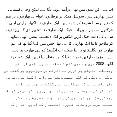
اب یہی فن لندن میں بھی درآمد ہونے لگا ہے، لیکن وجہ پاکستانی
نہیں بھارتی ہیں۔سوشل میڈیا پر برطانوی عوام نے بھارتیوں پر طنز
کے تیر برسانا شروع کر دئیے ہیں۔ایک صارف نے لکھا، بھارتی اپنی
حرکتوں سے باز نہیں آتے! جبکہ ایک صارف نے تجویز دی کہ ویزا دینے
سے پہلے دانت چیک کریں!ایکس پر ایک دلچسپ تبصرہ بھی دیکھنے
کو ملاجو غالبا ایک بھارتی کا ہی تھا، جس میں کہا گیا تھا کہ ہم
بھارت کو انگلینڈ تو نہ بنا سکے، اب انگلینڈ کو ہی بھارت بنا دیتے
ہیں!۔مزید صارفین نے یاد دلایا کہ یہ منظر نیا نہیں۔ایک شخص نے
لکھا، 2008 میں جب میں کام کے سلسلے میں لندن آیا تو
ویمبلے اسٹیشن پر ٹرین سے اترتے ہی سیڑھیوں پر گٹکے کی
پچکاری دیکھ کر لگا جیسے دہلی ہی واپس آ گیا ہوں۔قابل
ذکر بات یہ ہے کہ برطانیہ میں گٹکے یا چبانے والے
تمباکو کی فروخت پر مکمل پابندی نہیں، مگر اس کی فروخت
رجسٹریشن اور قوانین کی پابندی سے مشروط ہے۔ مگر
مسئلہ صرف فروخت کا نہیں، استعمال کے ادبی انداز کا
ہے۔