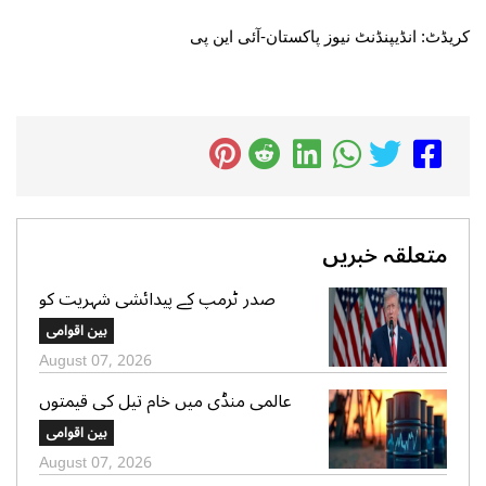
کریڈٹ: انڈیپنڈنٹ نیوز پاکستان-آئی این پی
متعلقہ خبریں
صدر ٹرمپ کے پیدائشی شہریت کو
محدود کرنے کیلئے 2 نئے احکامات پر
بین اقوامی
دستخط
August 07, 2026
عالمی منڈی میں خام تیل کی قیمتوں
میں پھر اضافہ
بین اقوامی
August 07, 2026