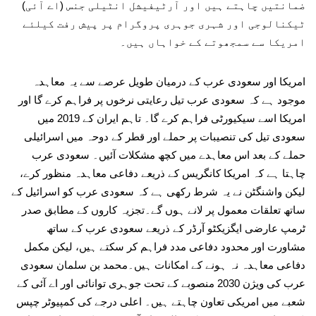
ضمانتیں چاہتے ہیں اور آرٹیفیشل انٹیلی جنس (اے آئی)
ٹیکنالوجی اور شہری جوہری پروگرام پر پیش رفت کیلئے
امریکا سے سمجھوتے کے خواہاں ہیں۔
امریکا اور سعودی عرب کے درمیان طویل عرصے سے یہ معاہدہ
موجود ہے کہ سعودی عرب تیل رعایتی نرخوں پر فراہم کرے گا اور
امریکا اسے سیکیورٹی فراہم کرے گا۔ تاہم ایران کے 2019 میں
سعودی تیل کی تنصیبات پر حملے اور قطر کے دوحہ میں اسرائیلی
حملے کے بعد اس معاہدے میں کچھ مشکلات آئیں۔ سعودی عرب
چاہتا ہے کہ امریکا کانگریس کے ذریعے دفاعی معاہدہ منظور کرے،
لیکن واشنگٹن نے یہ شرط رکھی ہے کہ سعودی عرب کو اسرائیل کے
ساتھ تعلقات معمول پر لانے ہوں گے۔تجزیہ کاروں کے مطابق صدر
ٹرمپ عارضی ایگزیکٹو آرڈر کے ذریعے سعودی عرب کے ساتھ
مشاورت اور محدود دفاعی مدد فراہم کر سکتے ہیں، لیکن مکمل
دفاعی معاہدہ نہ ہونے کے امکانات ہیں۔محمد بن سلمان سعودی
عرب کی ویژن 2030 منصوبے کے تحت جوہری توانائی اور اے آئی کے
شعبے میں امریکی تعاون چاہتے ہیں۔ اعلی درجے کی کمپیوٹر چپس