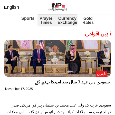
English
Sports
Prayer
Currency
Gold
Times
Exchange
Rates
i
بین اقوامی
تازترین
سعودی ولی عہد 7 سال بعد امریکا پہنچ گئے
November 17, 2025
سعودی عرب کے ولی عہد محمد بن سلمان پیر کو امریکی صدر
ڈونلڈ ٹرمپ سے ملاقات کیلئے وائٹ ہائو س پہنچ گئے ۔ اس ملاقات