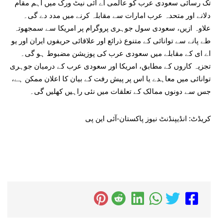
تک رسائی سعودی عرب کو عالمی اے آئی نیٹ ورک میں اہم مقام
دلانے اور متحدہ عرب امارات سے مقابلہ کرنے میں مدد دے گی۔
علاوہ ازیں، سعودی سول جوہری پروگرام پر امریکا سے سمجھوتہ
طے پانے سے توانائی کے متنوع ذرائع اور علاقائی حریفوں ایران اور یو
اے ای کے مقابلے میں سعودی عرب کی پوزیشن مضبوط ہو گی۔
تجزیہ کاروں کے مطابق، امریکا اور سعودی عرب کے درمیان جوہری
توانائی میں معاہدے یا اس پر پیش رفت کے بیان کا اعلان ممکن ہے،
جس سے دونوں ممالک کے تعلقات میں نئی راہیں کھلیں گی۔
کریڈٹ: انڈیپنڈنٹ نیوز پاکستان-آئی این پی