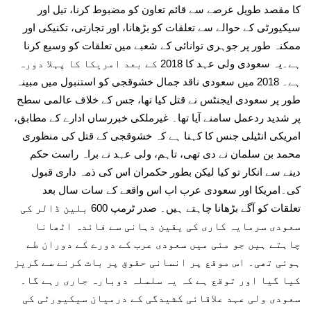
کا مقصد طویل عرصے سے قائم تعاون کو مضبوط کرنا، تیل اور
سیکیورٹی کے حوالے سے تعلقات کو بڑھانا، اور تجارتی، تکنیکی اور
ممکنہ طور پر جوہری توانائی کے شعبے میں تعلقات کو وسیع کرنا
ہے۔یہ سعودی ولی عہد کا 2018 کے بعد امریکا کا پہلا دورہ
ہے۔ 2018 میں سعودی ناقد جمال خشوقجی کو استنبول میں مبینہ
طور پر سعودی ایجنٹس نے قتل کیا تھا، جس کے خلاف عالمی سطح
پر شدید ردعمل سامنے آیا تھا۔ غیرملکی خبررساں ادارے کے مطابق،
امریکی انٹیلی جنس کا کہنا ہے کہ خشوقجی کے قتل کی منظوری
محمد بن سلمان نے دی تھی، تاہم، ولی عہد نے براہ راست حکم
دینے سے انکار تو کیا لیکن بطور حکمران اس کی ذمہ داری قبول
کی۔امریکا اور سعودی عرب اب اس واقعے کے سات سال بعد
تعلقات کو آگے بڑھانا چاہتے ہیں۔ صدر ٹرمپ 600 بلین ڈالر کی
سعودی سرمایہ کاری کی یقین دہانی سے فائدہ اٹھانا
چاہتے ہیں جو مئی میں سعودی عرب کے دورے کے دوران طے
ہوئی تھی۔ اس موقع پر انسانی حقوق پر بات کرنے سے گریز
کیا گیا اور توقع ہے کہ یہ سلسلہ دوبارہ جاری رہے گا۔
سعودی ولی عہد علاقائی کشیدگی کے درمیان سیکیورٹی کی