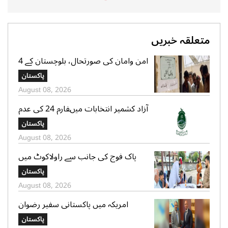
متعلقہ خبریں
امن وامان کی صورتحال، بلوچستان کے 4
بلدیاتی حلقوں میں آج ہونیوالی پولنگ
پاکستان
ملتوی
August 08, 2026
آزاد کشمیر انتخابات میںفارم 24 کی عدم
فراہمی کے دعوے بے بنیاد ہیں، الیکشن
پاکستان
کمیشن کی وضاحت
August 08, 2026
پاک فوج کی جانب سے راولاکوٹ میں
شہریوں کیلئے مفت میڈیکل کیمپس کا
پاکستان
انعقاد
August 08, 2026
امریکہ میں پاکستانی سفیر رضوان
سعیدشیخ کی مریکی سویا بین ایکسپورٹ
پاکستان
کونسل کے چیف ایگزیکٹو جم سٹر سے