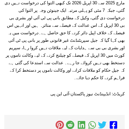
مارچ 2025 سے 30 اپریل 2026 تک کبھی التوا کی درخواست نہیں دی
گئی، جبکہ 7 مئی کو پہلی مرتبہ ایک جینوئن وجہ پر التوا کی
درخواست دی گئی، وکیل کے مطابق بانی پی ٹی آئی اور بشری بی
بی 30 اپریل کے اس عدالت کے فیصلے سے متاثرہ ہیں اور انہیں اس
فیصلے کے خلاف اپیل دائر کرنے کا حق حاصل ہے۔درخواست میں یہ
بھی کہا گیا کہ جیل سپریٹنڈنٹ غیر قانونی طور پر بانی پی ٹی آئی
اور بشری بی بی سے ہدایات کے لیے ملاقات نہیں کروا رہا، سپریم
کورٹ میں 30 اپریل کے فیصلے کو چیلنج کرنے کے لیے وکالت ناموں پر
دستخط بھی نہیں کروائے جا رہے۔ عدالت سے استدعا کی گئی ہے
کہ جیل حکام کو ملاقات کرانے اور وکالت ناموں پر دستخط کرا کے
فراہم کرنے کا حکم دیا جائے۔
کریڈٹ: انڈیپنڈنٹ نیوز پاکستان-آئی این پی