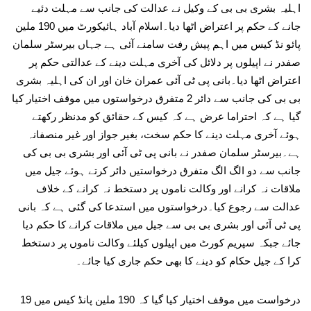
اہلیہ بشری بی بی کے وکیل نے عدالت کی جانب سے مہلت دئیے
جانے کے حکم پر اعتراض اٹھا دیا۔اسلام آباد ہائیکورٹ میں 190 ملین
پائو نڈ کیس میں اہم پیش رفت سامنے آئی ہے جہاں بیرسٹر سلمان
صفدر نے اپیلوں پر دلائل کی آخری مہلت دینے کے عدالتی حکم پر
اعتراض اٹھا دیا۔بانی پی ٹی آئی عمران خان اور ان کی اہلیہ بشری
بی بی کی جانب سے دائر 2 متفرق درخواستوں میں موقف اختیار کیا
گیا ہے کہ احتراما عرض ہے کہ کیس کے حقائق کو مدنظر رکھتے
ہوئے آخری مہلت دینے کا حکم سخت، بغیر جواز اور غیر منصفانہ
ہے۔بیرسٹر سلمان صفدر نے بانی پی ٹی آئی اور بشری بی بی کی
جانب سے دو الگ الگ متفرق درخواستیں دائر کرتے ہوئے جیل میں
ملاقات نہ کرانے اور وکالت ناموں پر دستخط نہ کرانے کے خلاف
عدالت سے رجوع کیا۔درخواستوں میں استدعا کی گئی ہے کہ بانی
پی ٹی آئی اور بشری بی بی سے جیل میں ملاقات کرانے کا حکم دیا
جائے جبکہ سپریم کورٹ میں اپیلوں کیلئے وکالت ناموں پر دستخط
کرا کے جیل حکام کو دینے کا بھی حکم جاری کیا جائے۔
درخواست میں موقف اختیار کیا گیا کہ 190 ملین پانڈ کیس میں 19