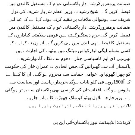
ضمانت پرمفرور3رشتہ دار پاکستانی عوام کے مستقبل کالندن میں
فیصلہ کریں گے۔ شیخ رشید نے وزیر اعظم شہباز شریف کی نواز
شریف سے ہونیوالی ملاقات پر تنقید کرتے ہوئے کہا ہے کہ عدالتی
ضمانت پرمفرور3رشتہ دار پاکستانی عوام کے مستقبل کالندن میں
فیصلہ کریں گے۔خرم دستگیرکہتے ہیں قومی سلامتی کیاداروں کے
مستقبل کافیصلہ بھی لندن میں ہی کریں گے۔ انہوں نے کہاہے کہ
کسی مسلم لیگی لیڈرکواس میٹنگ میں بیٹھنے کی اجازت نہیں
تھی،پی ڈی ایم کاسیاسی جنازہ دھوم سے نکلے گا،نوازشریف
پاکستان آنے سے گھبرائیں گے،جس اتحادی نے عمران خان کی حکومت
کو چھرا گھونپا وہ عوامی حمایت سے محروم ہو گئے۔ ان کا کہنا ہے
کہ آٹا150روپے فی کلو نایاب ہوگیا،خریدار ریاست اور سیاست سے
مایوس ہو گئے۔افغانستان کی کرنسی بھی پاکستان سے بہتر ہوگئی
ہے۔وزیرخارجہ بلاول بھٹو کو ملک چھوڑنے کا بہانہ چاہیے۔
70غیرآئینی وزرا کے خلاف ہائیکورٹ جارہا ہوں۔
کریڈٹ: انڈیپنڈنٹ نیوز پاکستان-آئی این پی