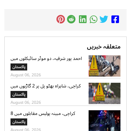
متعلقہ خبریں
احمد پور شرقیہ، دو موٹر سائیکلوں میں
تصادم، 2 افراد جاں بحق، 3 زخمی
پاکستان
August 06, 2026
کراچی، شاہراہ بھٹو پل پر 2 گاڑیوں میں
تصادم، لڑکی جاں بحق، 11 افرادزخمی
پاکستان
August 06, 2026
کراچی، مبینہ پولیس مقابلوں میں 8
زخمی سمیت 12 ڈاکو گرفتار، اسلحہ،
پاکستان
موبائل فونز، کیش رقم اور موٹر سائیکلیں
August 06, 2026