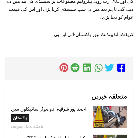
گی اور 781 ارب روپے پیٹرولیم مصنوعات پر سبسڈی کی مد میں دے
دیئے گئے تاہم بعد میں یہ سب سبسڈی کرنا پڑی اور اس کی قیمت
عوام کو دینا پڑی۔
کریڈٹ: انڈیپنڈنٹ نیوز پاکستان-آئی این پی
متعلقہ خبریں
احمد پور شرقیہ، دو موٹر سائیکلوں میں
تصادم، 2 افراد جاں بحق، 3 زخمی
پاکستان
August 06, 2026