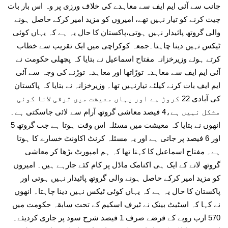
جانب سے آئی ایم ایف سے معاہدے کی خلاف ورزی پر وہ اس بار بات
چیت کرنے کو تیار نہیں تھے، امیروں کو مزید امیر کرکے حاصل ہونے
والی گروتھ پائیدار نہیں ہوتی،پاکستان کا حال یہ ہے کہ یہاں کوئی
ٹیکس نہیں دینا چاہتا۔جمعہ کوکراچی میں ایک تقریب سے خطاب
کرتے ہوئے وزیرخزانہ مفتاح اسماعیل نے بتایا کہ پچھلی حکومت نے
آئی ایم ایف سے معاہدہ توڑاتھا اور معاہدہ توڑنے کی وجہ سے آئی
ایم ایف بات کرنے کیلئے تیارنہیں تھا۔ وزیرخزانہ نے بتایا کہ پاکستان
کی آبادی 22 کروڑ ہے اور یہاں معیشت میں ترقی لانا کوئی
مشکل نہیں ہے،4 فیصد معاشی گروتھ آرام سے لائی جاسکتی ہے۔
انھوں نے بتایا کہ معیشت میں مسئلہ اس وقت ہوتا ہے جب گروتھ 5
اور 6 فیصد پر جاتی ہے اور یہ مسئلہ کرنٹ اکاونٹ خسارے کا ہوتا
ہے۔ مفتاح اسماعیل کا کہنا تھا کہ ہم امپورٹ بڑھا کر معاشی
گروتھ لانے کے ایک ہی اکنامک ماڈل پر کام کئے جارہے ہیں۔ امیروں
کو مزید امیر کرکے حاصل ہونے والی گروتھ پائیدار نہیں ہوتی اور
پاکستان کا حال یہ ہے کہ یہاں کوئی ٹیکس نہیں دینا چاہتا۔ انھوں
نے کہا کہ اسٹیٹ بینک نے ٹیرف اسکیم کے تحت سابقہ حکومت میں
570 ارب روپے کے قرضے صرف 1 فیصد شرح سود پر جاری کردیئے۔