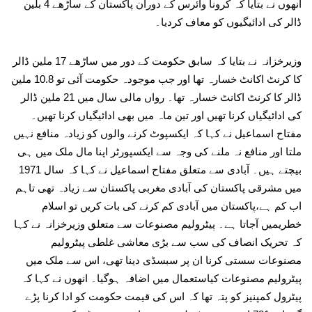
انھوں نے بتایا کہ کرونا وائرس کے دوران پاکستان کے ساڑھے 4 بلین
ڈالر کی ادائیگیوں کو معاف کردیا۔
وزیرخزانہ نے بتایا کہ سابق حکومت کے دور میں ساڑھے 17 ملین ڈالر
کا کرنٹ اکانٹ خسارہ تھا اور جب موجودہ حکومت آئی تو 10.8 ملین
ڈالر کا کرنٹ اکانٹ خسارہ تھا۔ رواں مالی سال میں 21 ملین ڈالر
کی ادائیگیاں کرنا تھیں اور تین ماہ میں بھی ادائیگیاں کرنا تھیں۔
مفتاح اسماعیل نے کہا کہ ایکسپوٹ کرنے والوں کو زیادہ منافع نہیں
ملتا اور منافع نہ ملنے کی وجہ سے ایکسپورٹر اپنا مال ملک میں ہی
بیچتے ہیں۔ آبادی سے متعلق مفتاح اسماعیل نے کہا کہ سال 1971
میں مشرقی پاکستان کی آبادی مغربی پاکستان سے زیادہ تھی تاہم
اب کم ہے،پاکستان میں آبادی کم کرنے کی بات کریں تو اسلام
خطریمیں آجاتا ہے۔ پیٹرولیم مصنوعات سے متعلق وزیرخزانہ نے کہا
کہ تحریک انصاف کی سب سے بڑی معاشی غلطی پیٹرولیم
مصنوعات سستی کرنا ان پر سبسڈی دینا تھی، اس سے ملک میں
پیٹرولیم مصنوعات کیاستعمال میں اضافہ ہوگیا۔ انھوں نے کہا کہ
پیٹرول کمپنیز کو پتہ تھا کہ اس کی قیمت حکومت کو ادا کرنا پڑے