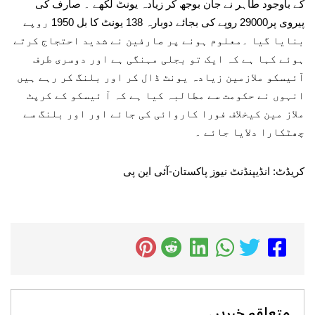
کے باوجود طاہر نے جان بوجھ کر زیادہ یونٹ لکھے ۔ صارف کی
پیروی پر29000 روپے کی بجائے دوبارہ 138 یونٹ کا بل 1950 روپے
بنایا گیا ۔معلوم ہونے پر صارفین نے شدید احتجاج کرتے
ہوئے کہا ہے کہ ایک تو بجلی مہنگی ہے اور دوسری طرف
آئیسکو ملازمین زیادہ یونٹ ڈال کر اور بلنگ کر رہے ہیں
انہوں نے حکومت سے مطالبہ کیا ہے کہ آ ئیسکو کے کرپٹ
ملاز مین کیخلاف فورا کاروائی کی جائے اور اور بلنگ سے
چھٹکارا دلایا جائے ۔
کریڈٹ: انڈیپنڈنٹ نیوز پاکستان-آئی این پی
متعلقہ خبریں