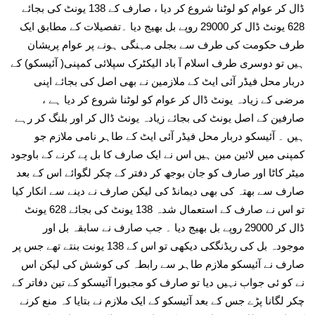
ڈال کر عوام کو لوٹنا شروع کر دیا ، صارف کے 138 یونٹ کی بجائے
628 یونٹ ڈال کر 29000 روپے بل بھیج دیا ۔تفصیلات کے مطابق ایک
طرف حکومت کی طرف سے بجلی مہنگی ہونے پر عوام پریشان
ہیں تو دوسری طرف اسلام آ باد الیکٹرک سپلائی کمپنی( آئیسکو) کے
دربار محل فیڈر آئی ایٹ کے ملازمین نے بھی اصل کی بجائے اپنی
مرضی کے زیادہ یونٹ ڈال کر عوام کو لوٹنا شروع کر دیا ہے ،
صارفین کے اصل یونٹ کی بجائے زیادہ یونٹ ڈال کر اور بلنگ کر رہے
ہیں ۔ آئیسکو دربار محل فیڈر آئی ایٹ کے طاہر نامی ملازم جو
کمپنی میں لائین مین ہیں اس نے ایک صارف کا بل پے کرنے کے باوجود
میٹر کاٹا اور صارف کو جان بوجھ کر دفتر کے چکر لگوائے اس کے بعد
صارف سے بھتہ کی بھی دیمانڈ کی لیکن صارف نے دینے سے انکار کیا
تو اس نے صارف کے استعمال شدہ 138 یونٹ کی بجائے 628 یونٹ
ڈال کر 29000 روپے بل بھیج دیا ۔ جب صارف نے سابقہ بل اور
موجودہ بل کی ریڈنگکی دیکھی تو اس کے 138 یونت بنتے تھے جس پر
صارف نے آئیسکو ملازم طاہر سے رابطہ کی کوشش کی لیکن اس
نے کو ئی جواب نہیں دیا تو صارف کو مجبورا آئیسکو کے تین دفاتر کے
چکر لگانا پڑے جس کے بعد آئیسکو کے ایک ملازم نے بتایا کہ منع کرنے