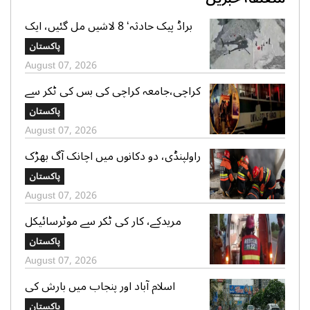
براڈ پیک حادثہ‘ 8 لاشیں مل گئیں، ایک
تک رسائی مشکل، 2 کی تلاش جاری‘
پاکستان
صدر الپائن کلب
August 07, 2026
کراچی،جامعہ کراچی کی بس کی ٹکر سے
موٹر سائیکل سوار لڑکی جاں بحق،ڈرائیور
پاکستان
گرفتار
August 07, 2026
راولپنڈی، دو دکانوں میں اچانک آگ بھڑک
اٹھی، ریسکیو کی بروقت کارروائی، بڑا
پاکستان
نقصان ٹل گیا
August 07, 2026
مریدکے، کار کی ٹکر سے موٹرسائیکل
سوار 2 دوست جاں بحق، بچہ شدید
پاکستان
زخمی
August 07, 2026
اسلام آباد اور پنجاب میں بارش کی
پیشگوئی، کراچی میں بوندا باندی کا
پاکستان