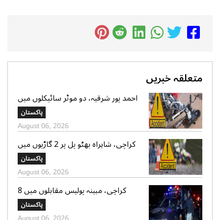
متعلقہ خبریں
احمد پور شرقیہ، دو موٹر سائیکلوں میں
تصادم، 2 افراد جاں بحق، 3 زخمی
پاکستان
August 06, 2026
کراچی، شاہراہ بھٹو پل پر 2 گاڑیوں میں
تصادم، لڑکی جاں بحق، 11 افرادزخمی
پاکستان
August 06, 2026
کراچی، مبینہ پولیس مقابلوں میں 8
زخمی سمیت 12 ڈاکو گرفتار، اسلحہ،
پاکستان
موبائل فونز، کیش رقم اور موٹر سائیکلیں
August 06, 2026