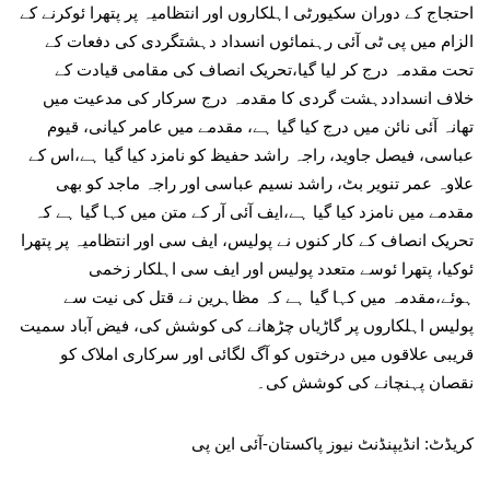
احتجاج کے دوران سکیورٹی اہلکاروں اور انتظامیہ پر پتھرا ئوکرنے کے
الزام میں پی ٹی آئی رہنمائوں انسداد دہشتگردی کی دفعات کے
تحت مقدمہ درج کر لیا گیا،تحریک انصاف کی مقامی قیادت کے
خلاف انسداددہشت گردی کا مقدمہ درج سرکار کی مدعیت میں
تھانہ آئی نائن میں درج کیا گیا ہے، مقدمے میں عامر کیانی، قیوم
عباسی، فیصل جاوید، راجہ راشد حفیظ کو نامزد کیا گیا ہے،اس کے
علاوہ عمر تنویر بٹ، راشد نسیم عباسی اور راجہ ماجد کو بھی
مقدمے میں نامزد کیا گیا ہے،ایف آئی آر کے متن میں کہا گیا ہے کہ
تحریک انصاف کے کار کنوں نے پولیس، ایف سی اور انتظامیہ پر پتھرا
ئوکیا، پتھرا ئوسے متعدد پولیس اور ایف سی اہلکار زخمی
ہوئے،مقدمہ میں کہا گیا ہے کہ مظاہرین نے قتل کی نیت سے
پولیس اہلکاروں پر گاڑیاں چڑھانے کی کوشش کی، فیض آباد سمیت
قریبی علاقوں میں درختوں کو آگ لگائی اور سرکاری املاک کو
نقصان پہنچانے کی کوشش کی۔
کریڈٹ: انڈیپنڈنٹ نیوز پاکستان-آئی این پی