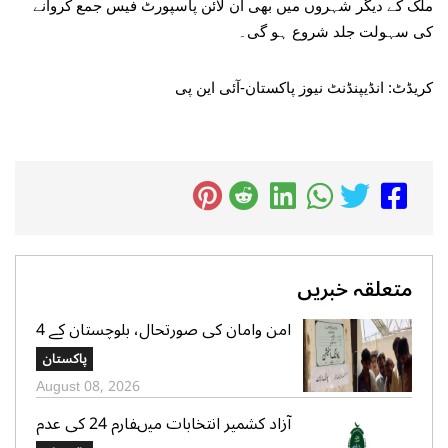
ملک کے دیگر شہروں میں بھی آن لائن پاسپورٹ فیس جمع کروانے
کی سہولت جلد شروع ہو گی۔
کریڈٹ: انڈیپنڈنٹ نیوز پاکستان-آئی این پی
متعلقہ خبریں
امن وامان کی صورتحال، بلوچستان کے 4
بلدیاتی حلقوں میں آج ہونیوالی پولنگ
پاکستان
ملتوی
August 08, 2026
آزاد کشمیر انتخابات میںفارم 24 کی عدم
فراہمی کے دعوے بے بنیاد ہیں، الیکشن