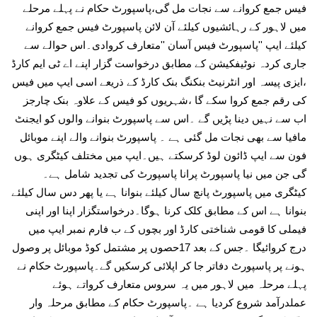
فیس جمع کروانے سے نجات مل گی،پاسپورٹ حکام نے پہلے مرحلے
میں لاہور کے رہائشیوں کیلئے آن لائن پاسپورٹ فیس جمع کروانے
کیلئے ایپ ''پاسپورٹ فیس آسان ''متعارف کروادی۔اس حوالے سے
جاری کردہ نوٹیفکیشن کے مطابق درخواست گزار اپنے اے ٹی ایم کارڈ
،ایزی پیسہ اور انٹرنیٹ بنکنگ بنک کارڈ کے ذریعے اسی ایپ میں فیس
کی رقم جمع کروا سکے گا ،شہریوں کو فیس کے علاوہ بنک چارجز
اب سے نہیں دینا پڑیں گے ۔اس سے پاسپورٹ بنوانے والوں کو ایجنٹ
مافیا سے بھی نجات مل گئی ہے ۔ پاسپورٹ بنوانے والے اپنے موبائل
فون سے ایپ ڈائون لوڈ کرسکتے ہیں۔ایپ میں مختلف کیٹگری ہوں
گی جن میں نیا پاسپورٹ پرانا پاسپورٹ کی تجدید شامل ہے۔
کیٹگری میں پاسپورٹ پانچ سال کیلئے بنوانا ہے یا پھر دس سال کیلئے
بنوانا ہے اس کے مطابق کلک کرنا ہوگا۔درخواستگزار اپنا اور اپنی
فیملی کا قومی شناختی کارڈ اور بچوں کے ب فارم نمبر ایپ میں
درج کروائیگا ۔جس کے بعد 17حصوں پر مشتمل کوڈ موبائل پر وصول
ہونے پر پاسپورٹ دفاتر جا کر اپلائی کرسکیں گے۔پاسپورٹ حکام نے
پہلے مرحلہ میں لاہور میں یہ سروس متعارف کرواتے ہوئے
عملدرآمد شروع کردیا ہے ۔پاسپورٹ حکام کے مطابق مرحلہ وار