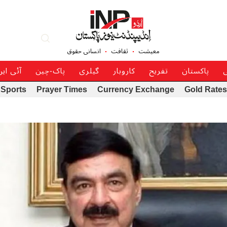
معیشت
ثقافت
انسانی حقوق
ی
پاکستان
تفریح
کاروبار
گیلری
پاک-چین
آئی ای
Sports
Prayer Times
Currency Exchange
Gold Rates