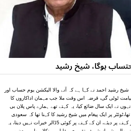
احتساب ہوگا، شیخ رشید
شیخ رشید احمد نے کہا ہے کہ آنے والا الیکشن یوم حساب اور
امت ٹوٹی گی، قرضہ اس وقت ملا جب مہمان اداکاروں کا
انہوں نے ایک سال ضائع کیا، یہ کہتے تھے ہمارے پاس پلان بی
،ٹوئٹر پر ایک پیغام میں شیخ رشید کا کہنا تھا کہ سعودی
عرب اور یو اے ای نے 3ارب ڈالر کسی اور کے منہ اور کہنے پر دیئے، ان کے کہنے پر کوئی 5ڈالر خیرات نہیں دیتا، یہ
 والے، شہباز شریف تقریری مقابلے پر نکلا ہوا ہے، دن میں