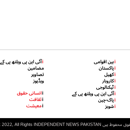
i
بین اقوامی
i
آئی این پی ویلتھ پی کے
i
پاکستان
مضامین
i
کھیل
تصاویر
i
کاروبار
ویڈیوز
i
ٹیکنالوجی
i
انسانی حقوق
i
آئی این پی ویلتھ پی کے
i
ثقافت
i
پاک-چین
i
معیشت
i
شوبز
 ہیں inp.net.pk 2022, All Rights
NDEPENDENT NEWS PAKISTAN
I