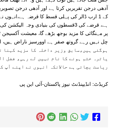
کے 1 ارب ڈالر کی پہلی قسط کا قرضہ ہے،انہوں نے
ہے، قرضے کی 3قسطوں کی بنیادی وجہ ال
پر مہنگائی کا مزید بوجھ بڑھے گا، معیشت آکسیجن ٹ
ہوگئی ہیں،سابق وزیر داخلہ کا مزید کہنا تھ
یاترہ ختم ہونے کا نام نہیں لے رہی، فضل ال
ریاست بچائی ہے حالانکہ انہوں نے اپنے آپ کو
کریڈٹ: انڈیپنڈنٹ نیوز پاکستان-آئی این پی