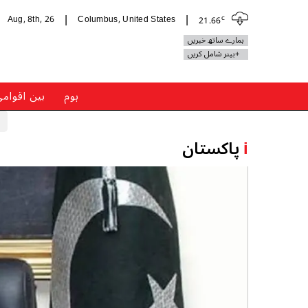
c
Aug, 8th, 26
Columbus, United States
21.66
|
|
ہمارے ساتھ خبریں
+بینر شامل کریں
ہوم
بین اقوام
i
پاکستان