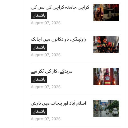
کراچی،جامعہ کراچی کی بس کی
ٹکر سے موٹر سائیکل سوار لڑکی
پاکستان
جاں بحق،ڈرائیور گرفتار
August 07, 2026
راولپنڈی، دو دکانوں میں اچانک
آگ بھڑک اٹھی، ریسکیو کی
پاکستان
بروقت کارروائی، بڑا نقصان ٹل
August 07, 2026
گیا
مریدکے، کار کی ٹکر سے
موٹرسائیکل سوار 2 دوست جاں
پاکستان
بحق، بچہ شدید زخمی
August 07, 2026
اسلام آباد اور پنجاب میں بارش
کی پیشگوئی، کراچی میں بوندا
پاکستان
باندی کا امکان
August 07, 2026