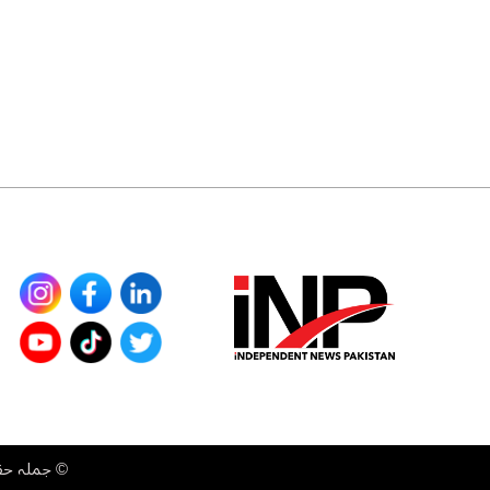
©
جملہ حقوق محفوظ