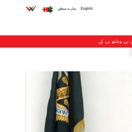
English
ہمارے متعلق
ن پی ویلتھ پی کے