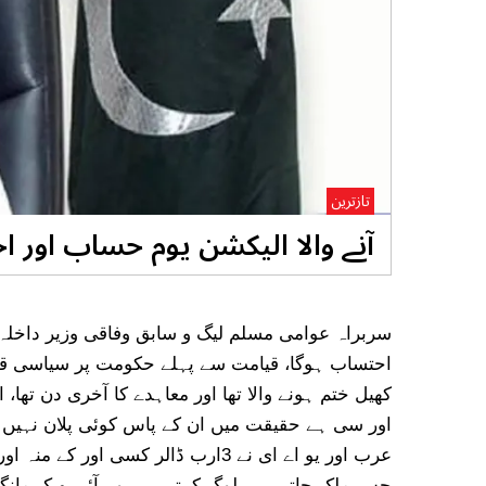
تازترین
آنے والا الیکشن یوم حساب اور 
سربراہ عوامی مسلم لیگ و سابق وفاقی وزیر داخلہ 
احتساب ہوگا، قیامت سے پہلے حکومت پر سیاسی قی
کھیل ختم ہونے والا تھا اور معاہدے کا آخری دن تھا، 
اور سی ہے حقیقت میں ان کے پاس کوئی پلان نہیں تھا
جس ملک جاتے ہیں لوگ کہتے ہیں وہ آئے بھیک مانگنے