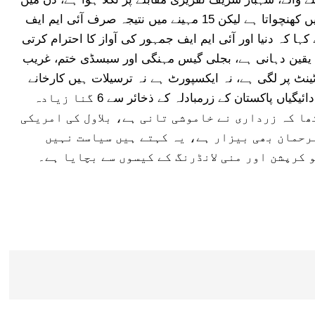
آدھی درجن تقریریں کرتا ہے اور آدھی درجن تصویریں کھنچواتا ہے لیکن 15 مہینے میں نتیجہ صرف آئی ایم ایف
 کہا کہ دنیا اور آئی ایم ایف جمہور کی آواز کا احترام کرتی
یکشن کی یقین دہانی ہے، بجلی گیس مہنگی اور سبسڈی ختم، غریب
ینٹ پر لگی ہے، نہ ایکسپورٹ ہے نہ ترسیلات ہیں کارخانے
چل نہیں رہے گروتھ صفر ہے اوورسیز ناراض ہیں، ادائیگیاں پاکستان کے زرمبادلہ کے ذخائر سے 6 گنا زیادہ
ا کہ زرداری نے خاموشی تانی ہے، بلاول کی امریکی
رحمان بھی بیزار ہے، یہ کہتے ہیں سیاست نہیں
 کرپشن اور منی لانڈرنگ کے کیسوں سے بچایا ہے۔