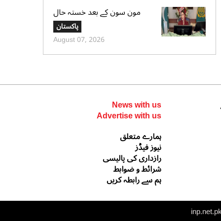
مون سون کے بعد خستہ حال
عمارتوں کا سروے کرایا جائے،
پاکستان
وزیراعلی پنجاب کی ہدایت
August 07, 2026
News with us
Advertise with us
ہمارے متعلق
نیوز فیڈز
رازداری کی پالیسی
شرائط و ضوابط
ہم سے رابطہ کریں