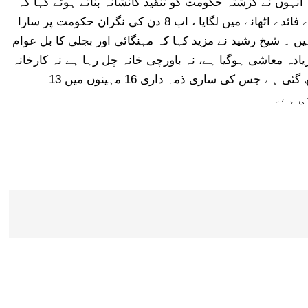
 انہوں نے گزشتہ حکومت کو تنقید کانشانہ بناتے ہوئے کہا کہ
سارا کام 16مہینے میں اپنے کیسز ختم کرانے اور سارے فائدے اٹھانے میں لگایا ، اب 8 دن کی نگران حکومت پر سارا
ں ۔ شیخ رشید نے مزید کہا کہ مہنگائی اور بجلی کا بل عوام
ادہ معاشی ہوگیا ہے، نہ باورچی خانہ چل رہا ہے نہ کارخانہ
اور نہ ہی دوکان ، گھروں میں معاشی صف ماتم بچھ گئی ہے جس کی ساری ذمہ داری 16 مہینوں میں 13
ی ہے۔