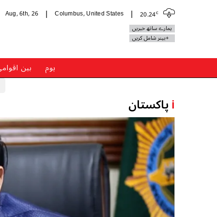
c
Aug, 6th, 26
Columbus, United States
20.24
|
|
ہمارے ساتھ خبریں
+بینر شامل کریں
ہوم
بین اقوام
i
پاکستان