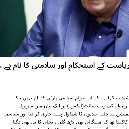
ریاست کے استحکام اور سلامتی کا نام ہے 
د نے کہا ہے کہ اب عوام سیاسی پارٹی کا نام نہیں بلکہ
رابطے کی ویب سائٹ(ایکس ) پر ایک بیان میں سربراہ
یشن نے حلقہ بندیوں کا شیڈول پہلے جاری کر دیا اور سیاسی
اکہنا تھا کہ مہنگائی بھی بڑھ گئی ، بجلی کا بل بھی دگنا