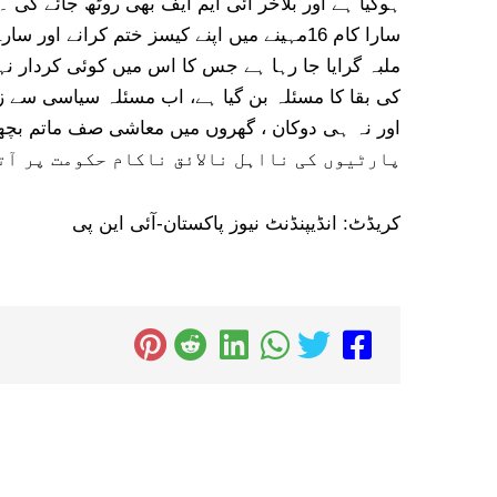
ہوگیا ہے اور بلآخر آئی ایم ایف بھی روٹھ جائے گی ۔
ملبہ گرایا جا رہا ہے جس کا اس میں کوئی کردار نہی
کی بقا کا مسئلہ بن گیا ہے، اب مسئلہ سیاسی سے زی
پارٹیوں کی نااہل نالائق ناکام حکومت پر آت
کریڈٹ: انڈیپنڈنٹ نیوز پاکستان-آئی این پی