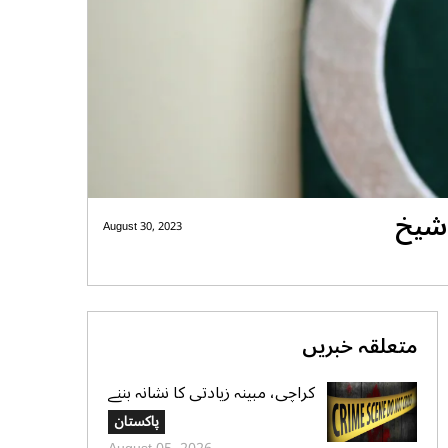
،شیخ
August 30, 2023
متعلقہ خبریں
کراچی، مبینہ زیادتی کا نشانہ بننے
والی ڈیڑھ سال کی بچی دم توڑ
پاکستان
گئی،ملزم گرفتار، محلے دار نکلا