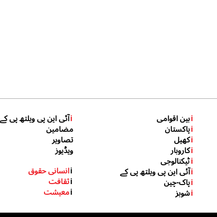
i
بین اقوامی
i
آئی این پی ویلتھ پی کے
i
پاکستان
مضامین
i
کھیل
تصاویر
i
کاروبار
ویڈیوز
i
ٹیکنالوجی
i
انسانی حقوق
i
آئی این پی ویلتھ پی کے
i
ثقافت
i
پاک-چین
i
معیشت
i
شوبز