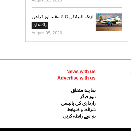
August 05, 2026
پیش گوئی
ازبک ائیرلائن کا تاشقند اور کراچی
کے درمیان ہفتہ وار 4 براہ راست
پاکستان
پروازوں کا آغاز
August 05, 2026
News with us
Advertise with us
ہمارے متعلق
نیوز فیڈز
رازداری کی پالیسی
شرائط و ضوابط
ہم سے رابطہ کریں