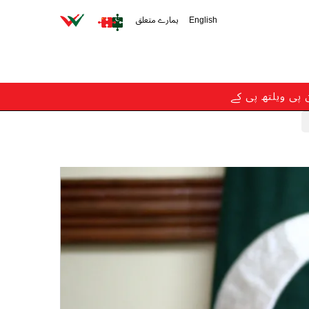
English
ہمارے متعلق
ن پی ویلتھ پی کے