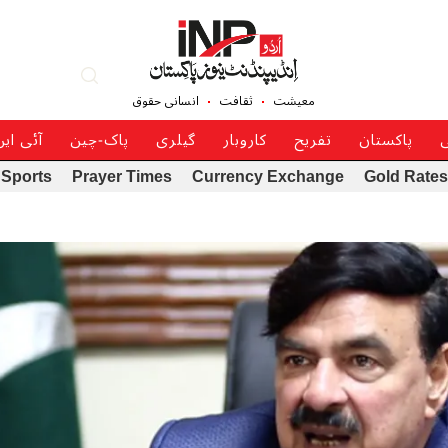
معیشت
ثقافت
انسانی حقوق
ی
پاکستان
تفریح
کاروبار
گیلری
پاک-چین
آئی ای
Sports
Prayer Times
Currency Exchange
Gold Rates