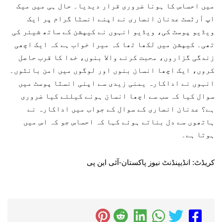
میں احساس کا ہونا ضروری قرار دیدیا۔ حال ہی میں میک
اپ آرٹسٹ عدنان انصاری نے اپنے انسٹا گرام پر ایک
ویڈیو پوسٹ کی، ویڈیو انہوں نے کیپشن کے ساتھ شیئر کی
تھی۔ کیپشن میں لکھا تھا کہ میرا خواب ہے کہ ایک اچھی
زندگی گزاروں، محبت کرنے والا بنوں، خدا کا قرب حاصل
کروں، ایک اچھا انسان بنوں اور لوگوں میں امن بانٹوں۔
انہوں نے اداکارہ یمنی زیدی سے اپنی انسٹا پوسٹ میں
سوال کیا کہ سب سے اچھا انسان ہونے کیلئے کیا ضروری
ہے؟ عدنان انصاری کے سوال کے جواب میں اداکارہ نے
ہاتھوں سے دل بناتے ہوئے کہا کہ احساس جو کہ اس میں
ہوتا ہے۔
کریڈٹ: انڈیپنڈنٹ نیوز پاکستان-آئی این پی