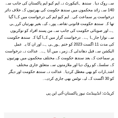
سے روک دیا۔ سندھ ہائیکورٹ نے ایم کیو ایم پاکستان کی جانب سے
140 سے زائد محکموں میں سندھ حکومت کی بھرتیوں کے خلاف دائر
درخواست پر سماعت کی۔ ایم کیو ایم کی درخواست میں کہا گیا
تھا کہ سندھ حکومت قانونی تقاضے پورے کیے بغیر بھرتیاں کررہی
ہے اور صوبائی حکومت کی جانب سے من پسند افراد کو نوکریوں
سے نوازا جارہا ہے۔ درخواست گزار میں کہا گیا کہ سندھ حکومت
کی مدت 11 اگست 2023 کو ختم ہورہی ہے اور ان کا یہ عمل
الیکشن سے قبل دھاندلی کے زمرے میں آتا ہے۔ عدالت نے درخواست
پر سماعت کے بعد سندھ حکومت کے مختلف محکموں میں بھرتیوں
کے سلسلے کو روک دیا اور ملازمتوں سے متعلق جاری مختلف
اشتہارات کو بھی معطل کردیا۔ عدالت نے سندھ حکومت اور دیگر
کو 30 اگست کے لیے نوٹس بھی جاری کردیے۔
کریڈٹ: انڈیپنڈنٹ نیوز پاکستان-آئی این پی