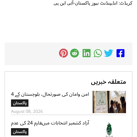
کریڈٹ: انڈیپنڈنٹ نیوز پاکستان-آئی این پی
متعلقہ خبریں
امن وامان کی صورتحال، بلوچستان کے 4
بلدیاتی حلقوں میں آج ہونیوالی پولنگ
پاکستان
ملتوی
August 08, 2026
آزاد کشمیر انتخابات میںفارم 24 کی عدم
فراہمی کے دعوے بے بنیاد ہیں، الیکشن
پاکستان
کمیشن کی وضاحت