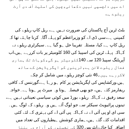
اے میں دلچسپی نہیں دکھائی،چین کی اسٹیٹ آف دی آرٹ
ریلوے ہے
بلٹ ٹرین آج پاکستان کی ضرورت نہیں ہے، ریل کاپ ریلوے کی
کمپنی ہے،سی ڈی اے کو وزیراعظم کو پہلے آگاہ کرنا چاہئے تھا کہ
ریل کاپ ہے کیا، مسئلہ تقریبا حل ہو گیا ہے۔سیکرٹری ریلوے نے
کہاکہ پہلے ٹرین کی اسپیڈ کی 160 کلومیٹر پر بات کررہے ہیں،اب
آپریٹنگ سپیڈ 120 سے 140کلومیٹر ہو گی،کوہاٹ تک ہماری
فعال ریلوے لائن ہے،ٹرینوں کو اپگریڈیشن کے ساتھ
لاکررہے ہیں،46 نئی کوچز ریلوے میں شامل کر چکے
ہیں،ورکشاپس کی اپگریڈیشن پر کام ہو رہا ہے،گورننس کے کافی
ریفارمز کئے ہیں، جو بھی فیصلہ ہوتا وہ میرٹ پر ہوتا ہے۔خواجہ
سعد رفیق نے کہاکہ ریلوے بورڈ میں کوئی سیاسی تعیناتی نہیں ہے،
تینوں پرائیویٹ سیکٹر سے جو لوگ آئے ہیں وہ ریلوے کے لوگ ہیں۔
سی ای او پی آئی اے نے کہاکہ پی آئی اے کی بہتری کے لئے کئی
اقدامات کئے گئے ہیں،ہماری کوشش ہیطیاروں کی تعداد میں
اضافہ کیا جائے،ایئربس 320 کی نشستوں کو آرام دہ بننا