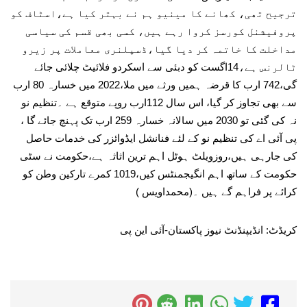
ترجیح تھی، کھانے کا مینیو ہم نے بہتر کیا ہے،اسٹاف کو
پروفیشنل کورسز کروا رہے ہیں، کسی بھی قسم کی سیاسی
مداخلت کا خاتمہ کر دیا گیا،ڈسپلنری معاملات پر زیرو
ٹالرنس ہے،14اگست کو دبئی سے اسکردو فلائیٹ چلائی جائے
گی،742 ارب کا قرضہ ہمیں ورثے میں ملا،2022 میں خسارہ 80 ارب
سے بھی تجاوز کر گیا، اس سال 112ارب روپے متوقع ہے ۔تنظیم نو
نہ کی گئی تو 2030 میں سالانہ خسارہ 259 ارب تک پہنچ جائے گا ،
پی آئی اے کی تنظیم نو کے لئے فنانشل ایڈوائزر کی خدمات حاصل
کی جارہی ہیں،روزویلٹ ہوٹل اہم ترین اثاثہ ہے،حکومت نے سٹی
حکومت کے ساتھ اہم انگیجمنٹس کیں،1019 کمرے تارکین وطن کو
کرائے پر فراہم گے ہیں ۔(محمداویس )
کریڈٹ: انڈیپنڈنٹ نیوز پاکستان-آئی این پی