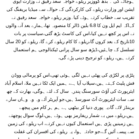
ہوجائے گی ۔ بدھ کووزیر ریلوے خواجہ سعد رفیق نے وزارت ایوی
ایشن اور وزارت ریلوے کی کارکردگی کے حوالے سے میڈیا بریفنگ کی
تقریب سے خطاب کرتے ہوئے کیا۔وزیر ریلوے خواجہ سعد رفیق نے
کہاکہ ایم ایل ون کا 6.8 بلین ڈالر کا منصوبہ تھا،ہمارے بعد آنے والوں
نے اس پر کچھ نہیں کیا،اس کی کاسٹ بڑھ گئی،سیاست پر بات
10تاریخ کے بعد کروں گا،ریلوے کا کام ریلوے کرے گا، ریلوے کو 20 سال
تسلسل کے چاہئیں،ڈیڑھ سو سال پرانی ٹیکنالوجی ہم استعمال
کرتے ہیں، ریلوے کو ترجیح دینی پڑے گی،
پٹڑی پر لکڑی کی پھٹی نہیں لگی ہوئی تھی،اس کو پرمالی ووڈن
فش پلیٹ کہتے ہیں،سیلاب آیا ہے، ہمیں ایک ٹکا نہیں ملا، اسلام آباد
ایئرپورٹ کی آؤٹ سورسنگ پندرہ سال کے لئے ہوگی، بھارت کے چھ
سے سات ایئرپورٹ آٹ سورسڈ ہیں،جو آپریٹر آئے وہ وہ وہاں سارے
برینڈز لائے گا،یہ پوری دنیا کر بیٹھی ہے ہم ہر کام میں پیچھے
ہیں،ریلوے میں بے شمار ریفارمز بھی ہوئے ہیں،لوگ سوال پوچھتے
ہیں زمینیں پڑی ہیں استعمال کیوں نہیں کرتے، اب ریلوے کی زمین
سے پیسے آئیں گے،جو حادثہ ہوا، یہ ریلوے کی افسران کی غفلت