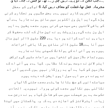
ہے،جب انجن کے دو پہیے نہیں چل رہے تھے تو جس نے جانے دیا وہ
مجرمانہ فعل تھا،غفلت کو معاف نہیں کیا، 6 لوگوں کو معطل
کیا،یہ تخریب کاری نہیں ہے، بعض جگہوں پر نجکاری کرنی
پڑے گی،ایم ایل ون اکتوبر میں سائن ہونے جارہا ہے،آپ
کو باقی لائنیں بھی سیدھی کرنی ہیں، مجھے یقین ہے ایم
ایل ون بنے گی،روزویلٹ ہم نے تین سال کے لئے محفوظ کر
دیا،ہم نے اسے کرائے پر دیا ہے، 220 ملین ڈالر تین سال
میں آنا ہے،18 ملین ڈالر منافع ہو گا باقی اخراجات
ہیں،ہم پی آئی اے کی ہولڈنگ کمپنی بنانے جارہے
ہیں،تمام ملازمین کو تنخواہیں مراعات ملیں گی،ترکش
ایئر لائن نے دوست ہونے کا مظاہرہ کیا ہے، پی آئی اے کے
ملازمین کو کہا ہے آپ بے روزگار نہیں ہوں گے،پی آئی اے
نے پونے دو سو ارب سول ایوی ایشن کے دینے ہیں،
سیاستدانوں کو سچ بتانا چاہئے،مجھے جتنی گالیاں
نکالنی ہیں نکالیں مجھے کوئی پرواہ نہیں،یہ اتحادی
حکومت ہے ہر فیصلے میں سب کو شامل کیا، ہم نے درجن سے
زیادہ ایئرلائنز کو اجازت دی ہے کہ وہ پاکستان میں لینڈ
کریں، ہم نے ڈکٹیشن نہیں لینی،ابھی تک کسی نے پی آئی