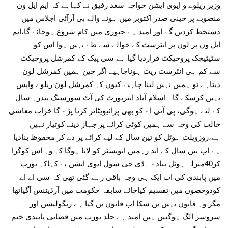
وزیر ریلوے و ایوی ایشن خواجہ سعد رفیق نے کہاہے کہ ایم ایل ون
منصوبے پر چینی صدر اکتوبر میں ہونے والے بی آرآئی اجلاس میں
دستخط کردیں گے اور امید ہے جنوری میں کام شروع ہوجائے گا،ایم
ایل ون پر لون پر انٹرسٹ کے حوالے سے طے نہیں ہوا اس کو
سٹیٹیجک پروجیکٹ قراردیا گیا ہے سی پیک کے کمرشل پروجیکٹ
سے کم ہی انٹرسٹ ریٹ ہوناچاہیے اگر چین ہمیں کمرشل لون
دیتاہے تو ہمیں نہیں لینا چاہیے کیوں کہ کمرشل لون ریلوے واپس
نہیں کرسکے گا ۔اسلام آباد ایئرپورٹ کی آٹ سورسنگ پندرہ سال
کے لئے ہوگی، پی آئی اے کو بھی پرائیویٹائز کرنا پڑے گا خراب معاشی
حالت کی وجہ سے ہمیں کوئی کرائے پر جہاز دینے کوتیار نہیں
ہے،روزویلٹ ہوٹل کو تین سال کے لیے کرائے پر دے کر محفوظ بنادیا
ہے اب تین سال کے اند رہمیں انویسٹر کو لانا ہوگا کہ وہ اس کوگرا
کر40منزلہ ہوٹل بنادے ۔ڈی جی سول ایوی ایشن نے کہاکہ یورپ
میں پابندی کی اب ایک ہی وجہ باقی رہے گئی تھی کہ سی اے اے
کودوحصوں میں تقسیم کیاجائے سابقہ حکومت میں آرڈیننس آگیاتھا
مگر وہ قانون نہیں بن سکا اب قانون بن گیا ہے ریگولیشن اور
سروسز الگ ہوگئیں ہیں امید ہے جلد یورپ میں فضائی پابندی ختم