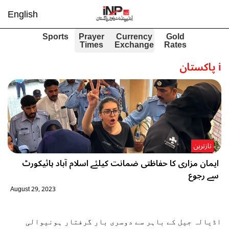
English
Sports
Prayer
Currency
Gold
Times
Exchange
Rates
i
پاکستان
تازترین
ایمان مزاری کا حفاظتی ضمانت کیلئے اسلام آباد ہائیکورٹ
سے رجوع
August 29, 2023
اڈیالہ جیل کے باہر سے دوسری بار گرفتار ہونیوالی