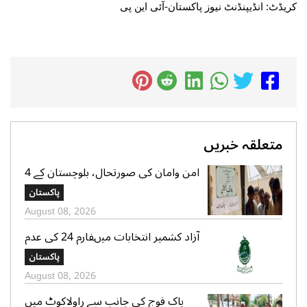
کریڈٹ: انڈیپنڈنٹ نیوز پاکستان-آئی این پی
متعلقہ خبریں
امن وامان کی صورتحال، بلوچستان کے 4
بلدیاتی حلقوں میں آج ہونیوالی پولنگ
پاکستان
ملتوی
August 08, 2026
آزاد کشمیر انتخابات میںفارم 24 کی عدم
فراہمی کے دعوے بے بنیاد ہیں، الیکشن
پاکستان
کمیشن کی وضاحت
August 08, 2026
پاک فوج کی جانب سے راولاکوٹ میں