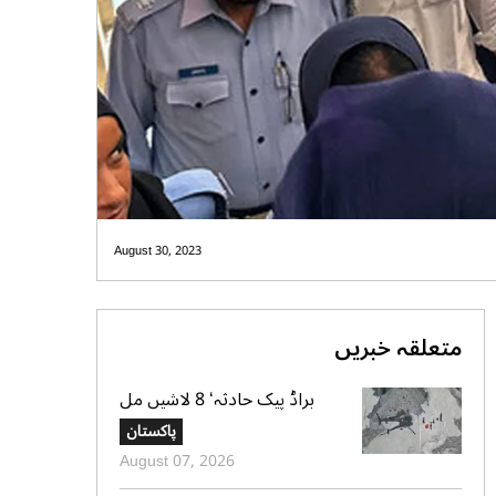
August 30, 2023
متعلقہ خبریں
براڈ پیک حادثہ‘ 8 لاشیں مل
گئیں، ایک تک رسائی مشکل، 2
پاکستان
کی تلاش جاری‘ صدر الپائن کلب
August 07, 2026