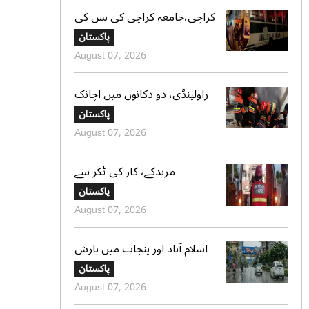
کراچی،جامعہ کراچی کی بس کی
ٹکر سے موٹر سائیکل سوار لڑکی
پاکستان
جاں بحق،ڈرائیور گرفتار
August 07, 2026
راولپنڈی، دو دکانوں میں اچانک
آگ بھڑک اٹھی، ریسکیو کی
پاکستان
بروقت کارروائی، بڑا نقصان ٹل
August 07, 2026
گیا
مریدکے، کار کی ٹکر سے
موٹرسائیکل سوار 2 دوست جاں
پاکستان
بحق، بچہ شدید زخمی
August 07, 2026
اسلام آباد اور پنجاب میں بارش
کی پیشگوئی، کراچی میں بوندا
پاکستان
باندی کا امکان
August 07, 2026