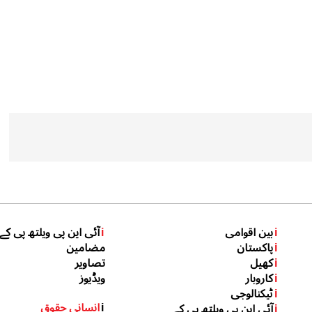
i
بین اقوامی
i
آئی این پی ویلتھ پی کے
i
پاکستان
مضامین
i
کھیل
تصاویر
i
کاروبار
ویڈیوز
i
ٹیکنالوجی
i
انسانی حقوق
i
آئی این پی ویلتھ پی کے