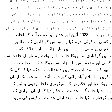
دفعات لگائی گئیں ۔ 2 کیسز میں گرفتاری ہوئی دونوں میں ضمانت پر رہائی ہوئی
 کو تیسرے مقدمے میں گرفتار کر لیا گیا ۔ جسٹس
 بڑے مشکل دور سے گزر رہے ہیں ۔ ایمان مزاری اس
کی زبان کنٹرول کریں ۔ ایمان مزاری نے یقین دہانی
کرائی، پھر انہوں نے اپنی زبان خود کنٹرول نہیں کی ۔ 2023 آئین اور عدلیہ پر عملدرآمد کے لحاظ سے
گر کسی نے کوئی جرم کیا ہے تو اس کو قانون کے مطابق
دنیتی پر مبنی ہے ۔ ہمیں بتایا جائے ہمارے خلاف کتنے
 میں گرفتاری سے روکا جائے ۔ اس وقت ہم نارمل حالات سے
 کسی اور مقدمے میں لے جانے سے روکا جائے ۔ عدالت نے
 بھر کتنے مقدمات درج ہیں ؟ عدالت نے حکم دیا کہ کل تک
ریں ۔ اسلام آباد ہائی کورٹ نے آئندہ سماعت تک ایمان
ے روک دیا اور حکم دیا کہ سیکرٹری داخلہ یقینی بنائیں کہ
 لے جایا جائے گا ۔ عدالت نے حکم دیا کہ ایمان مزاری کے
 میں گرفتار نہ کیا جائے ۔ بعد ازاں عدالت نے کیس کی مزید