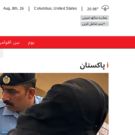
c
Aug, 8th, 26
Columbus, United States
20.98
|
|
ہمارے ساتھ خبریں
+بینر شامل کریں
ہوم
بین اقوام
i
پاکستان