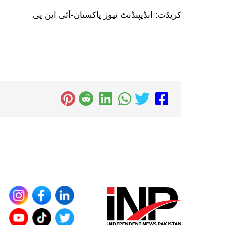
کریڈٹ: انڈیپنڈنٹ نیوز پاکستان-آئی این پی