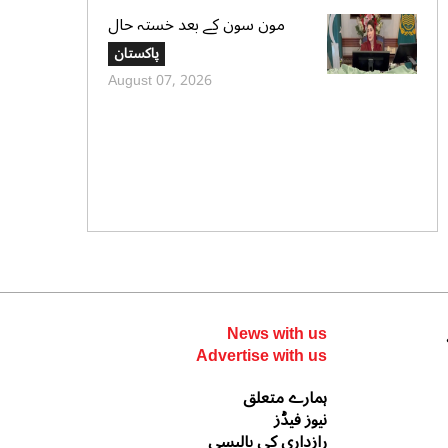
مون سون کے بعد خستہ حال
عمارتوں کا سروے کرایا جائے،
پاکستان
وزیراعلی پنجاب کی ہدایت
August 07, 2026
News with us
Advertise with us
ہمارے متعلق
نیوز فیڈز
رازداری کی پالیسی