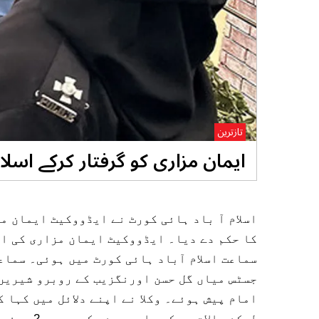
تازترین
ایمان مزاری کو گرفتار کرکے اسلام
اسلام آ باد ہائی کورٹ نے ایڈووکیٹ ایمان مز
کا حکم دے دیا۔ ایڈووکیٹ ایمان مزاری کی اپ
سماعت اسلام آباد ہائی کورٹ میں ہوئی۔ سماع
جسٹس میاں گل حسن اورنگزیب کے روبرو شیریں 
امام پیش ہوئے۔ وکلا نے اپنے دلائل میں کہا 
لیکن حالات