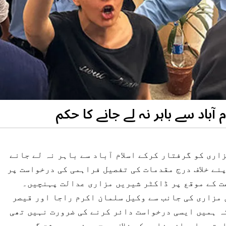
 آباد سے باہر نہ لے جانے کا حکم
اری کو گرفتار کرکے اسلام آباد سے باہر نہ لے جانے
نے خلاف درج مقدمات کی تفصیل فراہمی کی درخواست پر
ت کے موقع پر ڈاکٹر شیریں مزاری عدالت پہنچیں۔
مزاری کی جانب سے وکیل سلمان اکرم راجا اور قیصر
کہ ہمیں ایسی درخواست دائر کرنے کی ضرورت نہیں تھی
 ہی کچھ ایسے بن چکے ہیں ۔ 2 درخواستیں ایمان مزاری کے خلاف درج ہوئیں، دہشت گردی