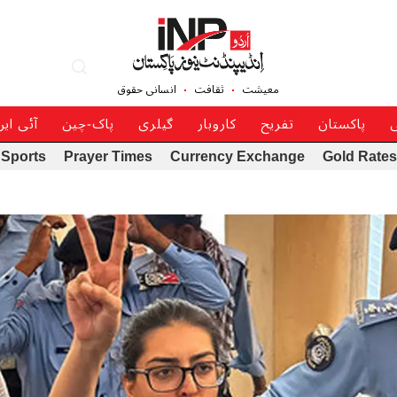
معیشت
ثقافت
انسانی حقوق
ی
پاکستان
تفریح
کاروبار
گیلری
پاک-چین
آئی ای
Sports
Prayer Times
Currency Exchange
Gold Rates