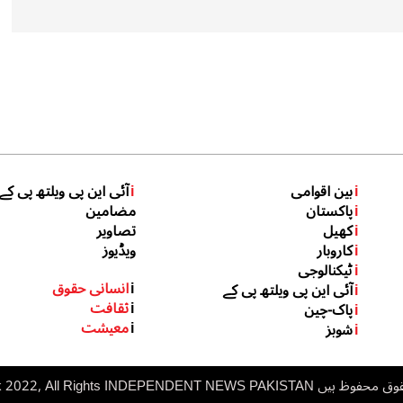
i
بین اقوامی
i
آئی این پی ویلتھ پی کے
i
پاکستان
مضامین
i
کھیل
تصاویر
i
کاروبار
ویڈیوز
i
ٹیکنالوجی
i
انسانی حقوق
i
آئی این پی ویلتھ پی کے
i
ثقافت
i
پاک-چین
i
معیشت
i
شوبز
 ہیں inp.net.pk 2022, All Rights
NDEPENDENT NEWS PAKISTAN
I