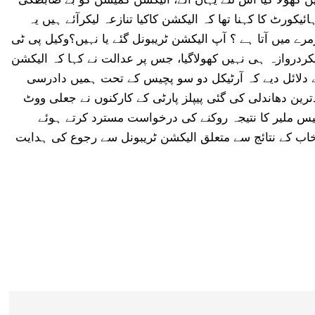
رٹ کا کہنا تھا کہ الیکشن کاکیا تنازعہ لیکرآئے ہیں یہ
زمرے میں آتا ہے ؟ آپ الیکشن ٹریبونل گئے یا نہیں؟وکیل پی ٹی
یکردروازہ ہی نہیں کھولاگیا، جس پر عدالت نے کہا کہ الیکشن
نے دلائل دیے کہ آرٹیکل دو سو پچیس کے تحت ہمیں دادرسی
ترین دھاندلی کی گئی پیپلز پارٹی کے کارکنوں نے جعلی ووٹ
یس ملیر کا نتیجہ روکنے کی درخواست مسترد کرتے ہوئے
اب کے نتائج سے متعلق الیکشن ٹریبونل سے رجوع کی ہدایت