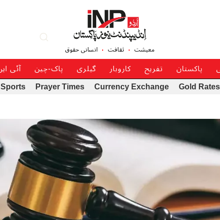
معیشت
ثقافت
انسانی حقوق
ی
پاکستان
تفریح
کاروبار
گیلری
پاک-چین
آئی ای
Sports
Prayer Times
Currency Exchange
Gold Rates