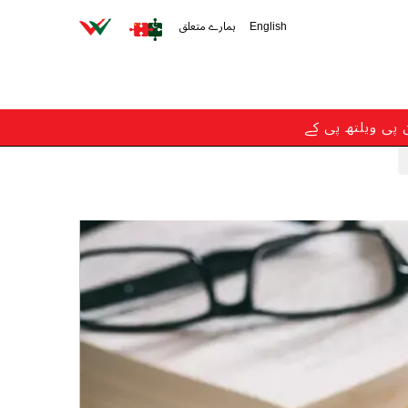
English
ہمارے متعلق
ن پی ویلتھ پی کے