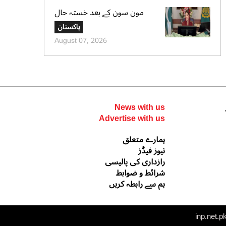
مون سون کے بعد خستہ حال
عمارتوں کا سروے کرایا جائے،
پاکستان
وزیراعلی پنجاب کی ہدایت
August 07, 2026
News with us
Advertise with us
ہمارے متعلق
نیوز فیڈز
رازداری کی پالیسی
شرائط و ضوابط
ہم سے رابطہ کریں