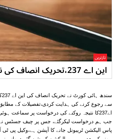
تازترین
این اے 237،تحریک انصاف کی نتیجہ روکنے کی درخواست مسترد
سن
سے رجوع کرنے کی ہدایت کردی،تفصیلات کے مطابق
اے237کا نتیجہ روکنے کی درخواست پر سماعت ہوئی
جب ہم درخواست لیکرگئے، جس پر چیف جسٹس نے ری
پاس الیکشن ٹریبونل جانے کا آپشن ہے،وکیل پی ٹی آ
ہونے کے بعد ہے ، ہم الیکشن کمیشن گئے دروازہ نہی