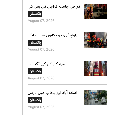
کراچی،جامعہ کراچی کی بس کی
ٹکر سے موٹر سائیکل سوار لڑکی
پاکستان
جاں بحق،ڈرائیور گرفتار
August 07, 2026
راولپنڈی، دو دکانوں میں اچانک
آگ بھڑک اٹھی، ریسکیو کی
پاکستان
بروقت کارروائی، بڑا نقصان ٹل
August 07, 2026
گیا
مریدکے، کار کی ٹکر سے
موٹرسائیکل سوار 2 دوست جاں
پاکستان
بحق، بچہ شدید زخمی
August 07, 2026
اسلام آباد اور پنجاب میں بارش
کی پیشگوئی، کراچی میں بوندا
پاکستان
باندی کا امکان
August 07, 2026