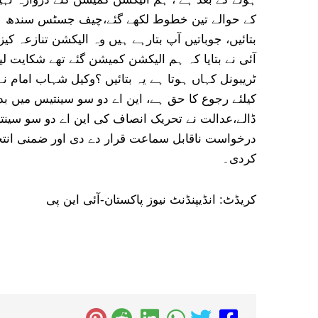
کے حوالے تین خطوط لکھے گئے،چیف جسٹس سندھ ہائیکو
بتائیں، جوباتیں آپ بتارہے ہیں وہ الیکشن تنازعہ کی
آئی نے بتایا کہ ہم الیکشن کمیشن گئے تھے شکایت ل
ٹریبونل کہاں ہوتا ہے یہ بتائیں ؟وکیل شہاب امام 
کیلئے رجوع کا حق ہے، این اے دو سو سینتیس میں بد
ڈالے،عدالت نے تحریک انصاف کی این اے دو سو سینت
درخواست ناقابل سماعت قرار دے دی اور ضمنی انتخ
کردی۔
کریڈٹ: انڈیپنڈنٹ نیوز پاکستان-آئی این پی