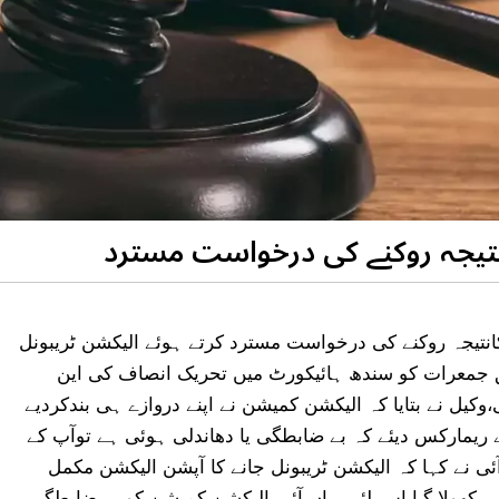
دھ ہائی کورٹ نے تحریک انصاف کی این اے 237کانتیجہ روکنے کی درخواست مسترد کرتے ہوئے الیکشن ٹریبونل
 جمعرات کو سندھ ہائیکورٹ میں تحریک انصاف کی این
،وکیل نے بتایا کہ الیکشن کمیشن نے اپنے دروازے ہی بندکردیے
مارکس دیئے کہ بے ضابطگی یا دھاندلی ہوئی ہے توآپ کے
ئی نے کہا کہ الیکشن ٹریبونل جانے کا آپشن الیکشن مکمل
ں کھولا گیا اس لئے یہاں آئے، الیکشن کمیشن کو بے ضابطگی