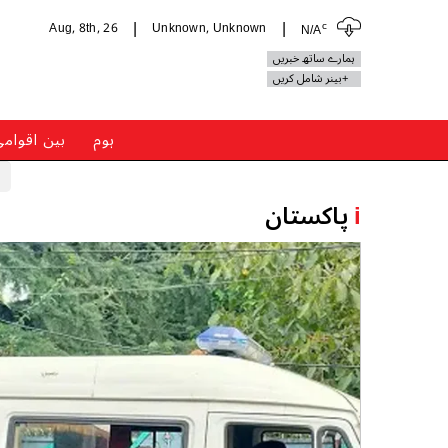
c
Aug, 8th, 26
Unknown, Unknown
N/A
|
|
ہمارے ساتھ خبریں
+بینر شامل کریں
ہوم
بین اقوام
i
پاکستان