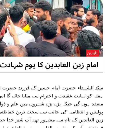
تازترین
امام زین العابدین کا یوم شہادت 
ہفتہ کو نہایت عقیدت و احترام سے منایا جائے گا 
منعقد ہوں گی جبکہ بڑے بڑے شہروں میں علم و ذوال
پولیس و انتظامیہ کی جانب سے سخت ترین حفاظتی 
زین العابدین کے نام سے مشہور تھے آپ شیر خدا ح
فرزند تھے آپ کے مشہور القاب میں زین العابدین او