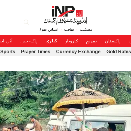
معیشت
ثقافت
انسانی حقوق
ی
پاکستان
تفریح
کاروبار
گیلری
پاک-چین
آئی ای
Sports
Prayer Times
Currency Exchange
Gold Rates