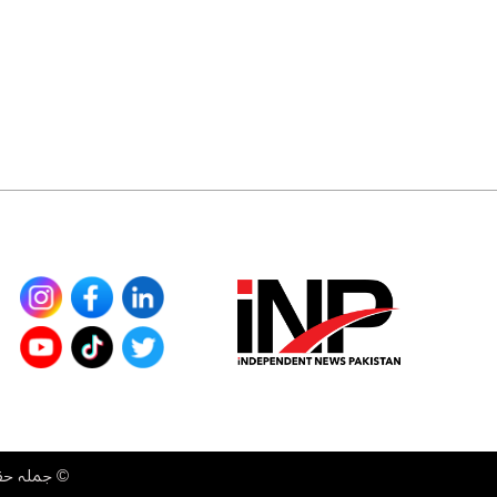
©
جملہ حقوق محفوظ