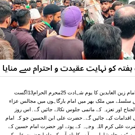
ہفتہ کو نہایت عقیدت و احترام سے منایا ج
سیّد الشہداء حضرت امام حسین کے فرزند حضرت امام زین العابدین کا یوم شہادت 25محرم الحرام13اگست
اس سلسلے میں ملک بھر میں امام بارگاہوں میں مجالس عزاء
جناح اور تعزیہ کے ماتمی جلوس نکالے جائیں گے۔اس روز
اقدامات کیے جائیں گے۔حضرت علی ابن الحسین جو کہ امام
ضرت علی کرم اللہ وجہہ کے پوتے اور حضرت امام حسین کے
ر سیّد سجاد شامل ہیںآ پ کا نام آپ کے داد ا حضرت علی کے