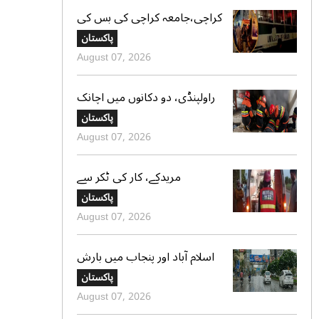
کراچی،جامعہ کراچی کی بس کی
ٹکر سے موٹر سائیکل سوار لڑکی
پاکستان
جاں بحق،ڈرائیور گرفتار
August 07, 2026
راولپنڈی، دو دکانوں میں اچانک
آگ بھڑک اٹھی، ریسکیو کی
پاکستان
بروقت کارروائی، بڑا نقصان ٹل
August 07, 2026
گیا
مریدکے، کار کی ٹکر سے
موٹرسائیکل سوار 2 دوست جاں
پاکستان
بحق، بچہ شدید زخمی
August 07, 2026
اسلام آباد اور پنجاب میں بارش
کی پیشگوئی، کراچی میں بوندا
پاکستان
باندی کا امکان
August 07, 2026