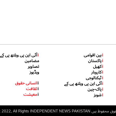
i
بین اقوامی
i
آئی این پی ویلتھ پی کے
i
پاکستان
مضامین
i
کھیل
تصاویر
i
کاروبار
ویڈیوز
i
ٹیکنالوجی
i
انسانی حقوق
i
آئی این پی ویلتھ پی کے
i
ثقافت
i
پاک-چین
i
معیشت
i
شوبز
 ہیں inp.net.pk 2022, All Rights
NDEPENDENT NEWS PAKISTAN
I