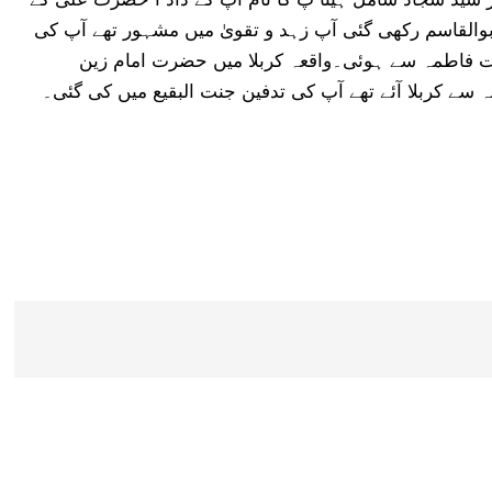
 ابوالقاسم رکھی گئی آپ زہد و تقویٰ میں مشہور تھے آپ کی
فاطمہ سے ہوئی۔واقعہ کربلا میں حضرت امام زین
ہ سے کربلا آئے تھے آپ کی تدفین جنت البقیع میں کی گئی۔