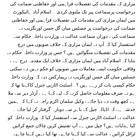
مزاری کے مقدمات کی تفصیلات فراہمی اور حفاظتی ضمانت کی
درخواست پرسماعت پیر تک ملتوی کردی ۔ اسلام آباد ہائیکورٹ
میں ایمان مزاری کی مقدمات کی تفصیلات فراہمی اور حفاظتی
ضمانت کی درخواست پر جسٹس میاں گل حسن اورنگزیب نے
سماعت کی ، دوران سماعت عدالت نے وزاردت داخلہ حکام سے
استفسار کیا کہ آپ نے ایمان مزاری کے خلاف صوبوں میں درج
مقدمات کی تفصیلات منگوائیں ہیں ؟ جس پر وزارت داخلہ حکام نے
بتایا کہ اسلام آباد میں ایمان مزاری کے خلاف ایک مقدمہ درج ہے ،
وفاقی حکومت ایسے معاملات میں صوبوں کو حکم نہیں دے سکتی۔
جسٹس میاں گل حسن اورنگزیب نے ریمارکس دیے کہ وزارت داخلہ
حکام کیسی بات کر رہے ہیں ؟۔ اسٹنٹ اٹارنی جنرل کاکہنا تھا کہ
ہم نے صرف معلومات حاصل کرنے کے لیے کہا ہے ، آرڈر دیر سے ملا
ہے کچھ وقت دے دیا جائے ، وکیل سلمان اکرم راجہ نے کہا کہ ہمیں
خدشہ ہے کہ اڈیالہ جیل کے باہر سے دوبارہ گرفتار کر لیا جائے ۔
عدالت نے اسٹنٹ اٹارنی جنرل سے استفسار کیا کہ وزارت داخلہ کو
کیا ہدایات ہیں؟ جیل میں ہے آپ تفتیش کریں چالان جمع کرائیں
ٹرائل کرائیں ، عدالت سے کیا کہنا چاہیے تھا کیا نہیں کہنا چاہیے