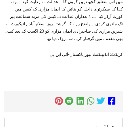
میں اس متعلق کچھ نہیں کہوں گا ۔ عدالت نے ہدایت کرتے ہوئے
کہا کہ سیکرٹری داخلہ کو بتائیں کہ ایمان مزاری کے کیس میں
کورٹ آرڈر کیا ہے ؟ بعدازاں عدالت نے کیس کی مزید سماعت پیر
تک ملتوی کردی ۔ واضح رہے کہ گزشتہ روز اسلام آباد ہائیکورٹ نے
شیریں مزاری کی صاحبزادی ایمان مزاری کو 20 اگست کے بعد کسی
بھی مقدمے میں گرفتار کرنے سے روک دیا تھا۔
کریڈٹ: انڈیپنڈنٹ نیوز پاکستان-آئی این پی