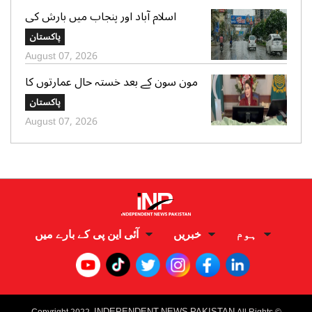
اسلام آباد اور پنجاب میں بارش کی
پیشگوئی، کراچی میں بوندا باندی کا
پاکستان
امکان
August 07, 2026
مون سون کے بعد خستہ حال عمارتوں کا
سروے کرایا جائے، وزیراعلی پنجاب کی
پاکستان
ہدایت
August 07, 2026
ہوم
خبریں
آئی این پی کے بارے میں
I
NDEPENDENT NEWS PAKISTAN