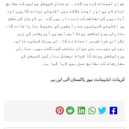
جوان تعینات کردیے گئے ۔ ترجمان کیپٹل پولیس کے مطابق
تمام ڈی پی اوز اپنے علاقے میں اقلیتی عبادت گاہوں اور
آبادیوں کی حفاظت کے ذمے دار ہوں گے۔ ہر ڈویژن کی سطح
پر اقلیتی کمیٹیوں سے رابطوں کو مضبوط بنایا جائے گا۔
منارٹی پروٹیکشن یونٹ ایس ایس پی آپریشنز کی زیر
نگرانی فرائض سر انجام دے گا۔ اس یونٹ کیلیے حالیہ
بھرتی میں سے بھی جوان منتخب کیے گئے ہیں۔ منارٹی
پروٹیکشن یونٹ کا قیام نیشنل منارٹیز کمیشن کی
سفارشات کے مطابق عمل میں لایا گیا ہے۔
کریڈٹ: انڈیپنڈنٹ نیوز پاکستان-آئی این پی