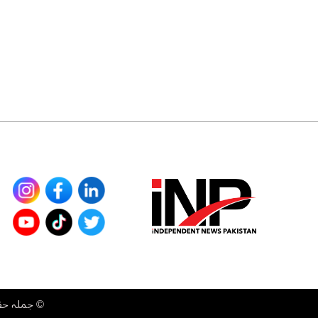
©
جملہ حقوق محفوظ