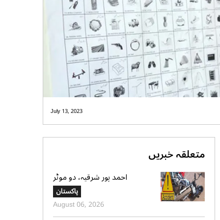
July 13, 2023
متعلقہ خبریں
احمد پور شرقیہ، دو موٹر
سائیکلوں میں تصادم، 2 افراد
پاکستان
جاں بحق، 3 زخمی
August 06, 2026