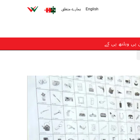
English
ہمارے متعلق
ن پی ویلتھ پی کے