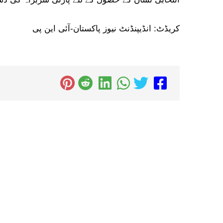
کریڈٹ: انڈیپنڈنٹ نیوز پاکستان-آئی این پی