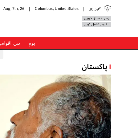
c
Aug, 7th, 26
Columbus, United States
30.59
|
|
ہمارے ساتھ خبریں
+بینر شامل کریں
ہوم
بین اقوام
i
پاکستان