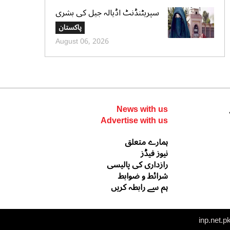
سپریٹنڈنٹ اڈیالہ جیل کی بشری
بی بی کی قیدِ تنہائی اور امتیازی
پاکستان
سلوک کے الزامات کی تردید،
August 06, 2026
تحریری جواب جمع کرادیا
News with us
Advertise with us
ہمارے متعلق
نیوز فیڈز
رازداری کی پالیسی
شرائط و ضوابط
ہم سے رابطہ کریں