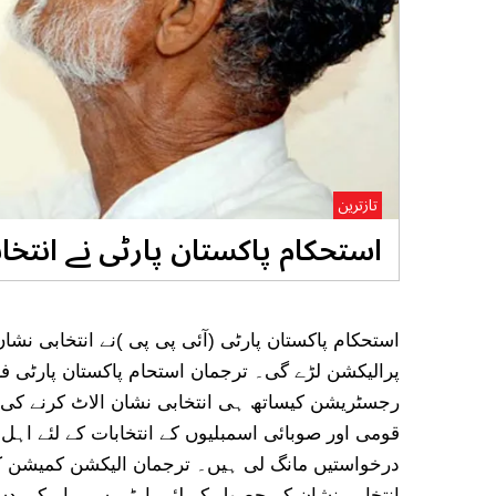
تازترین
استحکام پاکستان پارٹی نے انتخاب
استحکام پاکستان پارٹی (آئی پی پی )نے انتخابی نشا
پرالیکشن لڑے گی۔ ترجمان استحام پاکستان پارٹی ف
رجسٹریشن کیساتھ ہی انتخابی نشان الاٹ کرنے کی
قومی اور صوبائی اسمبلیوں کے انتخابات کے لئے اہ
درخواستیں مانگ لی ہیں۔ ترجمان الیکشن کمیشن ک
انتخابی نشان کے حصول کے لئے پارٹی سربراہ کی دستخط شدہ درخواستیں 9