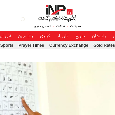
معیشت
ثقافت
انسانی حقوق
ی
پاکستان
تفریح
کاروبار
گیلری
پاک-چین
آئی ای
Sports
Prayer Times
Currency Exchange
Gold Rates