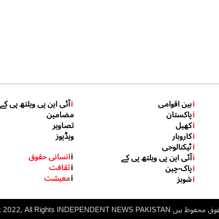
i
بین اقوامی
i
آئی این پی ویلتھ پی کے
i
پاکستان
مضامین
i
کھیل
تصاویر
i
کاروبار
ویڈیوز
i
ٹیکنالوجی
i
انسانی حقوق
i
آئی این پی ویلتھ پی کے
i
ثقافت
i
پاک-چین
i
معیشت
i
شوبز
 ہیں inp.net.pk 2022, All Rights
NDEPENDENT NEWS PAKISTAN
I