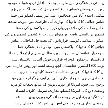
ریاستی دہشتگردی میں ملوث ہونے کے ناقابل تردیدشواہد موجود
ہیں۔ ہندوستان کیساتھ تنازع کشمیر حل کیے بغیر آگے نہیں بڑھ
سکتے۔ اسلام آباد میں صحافیوں سے غیررسمی گفتگو میں جلیل
عباس جیلانی کا کہنا تھا کہ بھارت آبی جارحیت میں ملوث، سندھ
طاس معاہدے کی خلاف ورزیاں کررہاہے، پاکستان کی مسئلہ
کشمیر پر پالیسی واضح اور متواتر ہے۔ تنازع کشمیر کشمیریوں کی
امنگوں، سلامتی کونسل قراردادوں کے تحت حل کیاجائے۔ عباس
جیلانی کا کہنا تھا کہ پاکستان میں ہونے والے دہشتگرد حملے
سرحدپار افغانستان سے ہوتے ہیں، طالبان سپریم لیڈرملاہیبت اللہ
کاپاکستان پرحملوں کوحرام قراردیناخوش آئندہے، پاکستان سے
یومیہ1800کنٹینرز افغانستان،کچھ وسط ایشیا اور روس جارہے ہیں۔
ان کا کہنا تھا کہ قومی مفادات کا تحفظ کلیدی ذمہ داری ہے،
اقتصادی بہتری، سرمایہ کاری، آئی ایم ایف پروگرام جاری رکھنا
ترجیح ہے، چین، امریکا اور یورپی یونین کے ساتھ تعلقات کو مزید
وسعت دیں گے۔ امریکا کیساتھ تجارت، سرمایہ کاری، انسداد
دہشتگردی پرتعاون میں وسعت آئے گی، یورپی یونین سے نئے
ترجیحی تجارتی معاہدے جی ایس پی پلس کیلئے کوشاں ہیں،