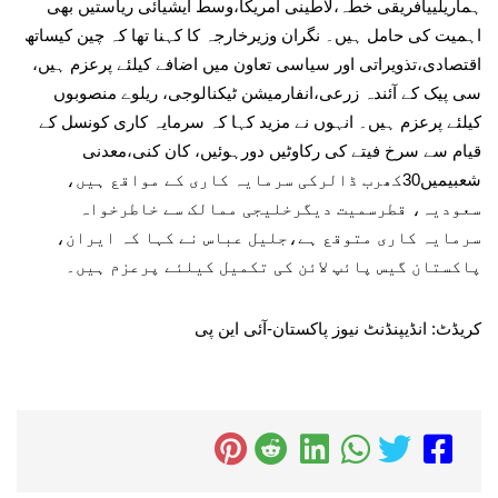
ہماریلییافریقی خطہ،لاطینی امریکا،وسط ایشیائی ریاستیں بھی
اہمیت کی حامل ہیں۔ نگران وزیرخارجہ کا کہنا تھا کہ چین کیساتھ
اقتصادی،تذویراتی اور سیاسی تعاون میں اضافے کیلئے پرعزم ہیں،
سی پیک کے آئندہ زرعی،انفارمیشن ٹیکنالوجی، ریلوے منصوبوں
کیلئے پرعزم ہیں۔ انہوں نے مزید کہا کہ سرمایہ کاری کونسل کے
قیام سے سرخ فیتے کی رکاوٹیں دورہوئیں، کان کنی،معدنی
شعبیمیں30کھرب ڈالرکی سرمایہ کاری کے مواقع ہیں،
سعودیہ، قطرسمیت دیگرخلیجی ممالک سے خاطرخواہ
سرمایہ کاری متوقع ہے،جلیل عباس نے کہا کہ ایران،
پاکستان گیس پائپ لائن کی تکمیل کیلئے پرعزم ہیں۔
کریڈٹ: انڈیپنڈنٹ نیوز پاکستان-آئی این پی