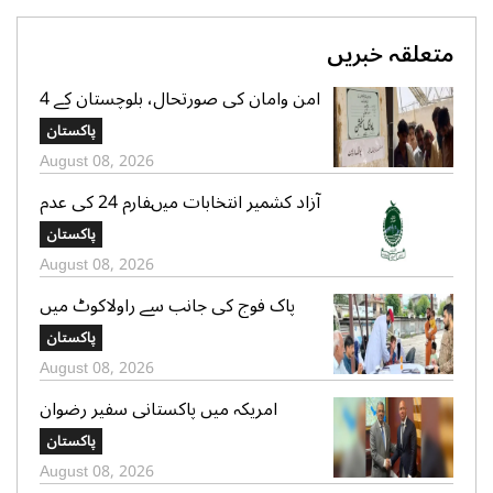
متعلقہ خبریں
امن وامان کی صورتحال، بلوچستان کے 4
بلدیاتی حلقوں میں آج ہونیوالی پولنگ
پاکستان
ملتوی
August 08, 2026
آزاد کشمیر انتخابات میںفارم 24 کی عدم
فراہمی کے دعوے بے بنیاد ہیں، الیکشن
پاکستان
کمیشن کی وضاحت
August 08, 2026
پاک فوج کی جانب سے راولاکوٹ میں
شہریوں کیلئے مفت میڈیکل کیمپس کا
پاکستان
انعقاد
August 08, 2026
امریکہ میں پاکستانی سفیر رضوان
سعیدشیخ کی مریکی سویا بین ایکسپورٹ
پاکستان
کونسل کے چیف ایگزیکٹو جم سٹر سے
August 08, 2026
ملاقات