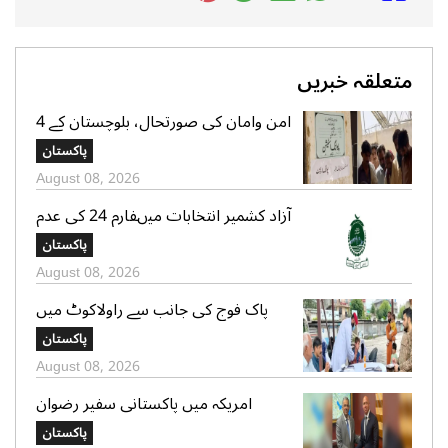
متعلقہ خبریں
امن وامان کی صورتحال، بلوچستان کے 4
بلدیاتی حلقوں میں آج ہونیوالی پولنگ
پاکستان
ملتوی
August 08, 2026
آزاد کشمیر انتخابات میںفارم 24 کی عدم
فراہمی کے دعوے بے بنیاد ہیں، الیکشن
پاکستان
کمیشن کی وضاحت
August 08, 2026
پاک فوج کی جانب سے راولاکوٹ میں
شہریوں کیلئے مفت میڈیکل کیمپس کا
پاکستان
انعقاد
August 08, 2026
امریکہ میں پاکستانی سفیر رضوان
سعیدشیخ کی مریکی سویا بین ایکسپورٹ
پاکستان