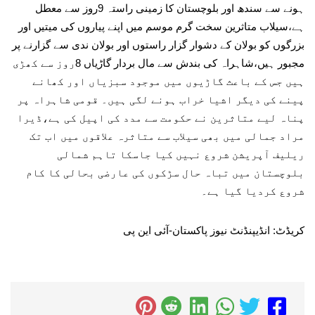
ہونے سے سندھ اور بلوچستان کا زمینی راستہ 9روز سے معطل
ہے،سیلاب متاثرین سخت گرم موسم میں اپنے پیاروں کی میتیں اور
بزرگوں کو بولان کے دشوار گزار راستوں اور بولان ندی سے گزارنے پر
مجبور ہیں،شاہراہ کی بندش سے مال بردار گاڑیاں 8روز سے کھڑی
ہیں جس کے باعث گاڑیوں میں موجود سبزیاں اور کھانے
پینے کی دیگر اشیا خراب ہونے لگی ہیں۔ قومی شاہراہ پر
پناہ لیے متاثرین نے حکومت سے مدد کی اپیل کی ہے،ڈیرا
مراد جمالی میں بھی سیلاب سے متاثرہ علاقوں میں اب تک
ریلیف آپریشن شروع نہیں کیا جاسکا تاہم شمالی
بلوچستان میں تباہ حال سڑکوں کی عارضی بحالی کا کام
شروع کردیا گیا ہے۔
کریڈٹ: انڈیپنڈنٹ نیوز پاکستان-آئی این پی