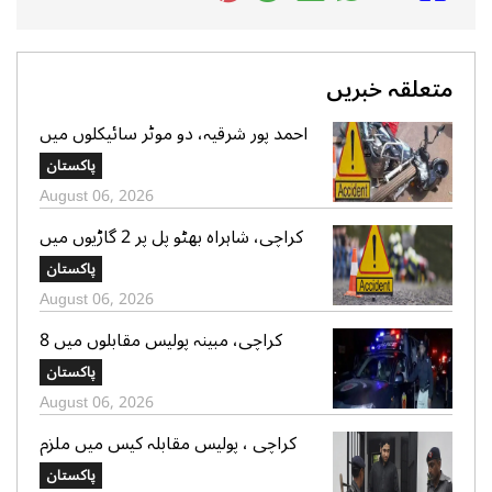
متعلقہ خبریں
احمد پور شرقیہ، دو موٹر سائیکلوں میں
تصادم، 2 افراد جاں بحق، 3 زخمی
پاکستان
August 06, 2026
کراچی، شاہراہ بھٹو پل پر 2 گاڑیوں میں
تصادم، لڑکی جاں بحق، 11 افرادزخمی
پاکستان
August 06, 2026
کراچی، مبینہ پولیس مقابلوں میں 8
زخمی سمیت 12 ڈاکو گرفتار، اسلحہ،
پاکستان
موبائل فونز، کیش رقم اور موٹر سائیکلیں
August 06, 2026
برآمد
کراچی ، پولیس مقابلہ کیس میں ملزم
شاہ زیب کی دو مقدمات میں ضمانت
پاکستان