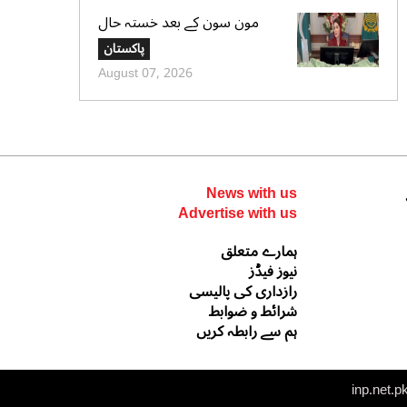
مون سون کے بعد خستہ حال
عمارتوں کا سروے کرایا جائے،
پاکستان
وزیراعلی پنجاب کی ہدایت
August 07, 2026
News with us
Advertise with us
ہمارے متعلق
نیوز فیڈز
رازداری کی پالیسی
شرائط و ضوابط
ہم سے رابطہ کریں