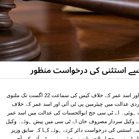
سے استثنی کی درخواست منظور
انسدادِ دہشت گردی عدالت نے چیئرمین پی ٹی آئی اور اسد عمر کے خلاف کیس کی سماعت 22 اگست تک ملتوی
ردی عدالت میں چیئرمین پی ٹی آئی اور اسد عمر کے خلاف
وئی۔ اے ٹی سی جج ابوالحسنات کی عدالت میں اسد عمر
ی کے وکیل سردار مصروف خان اے ٹی سی میں پیش ہوئے۔ وکیل
 استثنی کی درخواست دائر کرتے ہوئے کہا کہ سابق وزیر
ے ٹی سی جج ابوالحسنات نے چیئرمین پی ٹی آئی کی آج