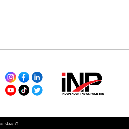
©
جملہ حقوق محفوظ