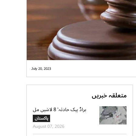
July 20, 2023
متعلقہ خبریں
براڈ پیک حادثہ‘ 8 لاشیں مل
گئیں، ایک تک رسائی مشکل، 2
پاکستان
کی تلاش جاری‘ صدر الپائن کلب
August 07, 2026