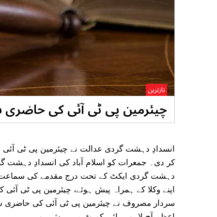
تازترین
چیئرمین پی ٹی آئی کی حاضری 
کر دی۔ جمعرات کو اسلام آباد کی انسدادِ دہشت گ
دہشت گردی ایکٹ کے تحت درج مقدمے کی سماعت ہ
اپنے وکلا کے ہمراہ پیش ہوئے، چیئرمین پی ٹی آئ
سردار مصروف نے چیئرمین پی ٹی آئی کی حاضری سے
اعظم آج لاہور ہائی کورٹ میں پیش ہو رہے ہیں۔ ا