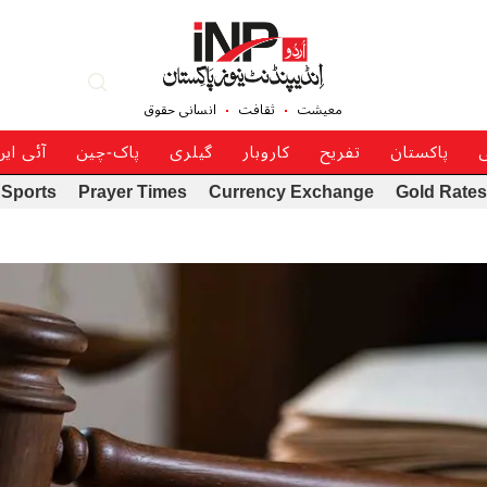
معیشت
ثقافت
انسانی حقوق
ی
پاکستان
تفریح
کاروبار
گیلری
پاک-چین
آئی ای
Sports
Prayer Times
Currency Exchange
Gold Rates