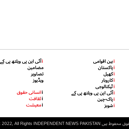
i
بین اقوامی
i
آئی این پی ویلتھ پی کے
i
پاکستان
مضامین
i
کھیل
تصاویر
i
کاروبار
ویڈیوز
i
ٹیکنالوجی
i
انسانی حقوق
i
آئی این پی ویلتھ پی کے
i
ثقافت
i
پاک-چین
i
معیشت
i
شوبز
 ہیں inp.net.pk 2022, All Rights
NDEPENDENT NEWS PAKISTAN
I