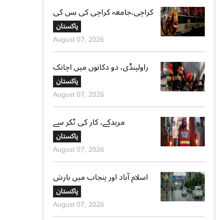
کراچی،جامعہ کراچی کی بس کی
ٹکر سے موٹر سائیکل سوار لڑکی
پاکستان
جاں بحق،ڈرائیور گرفتار
August 07, 2026
راولپنڈی، دو دکانوں میں اچانک
آگ بھڑک اٹھی، ریسکیو کی
پاکستان
بروقت کارروائی، بڑا نقصان ٹل
August 07, 2026
گیا
مریدکے، کار کی ٹکر سے
موٹرسائیکل سوار 2 دوست جاں
پاکستان
بحق، بچہ شدید زخمی
August 07, 2026
اسلام آباد اور پنجاب میں بارش
کی پیشگوئی، کراچی میں بوندا
پاکستان
باندی کا امکان
August 07, 2026