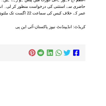
حاضری سے استثنی کی درخواست منظور کر لی۔ انسد
عمر کے خلاف کیس کی سماعت 22 اگست تک ملتوی کر دی۔
کریڈٹ: انڈیپنڈنٹ نیوز پاکستان-آئی این پی