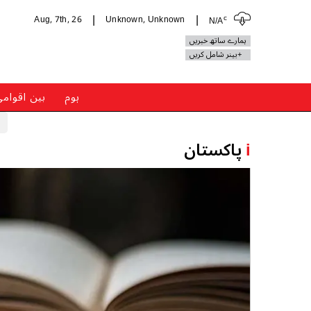
c
Aug, 7th, 26
Unknown, Unknown
N/A
|
|
ہمارے ساتھ خبریں
+بینر شامل کریں
ہوم
بین اقوام
i
پاکستان