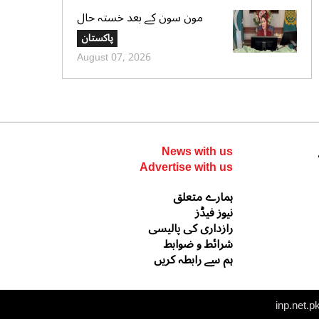
مون سون کے بعد خستہ حال
عمارتوں کا سروے کرایا جائے،
پاکستان
وزیراعلی پنجاب کی ہدایت
August 07, 2026
News with us
Advertise with us
ہمارے متعلق
نیوز فیڈز
رازداری کی پالیسی
شرائط و ضوابط
ہم سے رابطہ کریں