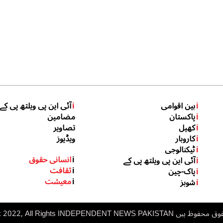
i
بین اقوامی
i
آئی این پی ویلتھ پی کے
i
پاکستان
مضامین
i
کھیل
تصاویر
i
کاروبار
ویڈیوز
i
ٹیکنالوجی
i
انسانی حقوق
i
آئی این پی ویلتھ پی کے
i
ثقافت
i
پاک-چین
i
معیشت
i
شوبز
 ہیں inp.net.pk 2022, All Rights
NDEPENDENT NEWS PAKISTAN
I