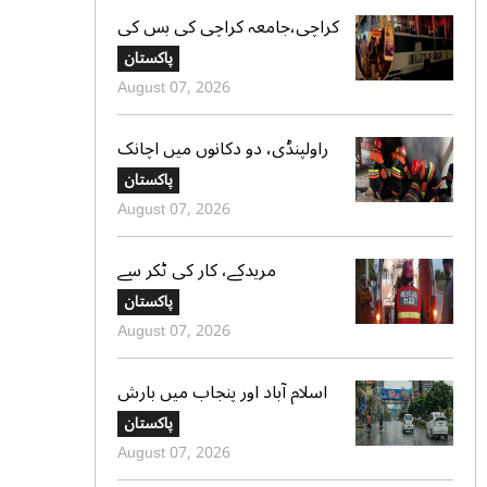
کراچی،جامعہ کراچی کی بس کی
ٹکر سے موٹر سائیکل سوار لڑکی
پاکستان
جاں بحق،ڈرائیور گرفتار
August 07, 2026
راولپنڈی، دو دکانوں میں اچانک
آگ بھڑک اٹھی، ریسکیو کی
پاکستان
بروقت کارروائی، بڑا نقصان ٹل
August 07, 2026
گیا
مریدکے، کار کی ٹکر سے
موٹرسائیکل سوار 2 دوست جاں
پاکستان
بحق، بچہ شدید زخمی
August 07, 2026
اسلام آباد اور پنجاب میں بارش
کی پیشگوئی، کراچی میں بوندا
پاکستان
باندی کا امکان
August 07, 2026