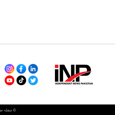
©
جملہ حقوق محفوظ