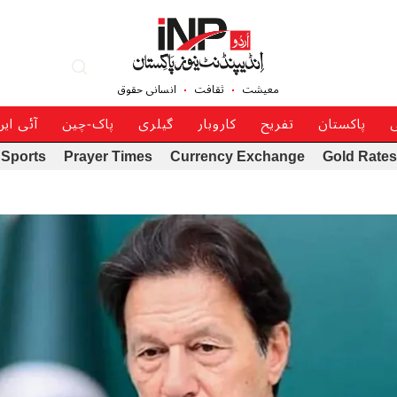
معیشت
ثقافت
انسانی حقوق
ی
پاکستان
تفریح
کاروبار
گیلری
پاک-چین
آئی ای
Sports
Prayer Times
Currency Exchange
Gold Rates