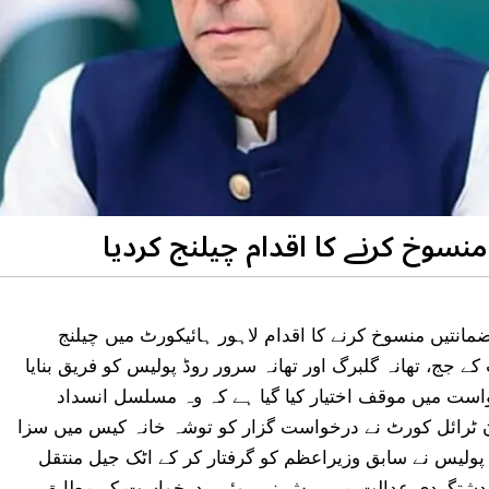
نسوخ کرنے کا اقدام چیلنج کردیا
انتیں منسوخ کرنے کا اقدام لاہور ہائیکورٹ میں چیلنج
جج، تھانہ گلبرگ اور تھانہ سرور روڈ پولیس کو فریق بنایا
است میں موقف اختیار کیا گیا ہے کہ وہ مسلسل انسداد
ٹرائل کورٹ نے درخواست گزار کو توشہ خانہ کیس میں سزا
پولیس نے سابق وزیراعظم کو گرفتار کر کے اٹک جیل منتقل
دِ دشتگردی عدالت میں پیش نہ ہوئے۔ درخواست کے مطابق