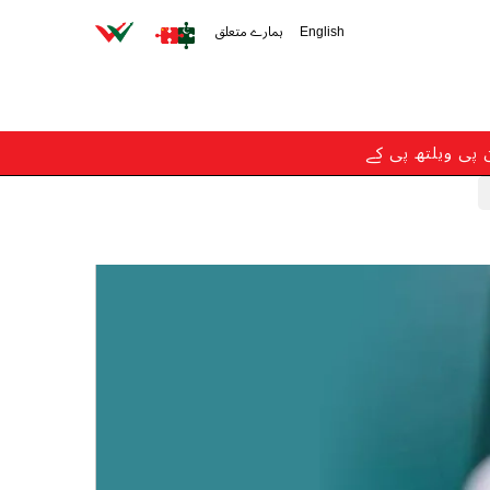
English
ہمارے متعلق
ن پی ویلتھ پی کے