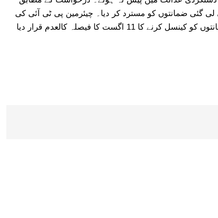
 لی گئی ضمانتوں کو مسترد کر دیا۔ چیئرمین پی ٹی آئی کی
جانب سے استدعا کی گئی ہے کہ ٹرائل کورٹ کا ضمانتوں کو کینسل کرنے کا 11 اگست کا فیصلہ کالعدم قرار دیا