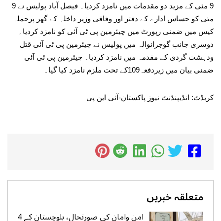
9 مئی کے مزید دو مقدمات میں نامزد کردیا۔ فیصل آباد پولیس نے 9
مئی کو حساس ادارے کے دفتر اور وفاقی وزیر داخلہ کے گھر پرحملہ
کیس میں ضمنی رپورٹ میں چیئرمین پی ٹی آئی کو نامزد کردیا۔
دوسری جانب گوجرانوالہ میں پولیس نے چیئرمین پی ٹی آئی قتل
ودہشت گردی کے مقدمہ میں نامزد کردیا۔ چیئرمین پی ٹی آئی
ضمنی بیان میں زیردفعہ109کے تحت ملزم نامزد کیا گیا۔
کریڈٹ: انڈیپنڈنٹ نیوز پاکستان-آئی این پی
متعلقہ خبریں
امن وامان کی صورتحال، بلوچستان کے 4