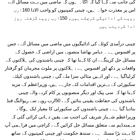
کی جانب سے کہا گیا کہ آگا ہ ہوں کہ ماضی میں بہت مسائل آئے،
اس پر معذرت خوا ہ ہیں، چینی کمپنیوں کو واجب الادا 160ارب
روپے کی ادائیگی کرچکے ہیں، 150ارب روپے گزشتہ روز
ادا کردیئے ہیں
چینی درآمدی کوئلے کی ادائیگیوں میں ماضی میں مسائل آئے ، جس
پر افسوس ہے ۔ دیامر بھاشا منصوبے میں اراضی کے حصول کے
مسائل حل کرینگے ، ان کا کہنا تھا کہ چینی باشندوں کی ہلاکتوں کے
واقعات پر دکھ اور افسوس ہے ، ہلاکتوں پر ملوث مجرمان کو گرفتار
کرلیاگیا ہے ، اور انہیں مثالی سزا ملے گی ، چینی باشندوں کیلئے
سکیورٹی کے بہترین اقدامات کئے جارہے ہیں، وزیراعظم کے مزید
کہنا تھا کہ سی پیک اور دیگر منصوبوں پر کام کرنے والے چینی
باشندوں کی حفاظت یقینی بنائیں گے ، 50ارب روپے سے ریوالنگ فنڈ
بنادیا گیا ہے ، چینی باشندوں کی سکیورٹی کا معیار ایک ہوگا ،
وزیراعظم شہباز شریف کی اجنب سے یقین دہانی کرائی گئی کہ
مہمندڈیم سے متعلق مسائل حل کرائیں گے ، کراچی میں فراہمی آپ
کا بہت بڑا مسئلہ ہے ، سندھ حکومت اور چینی کمپنیوں کے ساتھ