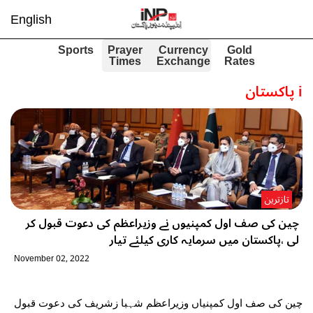
English
Sports
Prayer
Currency
Gold
Times
Exchange
Rates
i
پاکستان
تازترین
چین کی صف اول کمپنیوں نے وزیراعظم کی دعوت قبول کر
لی ،پاکستان میں سرمایہ کاری کیلئے تیار
November 02, 2022
چین کی صف اول کمپنیاں وزیراعظم شہبا زشریف کی دعوت قبول