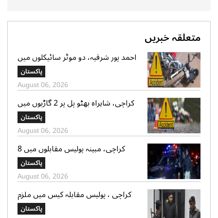
متعلقہ خبریں
احمد پور شرقیہ، دو موٹر سائیکلوں میں
تصادم، 2 افراد جاں بحق، 3 زخمی
پاکستان
August 06, 2026
کراچی، شاہراہ بھٹو پل پر 2 گاڑیوں میں
تصادم، لڑکی جاں بحق، 11 افرادزخمی
پاکستان
August 06, 2026
کراچی، مبینہ پولیس مقابلوں میں 8
زخمی سمیت 12 ڈاکو گرفتار، اسلحہ،
پاکستان
موبائل فونز، کیش رقم اور موٹر سائیکلیں
August 06, 2026
برآمد
کراچی ، پولیس مقابلہ کیس میں ملزم
شاہ زیب کی دو مقدمات میں ضمانت
پاکستان
منظور، 70،70 ہزار روپے کے مچلکے جمع