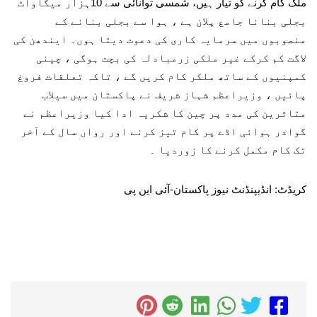
ملک کام کرنے کو تیار ہیں، شمسی توانائی سے 10ہزار میگاواٹ
بجلی بنانا جامع پلان ہے ، ہوا سے بجلی بنانے کے
منصوبوں میں سرمایہ کاری کی دعوت دیتا ہوں۔ ایندھن کی
لاگت کم کرکے غیر ملکی زرمبادلہ کی بچت ہوگی ، چینی
کمپنیوں کے ساتھ ملکر کام کریں گے ، تاکہ تعلقات فروغ
پائیں ، وزیراعظم شہاز شریف نے پاکستان میں سیلاب
متاثرین کی مدد پر چین کا شکریہ ادا کیا وزیراعظم نے
گوادر ہوائی اڈے پر کام تیز کرنے اور رواں سال کے آخر
تک کام مکمل کرنے کا زوردیا ۔
کریڈٹ: انڈیپنڈنٹ نیوز پاکستان-آئی این پی