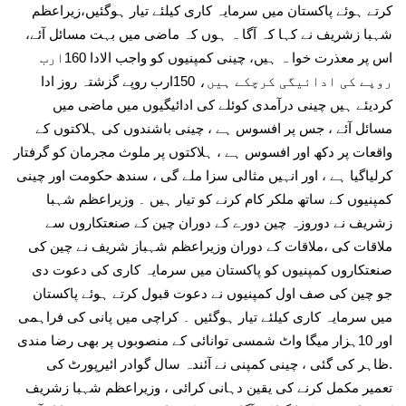
کرتے ہوئے پاکستان میں سرمایہ کاری کیلئے تیار ہوگئیں،زیراعظم
شہبا زشریف نے کہا کہ آگا ہ ہوں کہ ماضی میں بہت مسائل آئے،
اس پر معذرت خوا ہ ہیں، چینی کمپنیوں کو واجب الادا 160ارب
روپے کی ادائیگی کرچکے ہیں، 150ارب روپے گزشتہ روز ادا
کردیئے ہیں چینی درآمدی کوئلے کی ادائیگیوں میں ماضی میں
مسائل آئے ، جس پر افسوس ہے ، چینی باشندوں کی ہلاکتوں کے
واقعات پر دکھ اور افسوس ہے ، ہلاکتوں پر ملوث مجرمان کو گرفتار
کرلیاگیا ہے ، اور انہیں مثالی سزا ملے گی ، سندھ حکومت اور چینی
کمپنیوں کے ساتھ ملکر کام کرنے کو تیار ہیں ۔ وزیراعظم شہبا
زشریف نے دوروزہ چین دورے کے دوران چین کے صنعتکاروں سے
ملاقات کی ،ملاقات کے دوران وزیراعظم شہباز شریف نے چین کی
صنعتکاروں کمپنیوں کو پاکستان میں سرمایہ کاری کی دعوت دی
جو چین کی صف اول کمپنیوں نے دعوت قبول کرتے ہوئے پاکستان
میں سرمایہ کاری کیلئے تیار ہوگئیں ۔ کراچی میں پانی کی فراہمی
اور 10ہزار میگا واٹ شمسی توانائی کے منصوبوں پر بھی رضا مندی
.ظاہر کی گئی ، چینی کمپنی نے آئندہ سال گوادر ائیرپورٹ کی
تعمیر مکمل کرنے کی یقین دہانی کرائی ، وزیراعظم شہبا زشریف