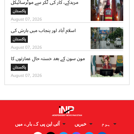
مریدکے، کار کی ٹکر سے موٹرسائیکل
سوار 2 دوست جاں بحق، بچہ شدید
پاکستان
زخمی
August 07, 2026
اسلام آباد اور پنجاب میں بارش کی
پیشگوئی، کراچی میں بوندا باندی کا
پاکستان
امکان
August 07, 2026
مون سون کے بعد خستہ حال عمارتوں کا
سروے کرایا جائے، وزیراعلی پنجاب کی
پاکستان
ہدایت
August 07, 2026
ہوم
خبریں
آئی این پی کے بارے میں