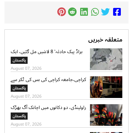
متعلقہ خبریں
براڈ پیک حادثہ‘ 8 لاشیں مل گئیں، ایک
تک رسائی مشکل، 2 کی تلاش جاری‘
پاکستان
صدر الپائن کلب
August 07, 2026
کراچی،جامعہ کراچی کی بس کی ٹکر سے
موٹر سائیکل سوار لڑکی جاں بحق،ڈرائیور
پاکستان
گرفتار
August 07, 2026
راولپنڈی، دو دکانوں میں اچانک آگ بھڑک
اٹھی، ریسکیو کی بروقت کارروائی، بڑا
پاکستان
نقصان ٹل گیا
August 07, 2026