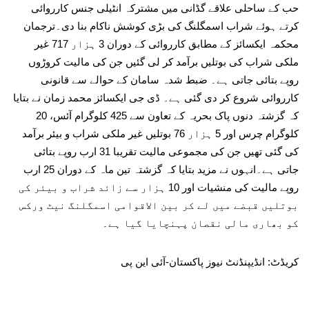
حب کے ساحلی علاقے گڈانی میں مشترکہ انٹیلی جنس کارروائی
کرتے ہوئے شراب اسمگلنگ کی بڑی کوشش ناکام بنا دی۔ترجمان
محکمہ ایکسائز کے مطابق کارروائی کے دوران 3 ہزار 717 غیر
ملکی شراب کی بوتلیں برآمد کر لی گئیں جن کی مالیت کروڑوں
روپے بتائی جاتی ہے۔ ضبط شدہ سامان کے حوالے سے قانونی
کارروائی شروع کر دی گئی ہے۔ ڈی جی ایکسائز محمد زمان نے بتایا
کہ گزشتہ دنوں پاک بحریہ کے تعاون سے 425 کلوگرام آئس، 20
کلوگرام چرس اور 5 ہزار 76 بوتلیں غیر ملکی شراب و بیئر برآمد
کی گئی تھیں جن کی مجموعی مالیت تقریبا 31 ارب روپے بتائی
جاتی ہے۔انہوں نے مزید بتایا کہ گزشتہ تین ماہ کے دوران 25 ارب
روپے مالیت کی منشیات اور 10 ہزار سے زائد شراب و بیئر کی
بوتلیں قبضے میں لے کر بین الاقوامی اسمگلنگ نیٹ ورکس
کو بھاری مالی نقصان پہنچایا گیا ہے۔
کریڈٹ: انڈیپنڈنٹ نیوز پاکستان-آئی این پی