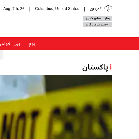
c
Aug, 7th, 26
Columbus, United States
29.04
|
|
ہمارے ساتھ خبریں
+بینر شامل کریں
ہوم
بین اقوام
i
پاکستان