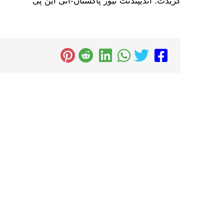
کریڈٹ: انڈیپنڈنٹ نیوز پاکستان-آئی این پی