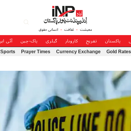
معیشت
ثقافت
انسانی حقوق
ی
پاکستان
تفریح
کاروبار
گیلری
پاک-چین
آئی ای
Sports
Prayer Times
Currency Exchange
Gold Rates