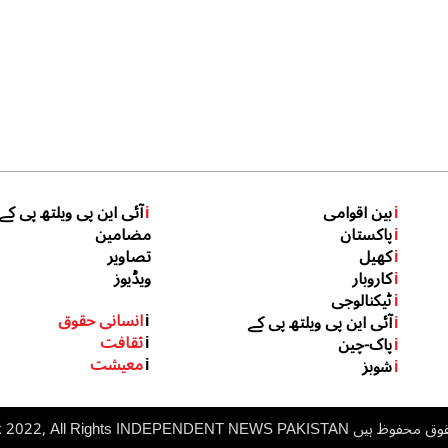
i
بین اقوامی
i
آئی این پی ویلتھ پی کے
i
پاکستان
مضامین
i
کھیل
تصاویر
i
کاروبار
ویڈیوز
i
ٹیکنالوجی
i
انسانی حقوق
i
آئی این پی ویلتھ پی کے
i
ثقافت
i
پاک-چین
i
معیشت
i
شوبز
 ہیں inp.net.pk 2022, All Rights
NDEPENDENT NEWS PAKISTAN
I