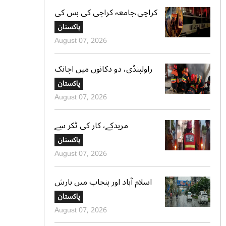
کراچی،جامعہ کراچی کی بس کی
ٹکر سے موٹر سائیکل سوار لڑکی
پاکستان
جاں بحق،ڈرائیور گرفتار
August 07, 2026
راولپنڈی، دو دکانوں میں اچانک
آگ بھڑک اٹھی، ریسکیو کی
پاکستان
بروقت کارروائی، بڑا نقصان ٹل
August 07, 2026
گیا
مریدکے، کار کی ٹکر سے
موٹرسائیکل سوار 2 دوست جاں
پاکستان
بحق، بچہ شدید زخمی
August 07, 2026
اسلام آباد اور پنجاب میں بارش
کی پیشگوئی، کراچی میں بوندا
پاکستان
باندی کا امکان
August 07, 2026