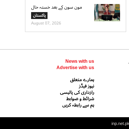
مون سون کے بعد خستہ حال
عمارتوں کا سروے کرایا جائے،
پاکستان
وزیراعلی پنجاب کی ہدایت
August 07, 2026
News with us
Advertise with us
ہمارے متعلق
نیوز فیڈز
رازداری کی پالیسی
شرائط و ضوابط
ہم سے رابطہ کریں