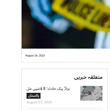
August 29, 2023
متعلقہ خبریں
براڈ پیک حادثہ‘ 8 لاشیں مل
گئیں، ایک تک رسائی مشکل، 2
پاکستان
کی تلاش جاری‘ صدر الپائن کلب
August 07, 2026