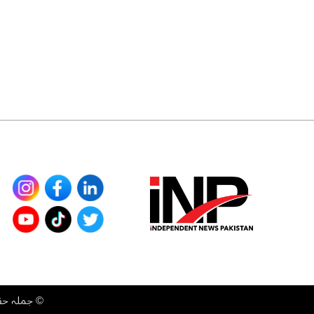
©
جملہ حقوق محفوظ